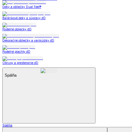
Deky a súpravy
Dual Feel® súpravy
Baránkové súpravy
Dual Feel® deky
Baránkové deky
Televízne deky a vrecia
Deky z mikroplyšu
Deky a súpravy
Zobraziť všetko
Všetko z Deky a súpravy
Dual Feel® súpravy
Baránkové súpravy
Dual Feel® deky
Baránkové deky
Televízne deky a vrecia
Deky z mikroplyšu