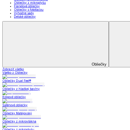
Záclony a závesy
Zobraziť všetko
Všetko z Záclony a závesy
Hotové záclony
Voálové záclony a závesy
Závesy
Doplnky k záclonám
Prikrývky na sedačky
Utierky
Obrusy a prestieranie
Uteráky a osušky