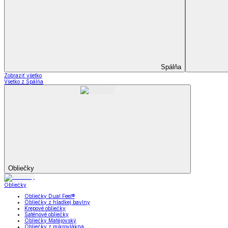
Dekoračné vankúšiky a obliečky
Záclony a závesy
Záclony a závesy
Hotové záclony
Voálové záclony a závesy
Závesy
Doplnky k záclonám