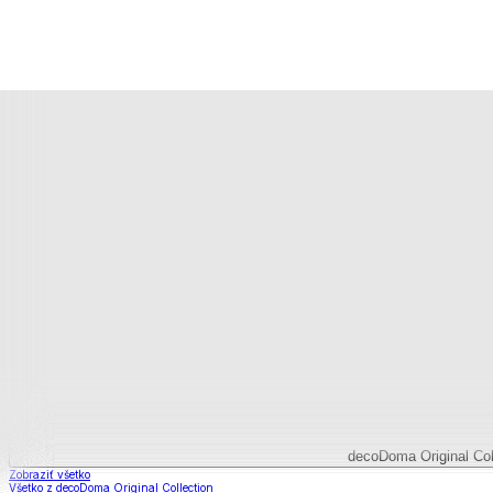
Bytový textil
Bytový textil
Zobraziť všetko
Všetko z Bytový textil
Deky a súpravy