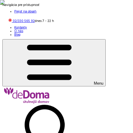
Navigácia pre prístupnosť
Prejsť na obsah
02/330 565 92
dnes
7
-
22
h
Kontakty
O nás
Blog
Menu