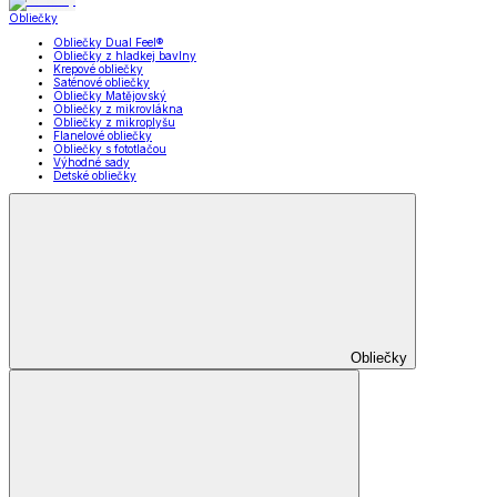
Obliečky
Obliečky Dual Feel®
Obliečky z hladkej bavlny
Krepové obliečky
Saténové obliečky
Obliečky Matějovský
Obliečky z mikrovlákna
Obliečky z mikroplyšu
Flanelové obliečky
Obliečky s fototlačou
Výhodné sady
Detské obliečky
Obliečky