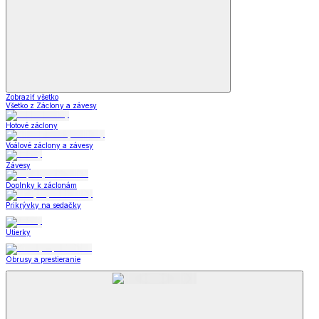
Zobraziť všetko
Všetko z Záclony a závesy
Hotové záclony
Voálové záclony a závesy
Závesy
Doplnky k záclonám
Prikrývky na sedačky
Utierky
Obrusy a prestieranie