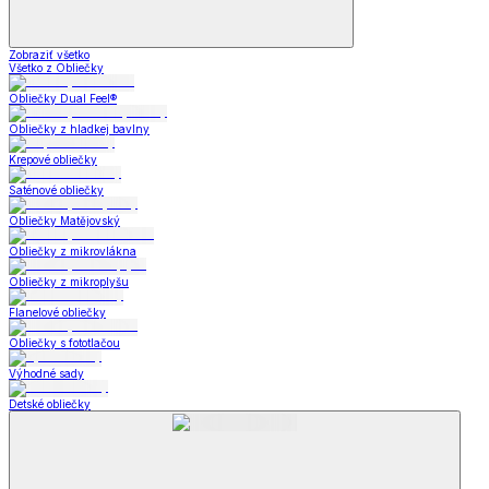
Zobraziť všetko
Všetko z Obliečky
Obliečky Dual Feel®
Obliečky z hladkej bavlny
Krepové obliečky
Saténové obliečky
Obliečky Matějovský
Obliečky z mikrovlákna
Obliečky z mikroplyšu
Flanelové obliečky
Obliečky s fototlačou
Výhodné sady
Detské obliečky