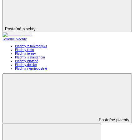
Posteľné plachty
Posteľné plachty
Plachty z mikroplyšu
Plachty froté
Plachty jersey
Plachty s elastanom
Plachty plátené
Plachty detské
Plachty nepriepustné
Posteľné plachty