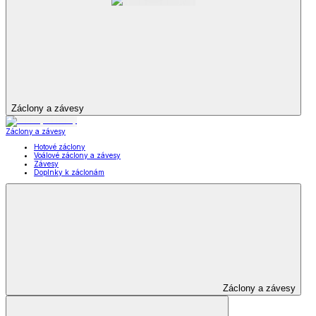
Záclony a závesy
Záclony a závesy
Hotové záclony
Voálové záclony a závesy
Závesy
Doplnky k záclonám
Záclony a závesy