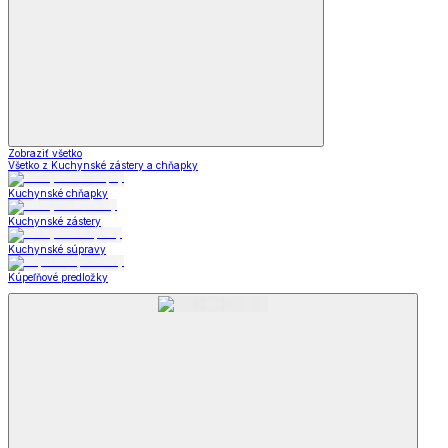
Zobraziť všetko
Všetko z Kuchynské zástery a chňapky
Kuchynské chňapky
Kuchynské zástery
Kuchynské súpravy
Kúpeľňové predložky