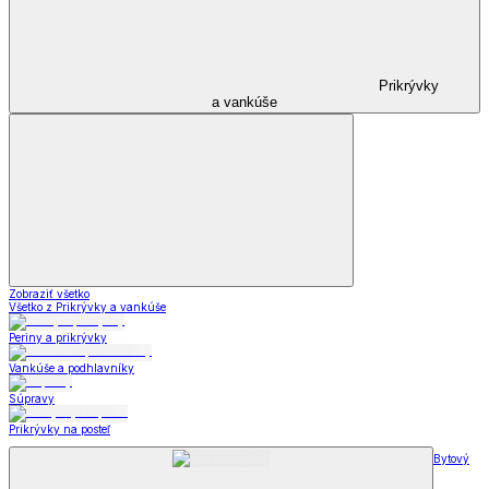
Prikrývky
a vankúše
Zobraziť všetko
Všetko z Prikrývky a vankúše
Periny a prikrývky
Vankúše a podhlavníky
Súpravy
Prikrývky na posteľ
Bytový