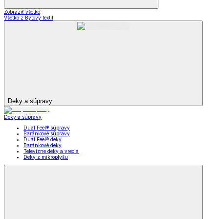
Zobraziť všetko
Všetko z Bytový textil
Deky a súpravy
Deky a súpravy
Dual Feel® súpravy
Baránkové súpravy
Dual Feel® deky
Baránkové deky
Televízne deky a vrecia
Deky z mikroplyšu