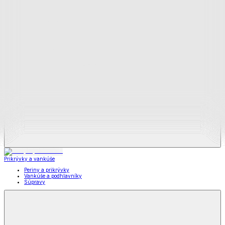
Zobraziť všetko
Všetko z Matrace a matracové chrániče
Matrace
Chrániče na matrace
Prikrývky a vankúše
Prikrývky a vankúše
Periny a prikrývky
Vankúše a podhlavníky
Súpravy