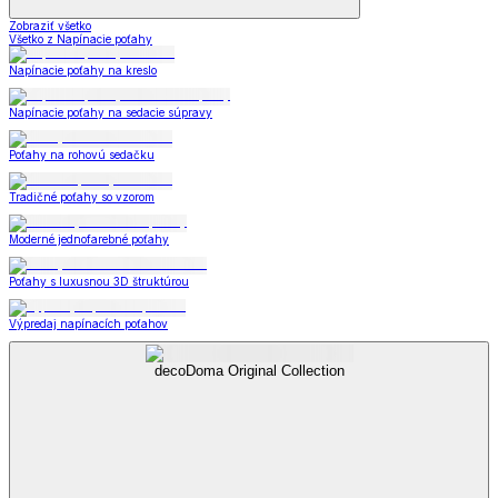
Zobraziť všetko
Všetko z Napínacie poťahy
Napínacie poťahy na kreslo
Napínacie poťahy na sedacie súpravy
Poťahy na rohovú sedačku
Tradičné poťahy so vzorom
Moderné jednofarebné poťahy
Poťahy s luxusnou 3D štruktúrou
Výpredaj napínacích poťahov
decoDoma Original Collection