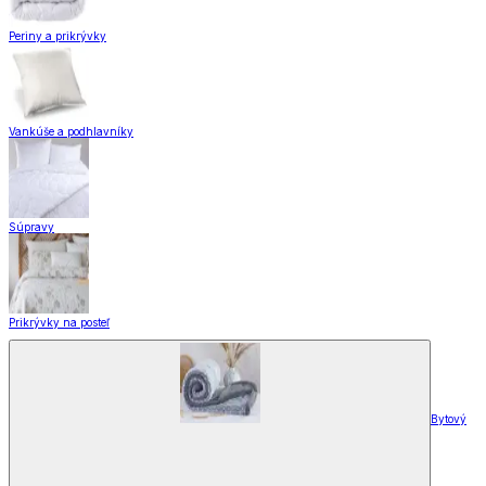
Periny a prikrývky
Vankúše a podhlavníky
Súpravy
Prikrývky na posteľ
Bytový