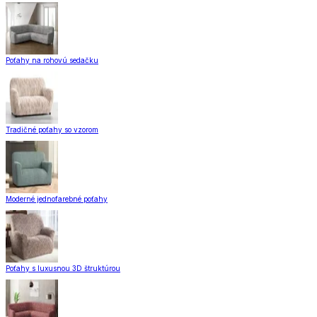
Poťahy na rohovú sedačku
Tradičné poťahy so vzorom
Moderné jednofarebné poťahy
Poťahy s luxusnou 3D štruktúrou