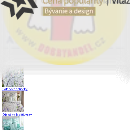
Obliečky Dual Feel®
Obliečky z hladkej bavlny
Krepové obliečky
Saténové obliečky
Obliečky Matějovský