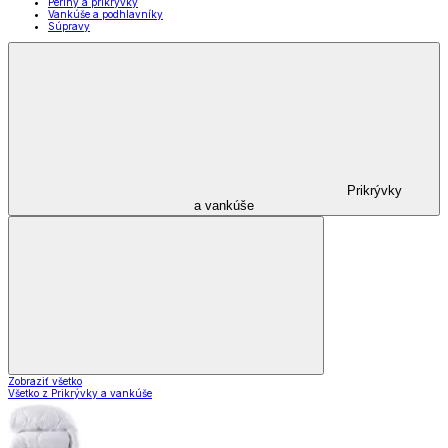
Periny a prikrývky
Vankúše a podhlavníky
Súpravy
Prikrývky
a vankúše
Zobraziť všetko
Všetko z Prikrývky a vankúše