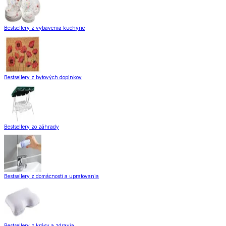
Bestsellery z vybavenia kuchyne
Bestsellery z bytových doplnkov
Bestsellery zo záhrady
Bestsellery z domácnosti a upratovania
Bestsellery z krásy a zdravia