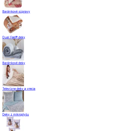
Baránkové súpravy
Dual Feel® deky
Baránkové deky
Televízne deky a vrecia
Deky z mikroplyšu