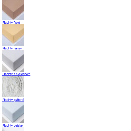
Plachty froté
Plachty jersey
Plachty s elastanom
Plachty plátené
Plachty detské