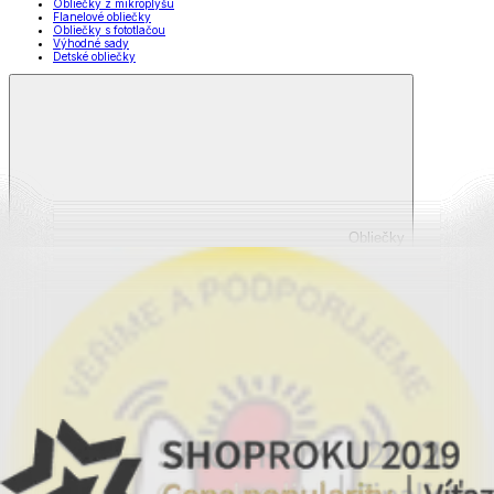
Obliečky z mikroplyšu
Flanelové obliečky
Obliečky s fototlačou
Výhodné sady
Detské obliečky
Obliečky
Zobraziť všetko
Všetko z Obliečky