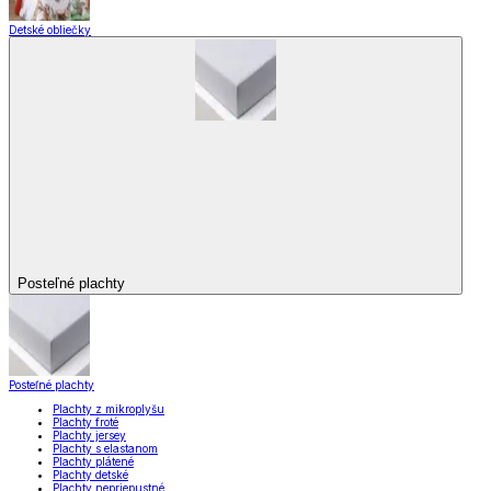
Detské obliečky
Posteľné plachty
Posteľné plachty
Plachty z mikroplyšu
Plachty froté
Plachty jersey
Plachty s elastanom
Plachty plátené
Plachty detské
Plachty nepriepustné