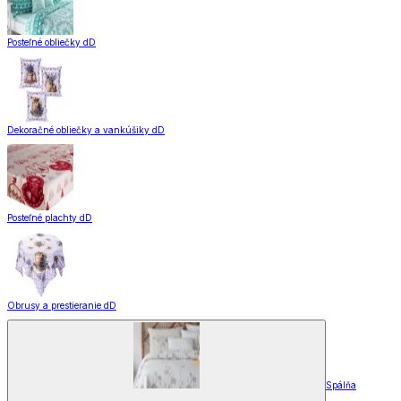
Posteľné obliečky dD
Dekoračné obliečky a vankúšiky dD
Posteľné plachty dD
Obrusy a prestieranie dD
Spálňa