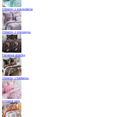
Obliečky z mikrovlákna
Obliečky z mikroplyšu
Flanelové obliečky
Obliečky s fototlačou
Výhodné sady