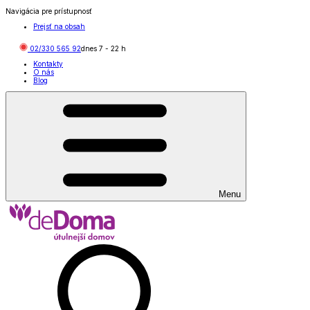
Navigácia pre prístupnosť
Prejsť na obsah
02/330 565 92
dnes
7
-
22
h
Kontakty
O nás
Blog
Menu