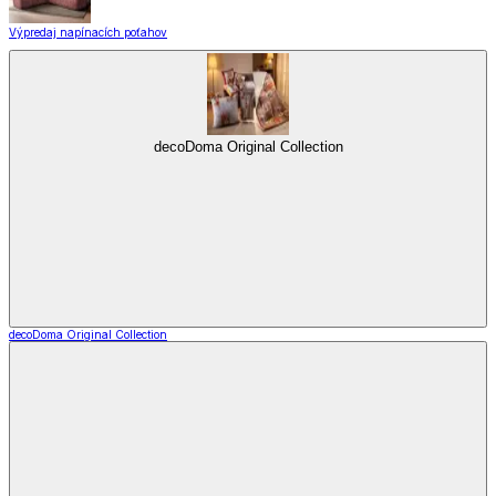
Výpredaj napínacích poťahov
decoDoma Original Collection
decoDoma Original Collection