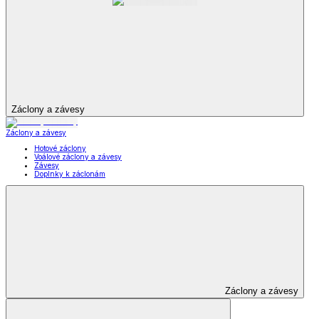
Záclony a závesy
Záclony a závesy
Hotové záclony
Voálové záclony a závesy
Závesy
Doplnky k záclonám
Záclony a závesy