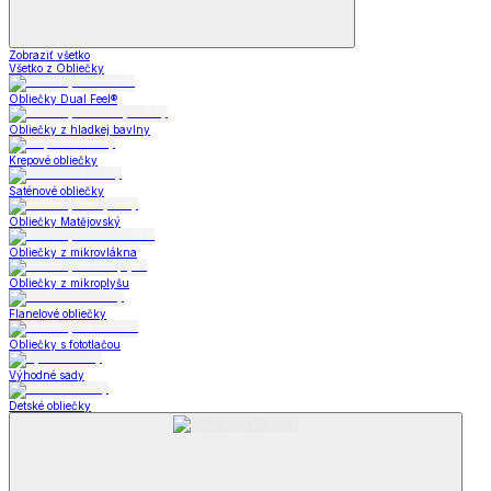
Zobraziť všetko
Všetko z Obliečky
Obliečky Dual Feel®
Obliečky z hladkej bavlny
Krepové obliečky
Saténové obliečky
Obliečky Matějovský
Obliečky z mikrovlákna
Obliečky z mikroplyšu
Flanelové obliečky
Obliečky s fototlačou
Výhodné sady
Detské obliečky