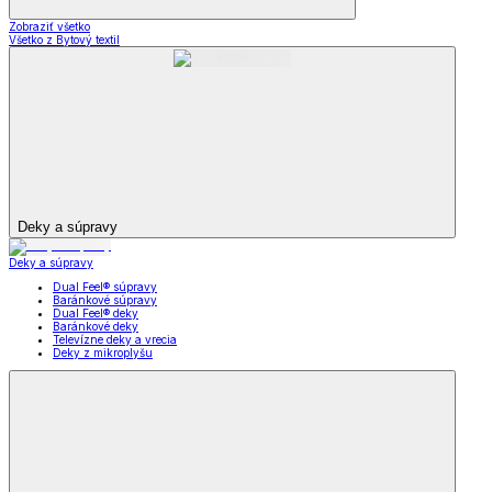
Zobraziť všetko
Všetko z Bytový textil
Deky a súpravy
Deky a súpravy
Dual Feel® súpravy
Baránkové súpravy
Dual Feel® deky
Baránkové deky
Televízne deky a vrecia
Deky z mikroplyšu