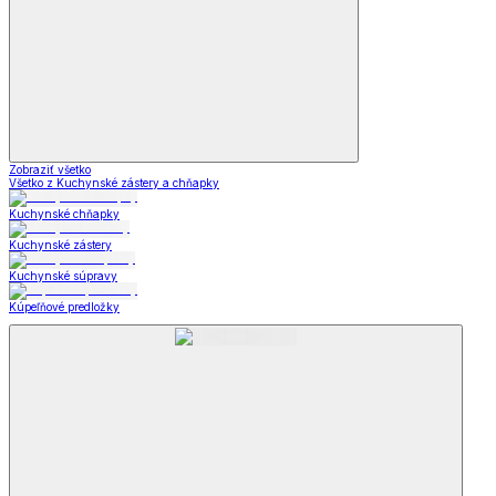
Zobraziť všetko
Všetko z Kuchynské zástery a chňapky
Kuchynské chňapky
Kuchynské zástery
Kuchynské súpravy
Kúpeľňové predložky