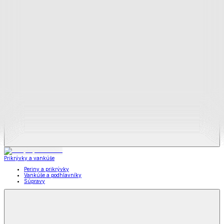
Zobraziť všetko
Všetko z Matrace a matracové chrániče
Matrace
Chrániče na matrace
Prikrývky a vankúše
Prikrývky a vankúše
Periny a prikrývky
Vankúše a podhlavníky
Súpravy