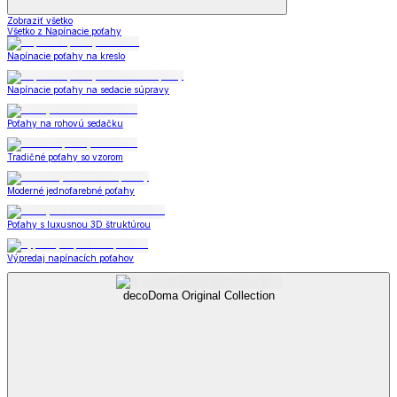
Zobraziť všetko
Všetko z Napínacie poťahy
Napínacie poťahy na kreslo
Napínacie poťahy na sedacie súpravy
Poťahy na rohovú sedačku
Tradičné poťahy so vzorom
Moderné jednofarebné poťahy
Poťahy s luxusnou 3D štruktúrou
Výpredaj napínacích poťahov
decoDoma Original Collection