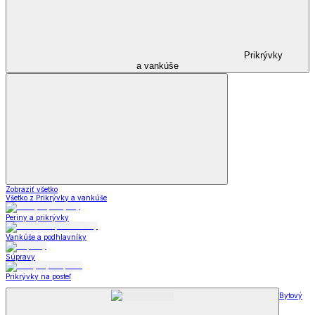
Prikrývky
a vankúše
Zobraziť všetko
Všetko z Prikrývky a vankúše
Periny a prikrývky
Vankúše a podhlavníky
Súpravy
Prikrývky na posteľ
Bytový