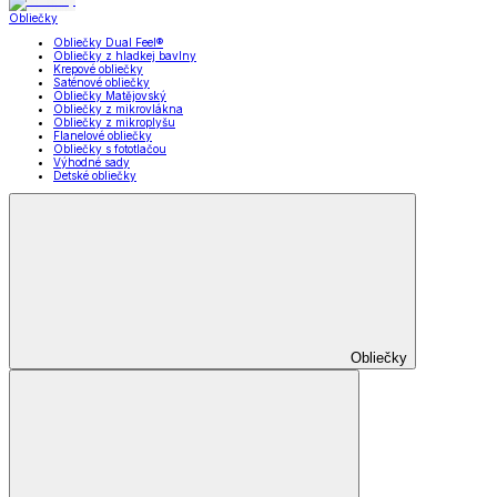
Obliečky
Obliečky Dual Feel®
Obliečky z hladkej bavlny
Krepové obliečky
Saténové obliečky
Obliečky Matějovský
Obliečky z mikrovlákna
Obliečky z mikroplyšu
Flanelové obliečky
Obliečky s fototlačou
Výhodné sady
Detské obliečky
Obliečky