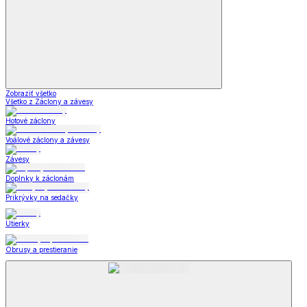
Zobraziť všetko
Všetko z Záclony a závesy
Hotové záclony
Voálové záclony a závesy
Závesy
Doplnky k záclonám
Prikrývky na sedačky
Utierky
Obrusy a prestieranie