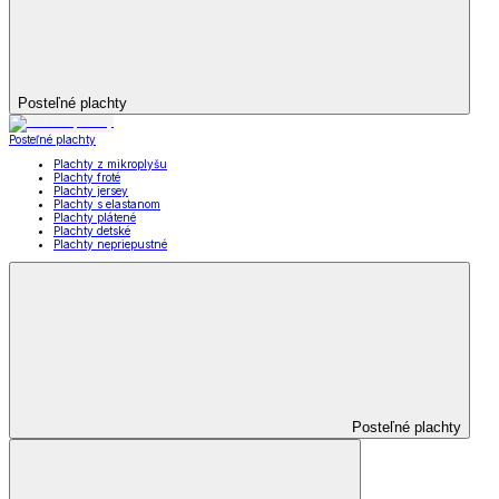
Posteľné plachty
Posteľné plachty
Plachty z mikroplyšu
Plachty froté
Plachty jersey
Plachty s elastanom
Plachty plátené
Plachty detské
Plachty nepriepustné
Posteľné plachty