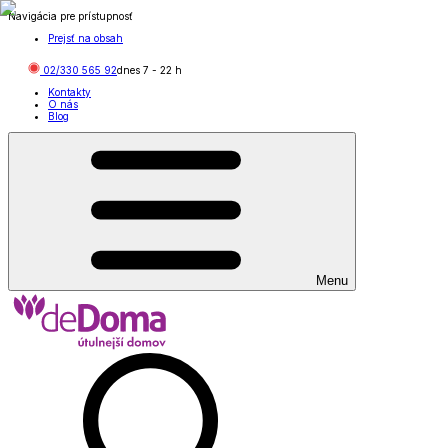
Navigácia pre prístupnosť
Prejsť na obsah
02/330 565 92
dnes
7
-
22
h
Kontakty
O nás
Blog
Menu