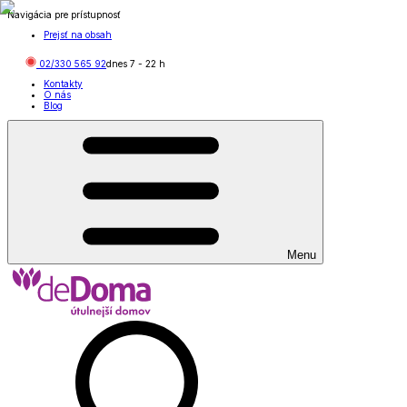
Navigácia pre prístupnosť
Prejsť na obsah
02/330 565 92
dnes
7
-
22
h
Kontakty
O nás
Blog
Menu