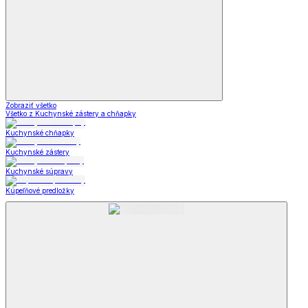
Zobraziť všetko
Všetko z Kuchynské zástery a chňapky
Kuchynské chňapky
Kuchynské zástery
Kuchynské súpravy
Kúpeľňové predložky