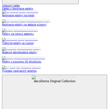
Zobraziť všetko
Všetko z Napínacie poťahy
Napínacie poťahy na kreslo
Napínacie poťahy na sedacie súpravy
Poťahy na rohovú sedačku
Tradičné poťahy so vzorom
Moderné jednofarebné poťahy
Poťahy s luxusnou 3D štruktúrou
Výpredaj napínacích poťahov
decoDoma Original Collection