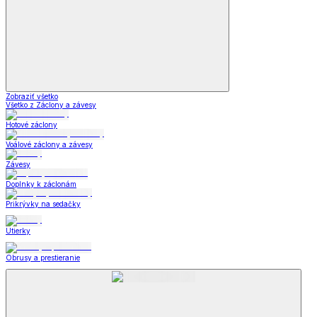
Zobraziť všetko
Všetko z Záclony a závesy
Hotové záclony
Voálové záclony a závesy
Závesy
Doplnky k záclonám
Prikrývky na sedačky
Utierky
Obrusy a prestieranie