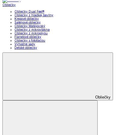
Obliečky
Obliečky Dual Feel®
Obliečky z hladkej bavlny
Krepové obliečky
Saténové obliečky
Obliečky Matějovský
Obliečky z mikrovlákna
Obliečky z mikroplyšu
Flanelové obliečky
Obliečky s fototlačou
Výhodné sady
Detské obliečky
Obliečky