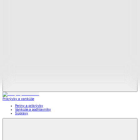
Zobraziť všetko
Všetko z Matrace a matracové chrániče
Matrace
Chrániče na matrace
Prikrývky a vankúše
Prikrývky a vankúše
Periny a prikrývky
Vankúše a podhlavníky
Súpravy