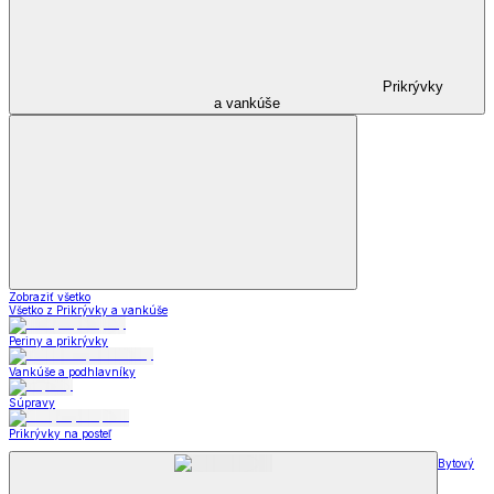
Prikrývky
a vankúše
Zobraziť všetko
Všetko z Prikrývky a vankúše
Periny a prikrývky
Vankúše a podhlavníky
Súpravy
Prikrývky na posteľ
Bytový