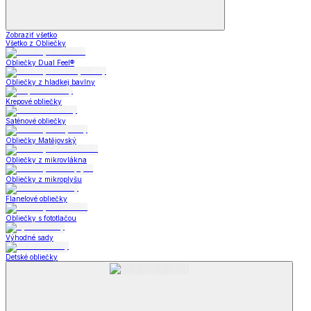
Zobraziť všetko
Všetko z Obliečky
Obliečky Dual Feel®
Obliečky z hladkej bavlny
Krepové obliečky
Saténové obliečky
Obliečky Matějovský
Obliečky z mikrovlákna
Obliečky z mikroplyšu
Flanelové obliečky
Obliečky s fototlačou
Výhodné sady
Detské obliečky