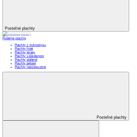
Posteľné plachty
Posteľné plachty
Plachty z mikroplyšu
Plachty froté
Plachty jersey
Plachty s elastanom
Plachty plátené
Plachty detské
Plachty nepriepustné
Posteľné plachty