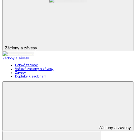
Záclony a závesy
Záclony a závesy
Hotové záclony
Voálové záclony a závesy
Závesy
Doplnky k záclonám
Záclony a závesy