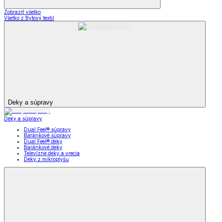
Zobraziť všetko
Všetko z Bytový textil
Deky a súpravy
Deky a súpravy
Dual Feel® súpravy
Baránkové súpravy
Dual Feel® deky
Baránkové deky
Televízne deky a vrecia
Deky z mikroplyšu