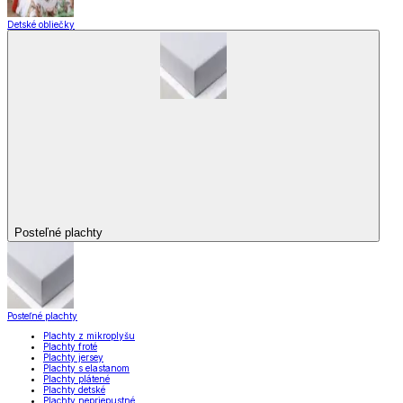
Detské obliečky
Posteľné plachty
Posteľné plachty
Plachty z mikroplyšu
Plachty froté
Plachty jersey
Plachty s elastanom
Plachty plátené
Plachty detské
Plachty nepriepustné