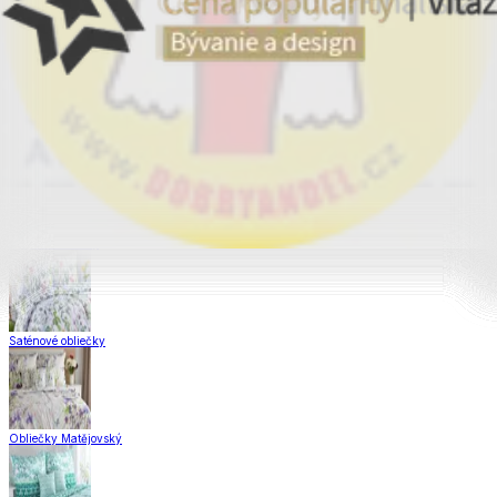
Obliečky Dual Feel®
Obliečky z hladkej bavlny
Krepové obliečky
Saténové obliečky
Obliečky Matějovský