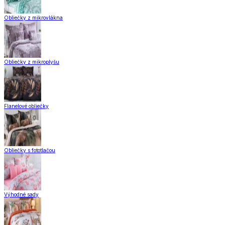
Obliečky z mikrovlákna
Obliečky z mikroplyšu
Flanelové obliečky
Obliečky s fototlačou
Výhodné sady