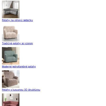
Poťahy na rohovú sedačku
Tradičné poťahy so vzorom
Moderné jednofarebné poťahy
Poťahy s luxusnou 3D štruktúrou