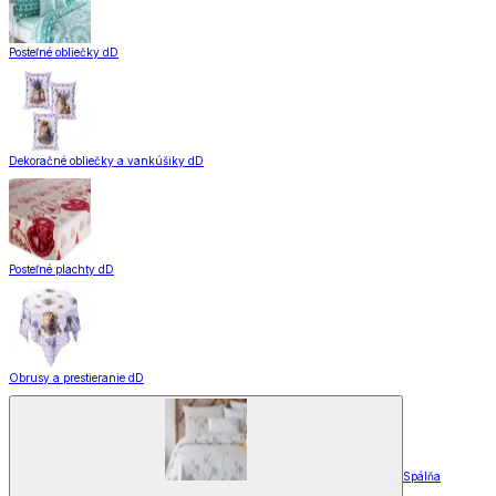
Posteľné obliečky dD
Dekoračné obliečky a vankúšiky dD
Posteľné plachty dD
Obrusy a prestieranie dD
Spálňa