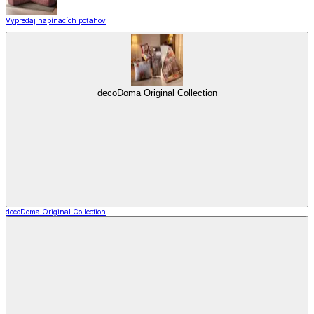
Výpredaj napínacích poťahov
decoDoma Original Collection
decoDoma Original Collection