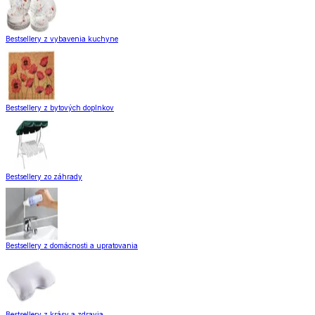
Bestsellery z vybavenia kuchyne
Bestsellery z bytových doplnkov
Bestsellery zo záhrady
Bestsellery z domácnosti a upratovania
Bestsellery z krásy a zdravia