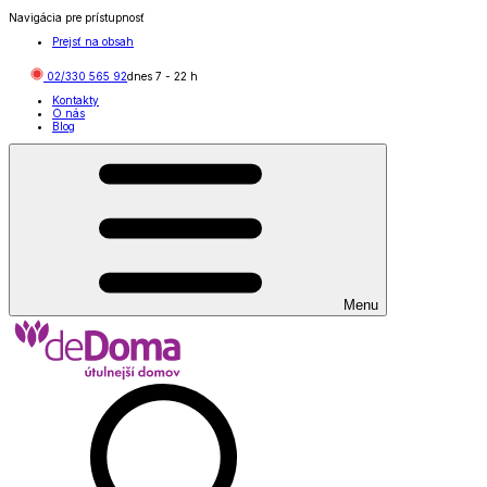
Navigácia pre prístupnosť
Prejsť na obsah
02/330 565 92
dnes
7
-
22
h
Kontakty
O nás
Blog
Menu