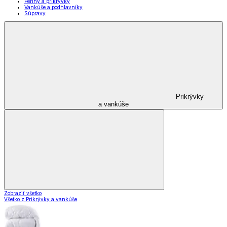
Periny a prikrývky
Vankúše a podhlavníky
Súpravy
Prikrývky
a vankúše
Zobraziť všetko
Všetko z Prikrývky a vankúše