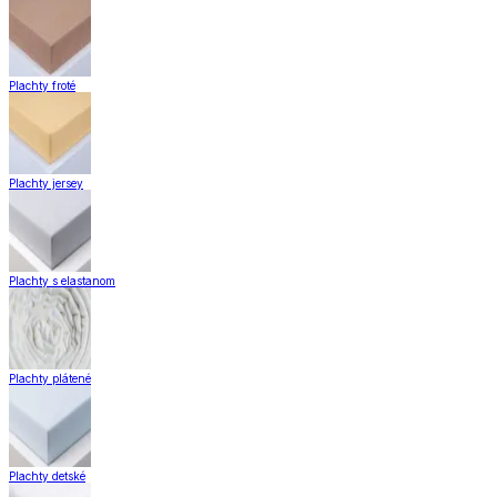
Plachty froté
Plachty jersey
Plachty s elastanom
Plachty plátené
Plachty detské