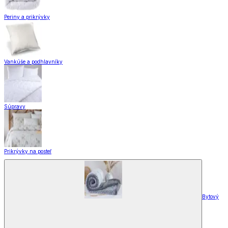
Periny a prikrývky
Vankúše a podhlavníky
Súpravy
Prikrývky na posteľ
Bytový