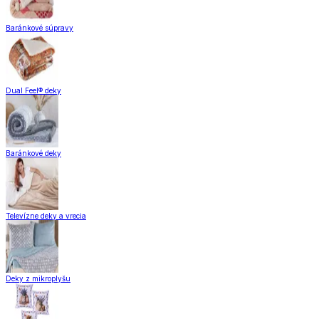
Baránkové súpravy
Dual Feel® deky
Baránkové deky
Televízne deky a vrecia
Deky z mikroplyšu