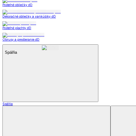
Dekoračné vankúšiky a obliečky
Záclony a závesy
Záclony a závesy
Hotové záclony
Voálové záclony a závesy
Závesy
Doplnky k záclonám