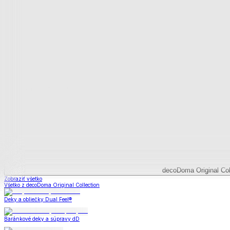
Deky a súpravy
Dual Feel® súpravy
Baránkové súpravy
Dual Feel® deky
Baránkové deky
Televízne deky a vrecia
Deky z mikroplyšu
Deky a súpravy
Zobraziť všetko
Všetko z Deky a súpravy
Dual Feel® súpravy
Baránkové súpravy
Dual Feel® deky
Baránkové deky
Televízne deky a vrecia
Deky z mikroplyšu