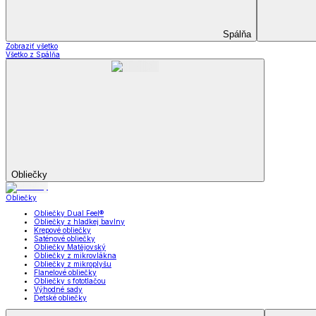
Záclony a závesy
Zobraziť všetko
Všetko z Záclony a závesy
Hotové záclony
Voálové záclony a závesy
Závesy
Doplnky k záclonám
Prikrývky na sedačky
Utierky
Obrusy a prestieranie
Uteráky a osušky