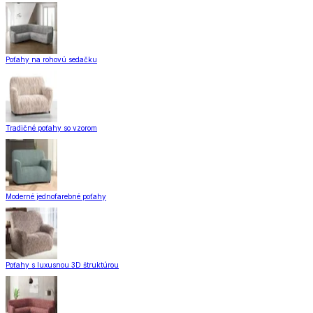
Poťahy na rohovú sedačku
Tradičné poťahy so vzorom
Moderné jednofarebné poťahy
Poťahy s luxusnou 3D štruktúrou