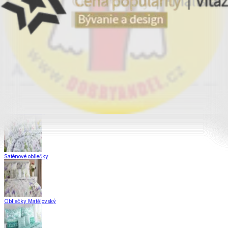
Obliečky Dual Feel®
Obliečky z hladkej bavlny
Krepové obliečky
Saténové obliečky
Obliečky Matějovský