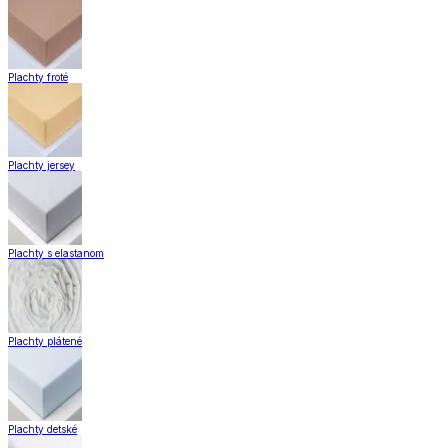
Plachty froté
Plachty jersey
Plachty s elastanom
Plachty plátené
Plachty detské