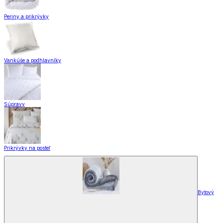
Periny a prikrývky
Vankúše a podhlavníky
Súpravy
Prikrývky na posteľ
Bytový