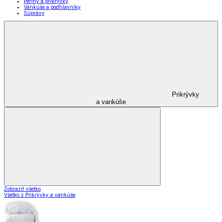
Periny a prikrývky
Vankúše a podhlavníky
Súpravy
Prikrývky
a vankúše
Zobraziť všetko
Všetko z Prikrývky a vankúše