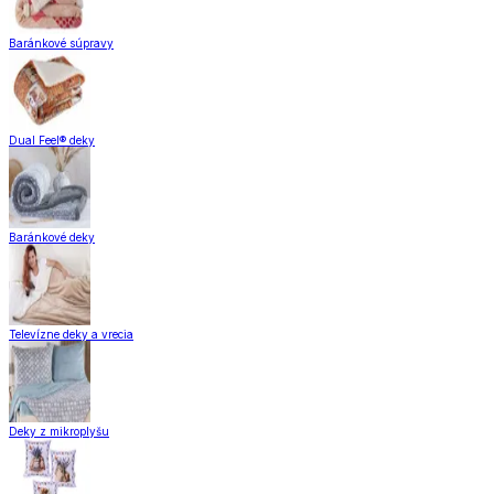
Baránkové súpravy
Dual Feel® deky
Baránkové deky
Televízne deky a vrecia
Deky z mikroplyšu