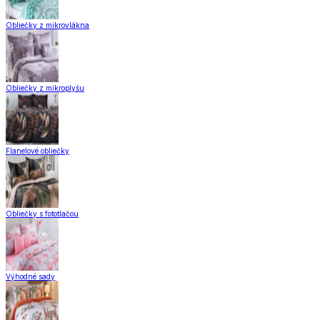
Obliečky z mikrovlákna
Obliečky z mikroplyšu
Flanelové obliečky
Obliečky s fototlačou
Výhodné sady