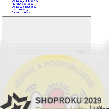
Obliečky z mikroplyšu
Flanelové obliečky
Obliečky s fototlačou
Výhodné sady
Detské obliečky
Obliečky
Zobraziť všetko
Všetko z Obliečky