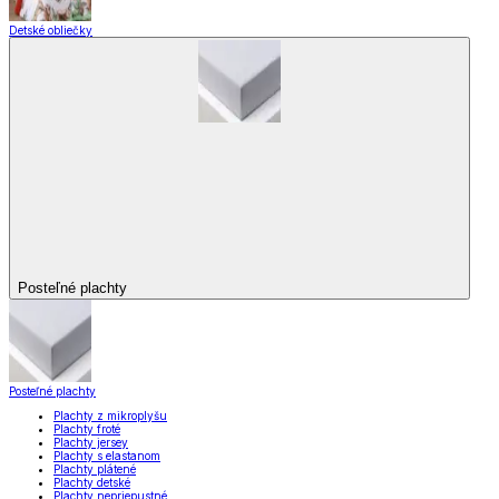
Detské obliečky
Posteľné plachty
Posteľné plachty
Plachty z mikroplyšu
Plachty froté
Plachty jersey
Plachty s elastanom
Plachty plátené
Plachty detské
Plachty nepriepustné