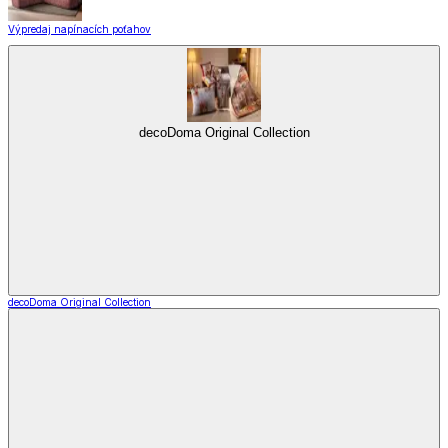
Výpredaj napínacích poťahov
decoDoma Original Collection
decoDoma Original Collection