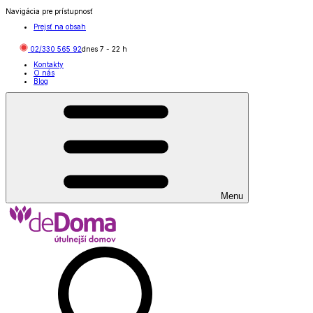
Navigácia pre prístupnosť
Prejsť na obsah
02/330 565 92
dnes
7
-
22
h
Kontakty
O nás
Blog
Menu