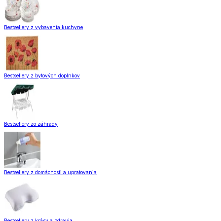
Bestsellery z vybavenia kuchyne
Bestsellery z bytových doplnkov
Bestsellery zo záhrady
Bestsellery z domácnosti a upratovania
Bestsellery z krásy a zdravia