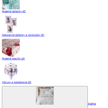
Posteľné obliečky dD
Dekoračné obliečky a vankúšiky dD
Posteľné plachty dD
Obrusy a prestieranie dD
Spálňa