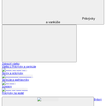
Prikrývky
a vankúše
Zobraziť všetko
Všetko z Prikrývky a vankúše
Periny a prikrývky
Vankúše a podhlavníky
Súpravy
Prikrývky na posteľ
Bytový