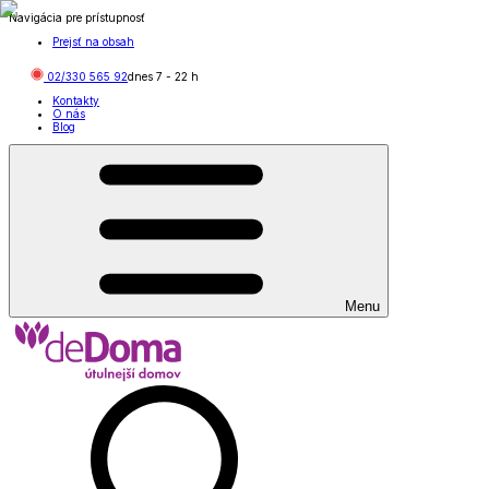
Navigácia pre prístupnosť
Prejsť na obsah
02/330 565 92
dnes
7
-
22
h
Kontakty
O nás
Blog
Menu