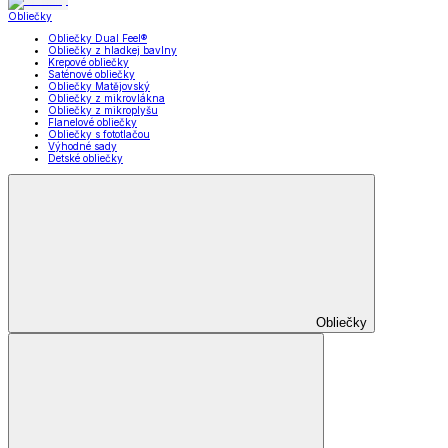
Obliečky
Obliečky Dual Feel®
Obliečky z hladkej bavlny
Krepové obliečky
Saténové obliečky
Obliečky Matějovský
Obliečky z mikrovlákna
Obliečky z mikroplyšu
Flanelové obliečky
Obliečky s fototlačou
Výhodné sady
Detské obliečky
Obliečky