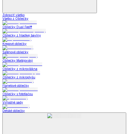
Zobraziť všetko
Všetko z Obliečky
Obliečky Dual Feel®
Obliečky z hladkej bavlny
Krepové obliečky
Saténové obliečky
Obliečky Matějovský
Obliečky z mikrovlákna
Obliečky z mikroplyšu
Flanelové obliečky
Obliečky s fototlačou
Výhodné sady
Detské obliečky