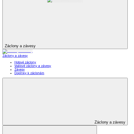
Záclony a závesy
Záclony a závesy
Hotové záclony
Voálové záclony a závesy
Závesy
Doplnky k záclonám
Záclony a závesy