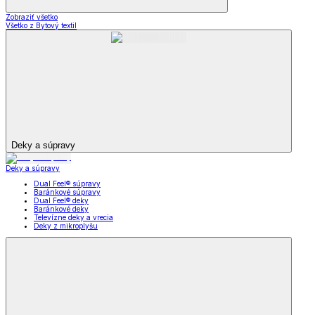
Zobraziť všetko
Všetko z Bytový textil
Deky a súpravy
Deky a súpravy
Dual Feel® súpravy
Baránkové súpravy
Dual Feel® deky
Baránkové deky
Televízne deky a vrecia
Deky z mikroplyšu