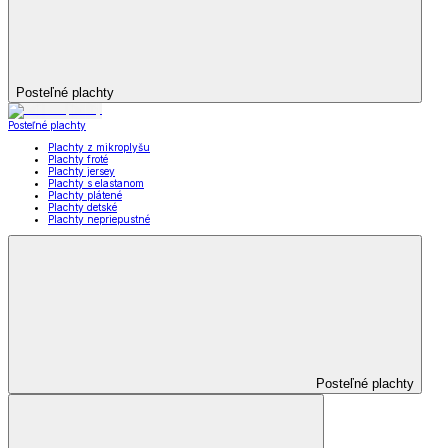
Posteľné plachty
Posteľné plachty
Plachty z mikroplyšu
Plachty froté
Plachty jersey
Plachty s elastanom
Plachty plátené
Plachty detské
Plachty nepriepustné
Posteľné plachty