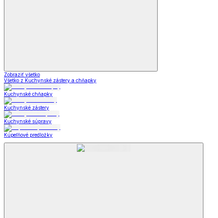
Zobraziť všetko
Všetko z Kuchynské zástery a chňapky
Kuchynské chňapky
Kuchynské zástery
Kuchynské súpravy
Kúpeľňové predložky