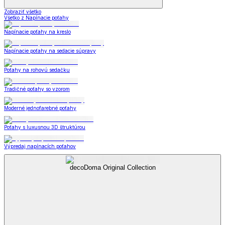
Zobraziť všetko
Všetko z Napínacie poťahy
Napínacie poťahy na kreslo
Napínacie poťahy na sedacie súpravy
Poťahy na rohovú sedačku
Tradičné poťahy so vzorom
Moderné jednofarebné poťahy
Poťahy s luxusnou 3D štruktúrou
Výpredaj napínacích poťahov
decoDoma Original Collection