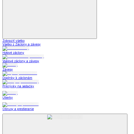
Zobraziť všetko
Všetko z Záclony a závesy
Hotové záclony
Voálové záclony a závesy
Závesy
Doplnky k záclonám
Prikrývky na sedačky
Utierky
Obrusy a prestieranie