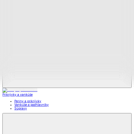
Zobraziť všetko
Všetko z Matrace a matracové chrániče
Matrace
Chrániče na matrace
Prikrývky a vankúše
Prikrývky a vankúše
Periny a prikrývky
Vankúše a podhlavníky
Súpravy