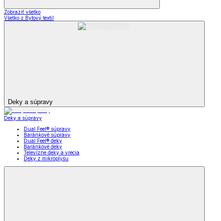
Zobraziť všetko
Všetko z Bytový textil
Deky a súpravy
Deky a súpravy
Dual Feel® súpravy
Baránkové súpravy
Dual Feel® deky
Baránkové deky
Televízne deky a vrecia
Deky z mikroplyšu