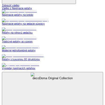
Zobraziť všetko
Všetko z Napínacie poťahy
Napínacie poťahy na kreslo
Napínacie poťahy na sedacie súpravy
Poťahy na rohovú sedačku
Tradičné poťahy so vzorom
Moderné jednofarebné poťahy
Poťahy s luxusnou 3D štruktúrou
Výpredaj napínacích poťahov
decoDoma Original Collection