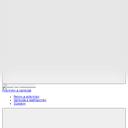
Zobraziť všetko
Všetko z Matrace a matracové chrániče
Matrace
Chrániče na matrace
Prikrývky a vankúše
Prikrývky a vankúše
Periny a prikrývky
Vankúše a podhlavníky
Súpravy