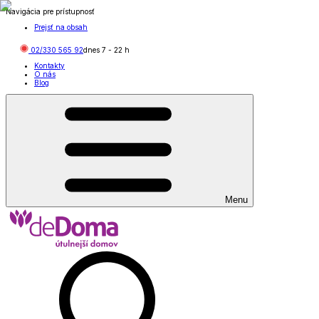
Navigácia pre prístupnosť
Prejsť na obsah
02/330 565 92
dnes
7
-
22
h
Kontakty
O nás
Blog
Menu