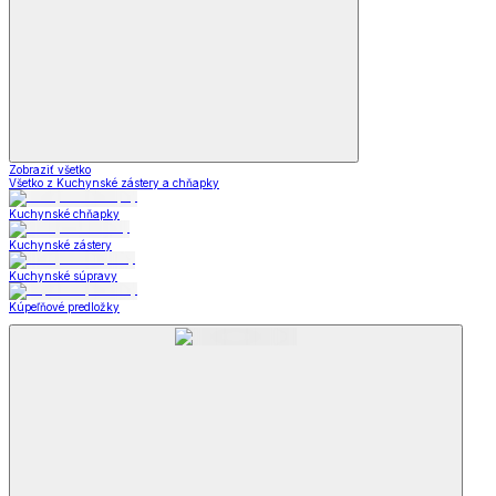
Zobraziť všetko
Všetko z Kuchynské zástery a chňapky
Kuchynské chňapky
Kuchynské zástery
Kuchynské súpravy
Kúpeľňové predložky