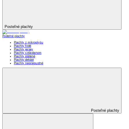
Posteľné plachty
Posteľné plachty
Plachty z mikroplyšu
Plachty froté
Plachty jersey
Plachty s elastanom
Plachty plátené
Plachty detské
Plachty nepriepustné
Posteľné plachty