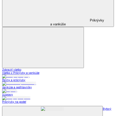
Prikrývky
a vankúše
Zobraziť všetko
Všetko z Prikrývky a vankúše
Periny a prikrývky
Vankúše a podhlavníky
Súpravy
Prikrývky na posteľ
Bytový