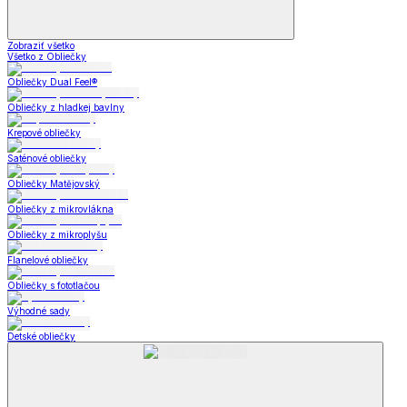
Zobraziť všetko
Všetko z Obliečky
Obliečky Dual Feel®
Obliečky z hladkej bavlny
Krepové obliečky
Saténové obliečky
Obliečky Matějovský
Obliečky z mikrovlákna
Obliečky z mikroplyšu
Flanelové obliečky
Obliečky s fototlačou
Výhodné sady
Detské obliečky