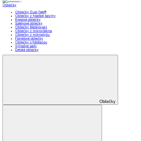
Obliečky
Obliečky Dual Feel®
Obliečky z hladkej bavlny
Krepové obliečky
Saténové obliečky
Obliečky Matějovský
Obliečky z mikrovlákna
Obliečky z mikroplyšu
Flanelové obliečky
Obliečky s fototlačou
Výhodné sady
Detské obliečky
Obliečky