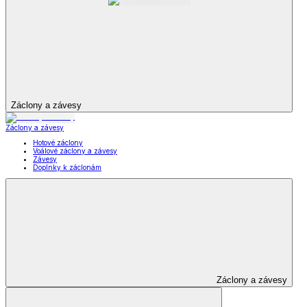
Záclony a závesy
Záclony a závesy
Hotové záclony
Voálové záclony a závesy
Závesy
Doplnky k záclonám
Záclony a závesy