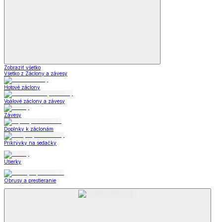
Zobraziť všetko
Všetko z Záclony a závesy
Hotové záclony
Voálové záclony a závesy
Závesy
Doplnky k záclonám
Prikrývky na sedačky
Utierky
Obrusy a prestieranie