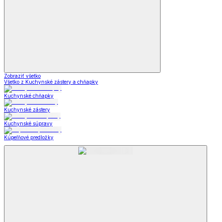
Zobraziť všetko
Všetko z Kuchynské zástery a chňapky
Kuchynské chňapky
Kuchynské zástery
Kuchynské súpravy
Kúpeľňové predložky