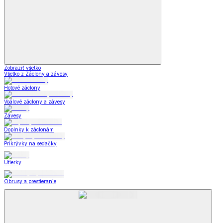
Zobraziť všetko
Všetko z Záclony a závesy
Hotové záclony
Voálové záclony a závesy
Závesy
Doplnky k záclonám
Prikrývky na sedačky
Utierky
Obrusy a prestieranie