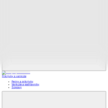
Zobraziť všetko
Všetko z Matrace a matracové chrániče
Matrace
Chrániče na matrace
Prikrývky a vankúše
Prikrývky a vankúše
Periny a prikrývky
Vankúše a podhlavníky
Súpravy