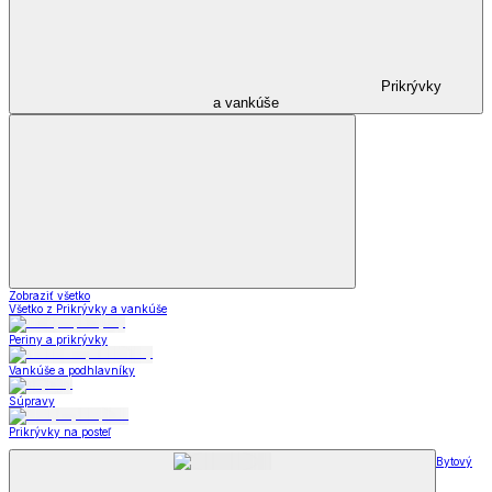
Prikrývky
a vankúše
Zobraziť všetko
Všetko z Prikrývky a vankúše
Periny a prikrývky
Vankúše a podhlavníky
Súpravy
Prikrývky na posteľ
Bytový