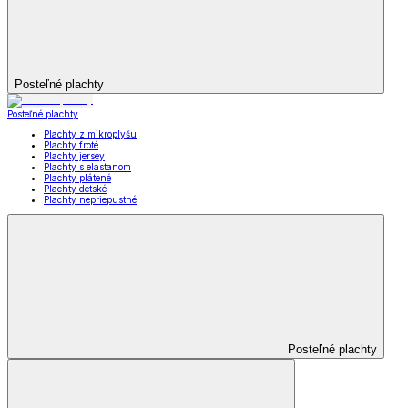
Posteľné plachty
Posteľné plachty
Plachty z mikroplyšu
Plachty froté
Plachty jersey
Plachty s elastanom
Plachty plátené
Plachty detské
Plachty nepriepustné
Posteľné plachty