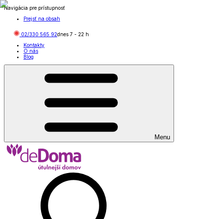
Navigácia pre prístupnosť
Prejsť na obsah
02/330 565 92
dnes
7
-
22
h
Kontakty
O nás
Blog
Menu