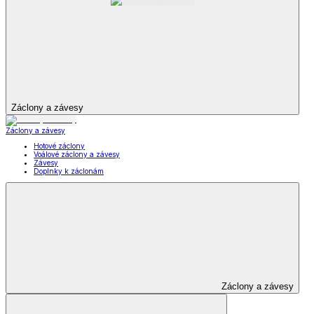
Záclony a závesy
Záclony a závesy
Hotové záclony
Voálové záclony a závesy
Závesy
Doplnky k záclonám
Záclony a závesy