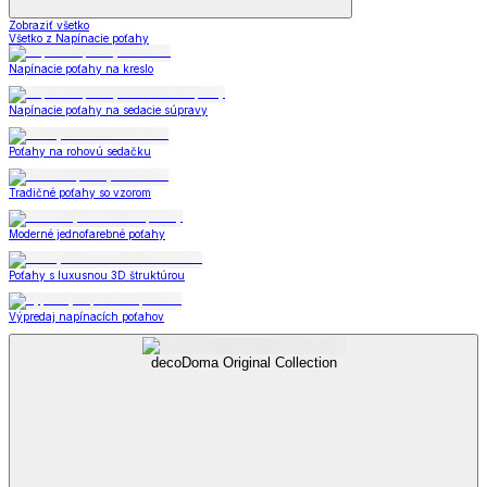
Zobraziť všetko
Všetko z Napínacie poťahy
Napínacie poťahy na kreslo
Napínacie poťahy na sedacie súpravy
Poťahy na rohovú sedačku
Tradičné poťahy so vzorom
Moderné jednofarebné poťahy
Poťahy s luxusnou 3D štruktúrou
Výpredaj napínacích poťahov
decoDoma Original Collection