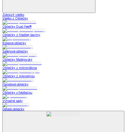
Zobraziť všetko
Všetko z Obliečky
Obliečky Dual Feel®
Obliečky z hladkej bavlny
Krepové obliečky
Saténové obliečky
Obliečky Matějovský
Obliečky z mikrovlákna
Obliečky z mikroplyšu
Flanelové obliečky
Obliečky s fototlačou
Výhodné sady
Detské obliečky