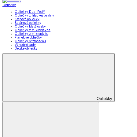
Obliečky
Obliečky Dual Feel®
Obliečky z hladkej bavlny
Krepové obliečky
Saténové obliečky
Obliečky Matějovský
Obliečky z mikrovlákna
Obliečky z mikroplyšu
Flanelové obliečky
Obliečky s fototlačou
Výhodné sady
Detské obliečky
Obliečky