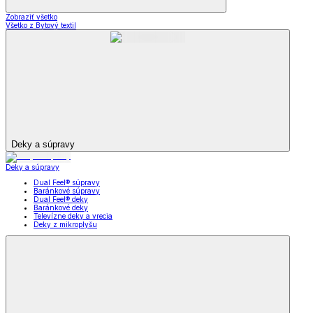
Zobraziť všetko
Všetko z Bytový textil
Deky a súpravy
Deky a súpravy
Dual Feel® súpravy
Baránkové súpravy
Dual Feel® deky
Baránkové deky
Televízne deky a vrecia
Deky z mikroplyšu