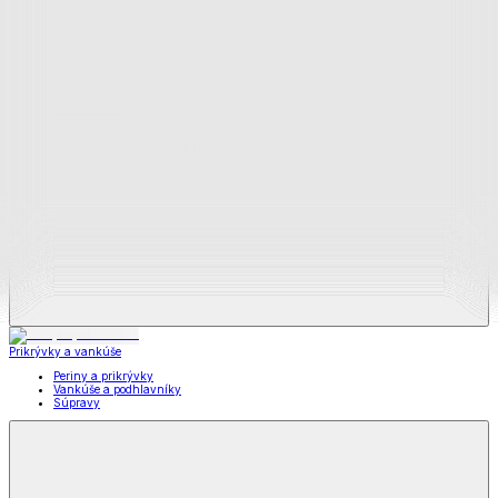
Zobraziť všetko
Všetko z Matrace a matracové chrániče
Matrace
Chrániče na matrace
Prikrývky a vankúše
Prikrývky a vankúše
Periny a prikrývky
Vankúše a podhlavníky
Súpravy