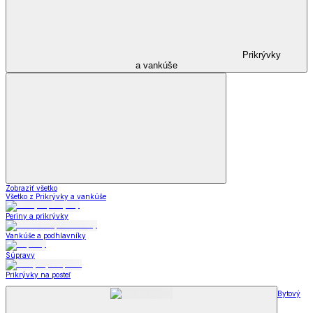
Prikrývky
a vankúše
Zobraziť všetko
Všetko z Prikrývky a vankúše
Periny a prikrývky
Vankúše a podhlavníky
Súpravy
Prikrývky na posteľ
Bytový