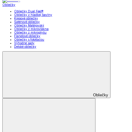
Obliečky
Obliečky Dual Feel®
Obliečky z hladkej bavlny
Krepové obliečky
Saténové obliečky
Obliečky Matějovský
Obliečky z mikrovlákna
Obliečky z mikroplyšu
Flanelové obliečky
Obliečky s fototlačou
Výhodné sady
Detské obliečky
Obliečky