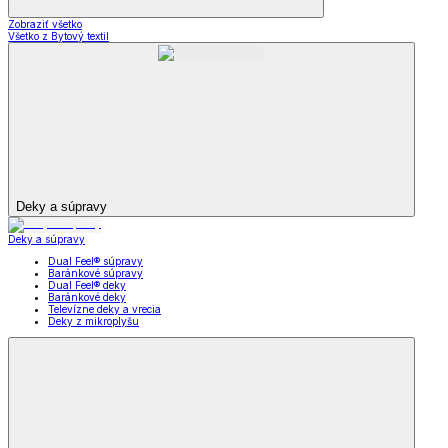
Zobraziť všetko
Všetko z Bytový textil
Deky a súpravy
Deky a súpravy
Dual Feel® súpravy
Baránkové súpravy
Dual Feel® deky
Baránkové deky
Televízne deky a vrecia
Deky z mikroplyšu