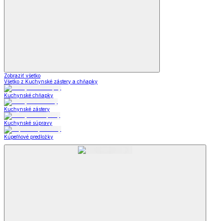
Zobraziť všetko
Všetko z Kuchynské zástery a chňapky
Kuchynské chňapky
Kuchynské zástery
Kuchynské súpravy
Kúpeľňové predložky