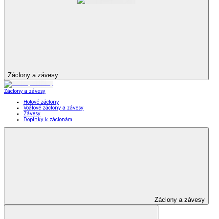
Záclony a závesy
Záclony a závesy
Hotové záclony
Voálové záclony a závesy
Závesy
Doplnky k záclonám
Záclony a závesy