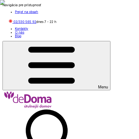
Navigácia pre prístupnosť
Prejsť na obsah
02/330 565 92
dnes
7
-
22
h
Kontakty
O nás
Blog
Menu