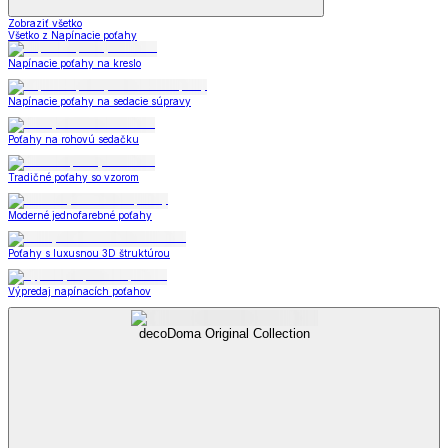
Zobraziť všetko
Všetko z Napínacie poťahy
Napínacie poťahy na kreslo
Napínacie poťahy na sedacie súpravy
Poťahy na rohovú sedačku
Tradičné poťahy so vzorom
Moderné jednofarebné poťahy
Poťahy s luxusnou 3D štruktúrou
Výpredaj napínacích poťahov
decoDoma Original Collection