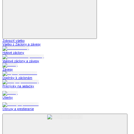
Zobraziť všetko
Všetko z Záclony a závesy
Hotové záclony
Voálové záclony a závesy
Závesy
Doplnky k záclonám
Prikrývky na sedačky
Utierky
Obrusy a prestieranie