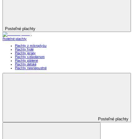
Posteľné plachty
Posteľné plachty
Plachty z mikroplyšu
Plachty froté
Plachty jersey
Plachty s elastanom
Plachty plátené
Plachty detské
Plachty nepriepustné
Posteľné plachty