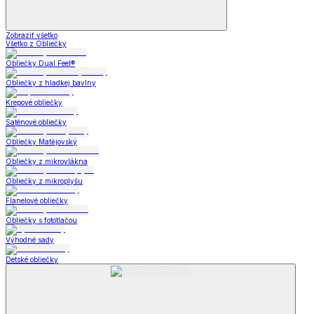
Zobraziť všetko
Všetko z Obliečky
Obliečky Dual Feel®
Obliečky z hladkej bavlny
Krepové obliečky
Saténové obliečky
Obliečky Matějovský
Obliečky z mikrovlákna
Obliečky z mikroplyšu
Flanelové obliečky
Obliečky s fototlačou
Výhodné sady
Detské obliečky