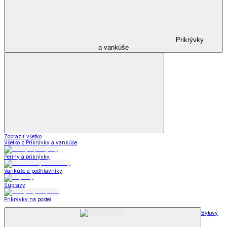
Prikrývky
a vankúše
Zobraziť všetko
Všetko z Prikrývky a vankúše
Periny a prikrývky
Vankúše a podhlavníky
Súpravy
Prikrývky na posteľ
Bytový