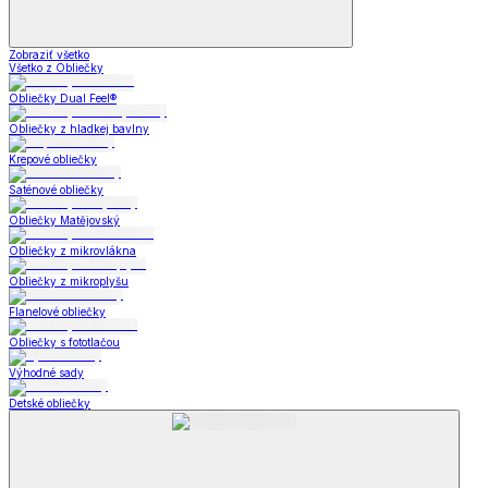
Zobraziť všetko
Všetko z Obliečky
Obliečky Dual Feel®
Obliečky z hladkej bavlny
Krepové obliečky
Saténové obliečky
Obliečky Matějovský
Obliečky z mikrovlákna
Obliečky z mikroplyšu
Flanelové obliečky
Obliečky s fototlačou
Výhodné sady
Detské obliečky