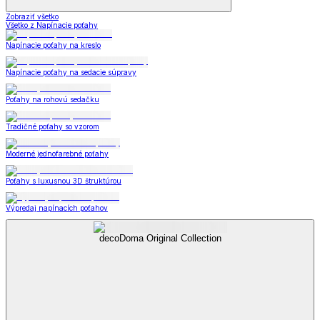
Zobraziť všetko
Všetko z Napínacie poťahy
Napínacie poťahy na kreslo
Napínacie poťahy na sedacie súpravy
Poťahy na rohovú sedačku
Tradičné poťahy so vzorom
Moderné jednofarebné poťahy
Poťahy s luxusnou 3D štruktúrou
Výpredaj napínacích poťahov
decoDoma Original Collection