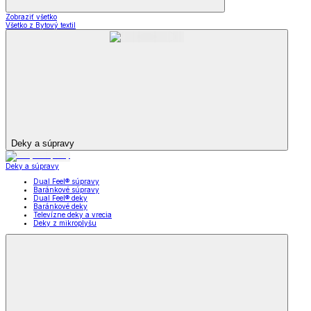
Zobraziť všetko
Všetko z Bytový textil
Deky a súpravy
Deky a súpravy
Dual Feel® súpravy
Baránkové súpravy
Dual Feel® deky
Baránkové deky
Televízne deky a vrecia
Deky z mikroplyšu