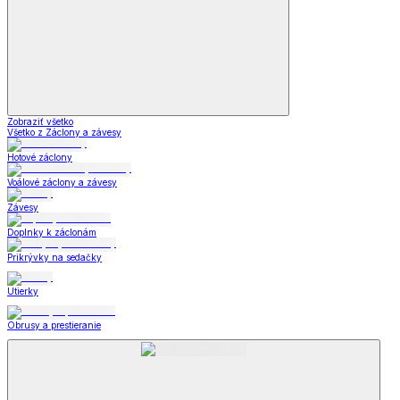
Zobraziť všetko
Všetko z Záclony a závesy
Hotové záclony
Voálové záclony a závesy
Závesy
Doplnky k záclonám
Prikrývky na sedačky
Utierky
Obrusy a prestieranie