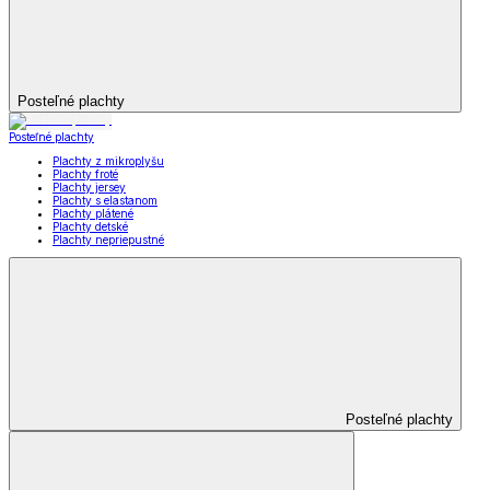
Posteľné plachty
Posteľné plachty
Plachty z mikroplyšu
Plachty froté
Plachty jersey
Plachty s elastanom
Plachty plátené
Plachty detské
Plachty nepriepustné
Posteľné plachty