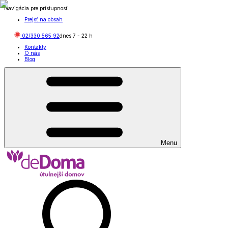
Navigácia pre prístupnosť
Prejsť na obsah
02/330 565 92
dnes
7
-
22
h
Kontakty
O nás
Blog
Menu