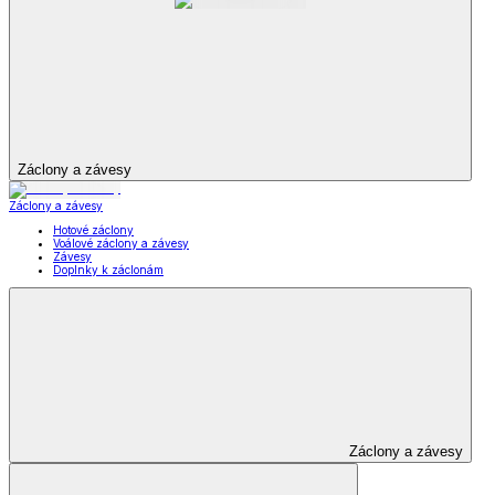
Záclony a závesy
Záclony a závesy
Hotové záclony
Voálové záclony a závesy
Závesy
Doplnky k záclonám
Záclony a závesy