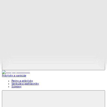
Zobraziť všetko
Všetko z Matrace a matracové chrániče
Matrace
Chrániče na matrace
Prikrývky a vankúše
Prikrývky a vankúše
Periny a prikrývky
Vankúše a podhlavníky
Súpravy