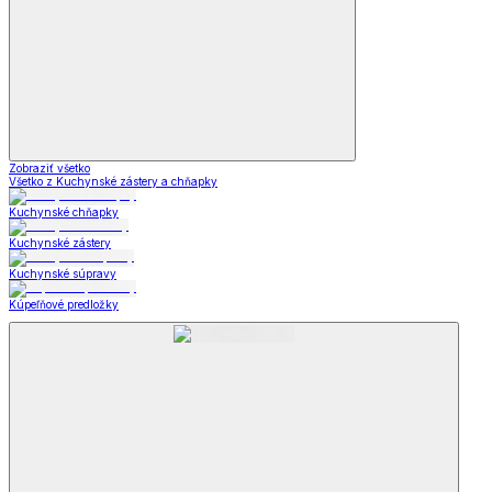
Zobraziť všetko
Všetko z Kuchynské zástery a chňapky
Kuchynské chňapky
Kuchynské zástery
Kuchynské súpravy
Kúpeľňové predložky