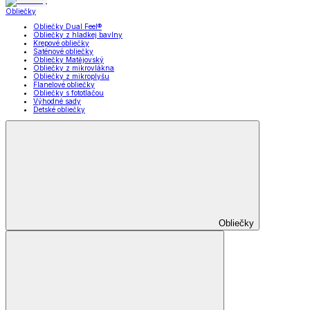
Obliečky
Obliečky Dual Feel®
Obliečky z hladkej bavlny
Krepové obliečky
Saténové obliečky
Obliečky Matějovský
Obliečky z mikrovlákna
Obliečky z mikroplyšu
Flanelové obliečky
Obliečky s fototlačou
Výhodné sady
Detské obliečky
Obliečky