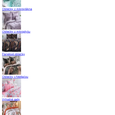
Obliečky z mikrovlákna
Obliečky z mikroplyšu
Flanelové obliečky
Obliečky s fototlačou
Výhodné sady