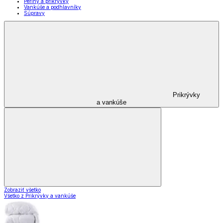
Periny a prikrývky
Vankúše a podhlavníky
Súpravy
Prikrývky
a vankúše
Zobraziť všetko
Všetko z Prikrývky a vankúše