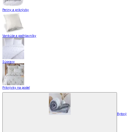
Periny a prikrývky
Vankúše a podhlavníky
Súpravy
Prikrývky na posteľ
Bytový