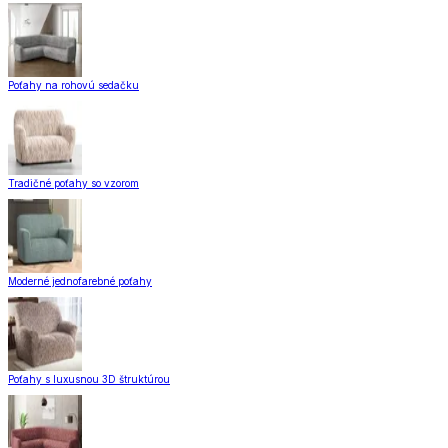
Poťahy na rohovú sedačku
Tradičné poťahy so vzorom
Moderné jednofarebné poťahy
Poťahy s luxusnou 3D štruktúrou