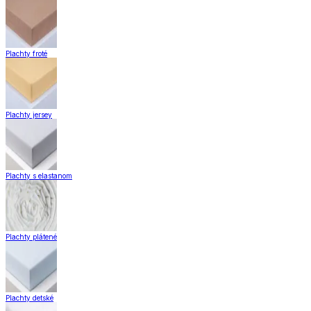
Plachty froté
Plachty jersey
Plachty s elastanom
Plachty plátené
Plachty detské