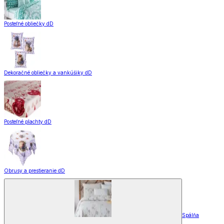
Posteľné obliečky dD
Dekoračné obliečky a vankúšiky dD
Posteľné plachty dD
Obrusy a prestieranie dD
Spálňa