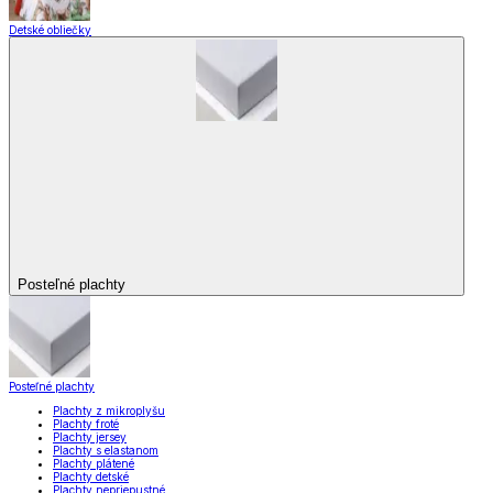
Detské obliečky
Posteľné plachty
Posteľné plachty
Plachty z mikroplyšu
Plachty froté
Plachty jersey
Plachty s elastanom
Plachty plátené
Plachty detské
Plachty nepriepustné