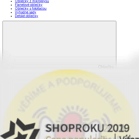
Obliečky z mikroplyšu
Flanelové obliečky
Obliečky s fototlačou
Výhodné sady
Detské obliečky
Obliečky
Zobraziť všetko
Všetko z Obliečky