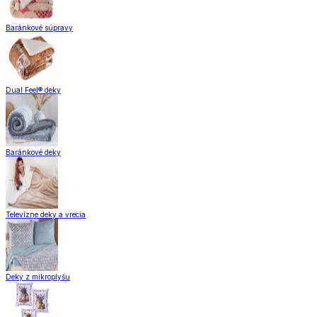
Baránkové súpravy
Dual Feel® deky
Baránkové deky
Televízne deky a vrecia
Deky z mikroplyšu