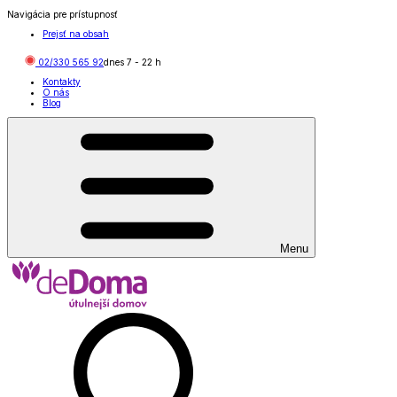
Navigácia pre prístupnosť
Prejsť na obsah
02/330 565 92
dnes
7
-
22
h
Kontakty
O nás
Blog
Menu