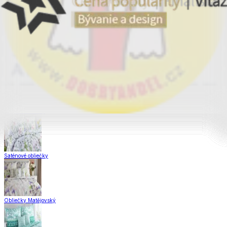
Obliečky Dual Feel®
Obliečky z hladkej bavlny
Krepové obliečky
Saténové obliečky
Obliečky Matějovský