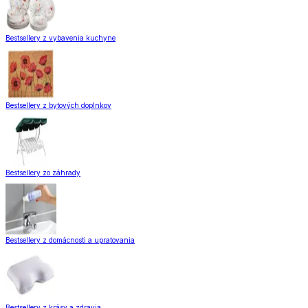
Bestsellery z vybavenia kuchyne
Bestsellery z bytových doplnkov
Bestsellery zo záhrady
Bestsellery z domácnosti a upratovania
Bestsellery z krásy a zdravia