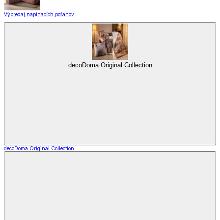
Výpredaj napínacích poťahov
decoDoma Original Collection
decoDoma Original Collection