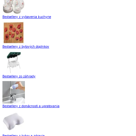
Bestsellery z vybavenia kuchyne
Bestsellery z bytových doplnkov
Bestsellery zo záhrady
Bestsellery z domácnosti a upratovania
Bestsellery z krásy a zdravia