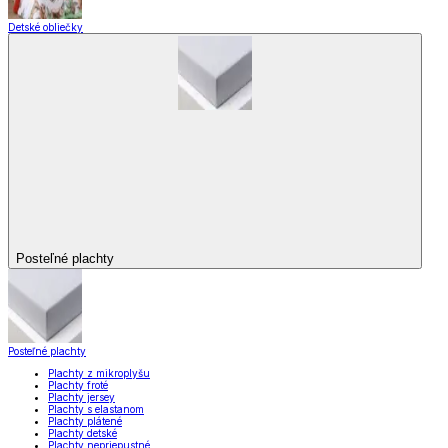
Detské obliečky
Posteľné plachty
Posteľné plachty
Plachty z mikroplyšu
Plachty froté
Plachty jersey
Plachty s elastanom
Plachty plátené
Plachty detské
Plachty nepriepustné