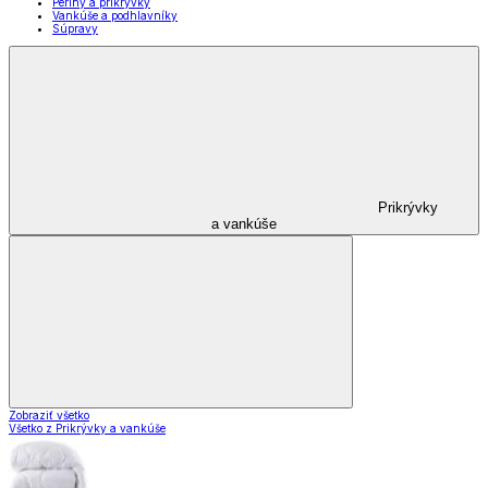
Periny a prikrývky
Vankúše a podhlavníky
Súpravy
Prikrývky
a vankúše
Zobraziť všetko
Všetko z Prikrývky a vankúše