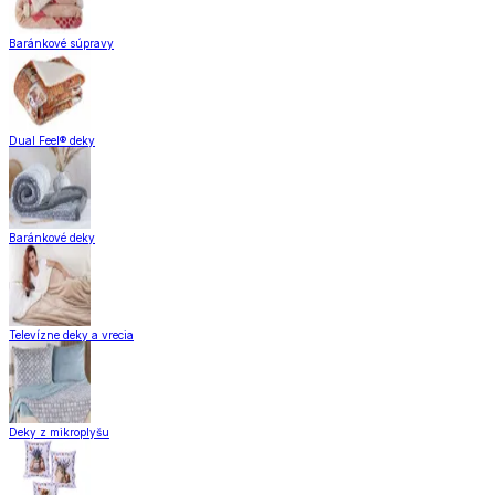
Baránkové súpravy
Dual Feel® deky
Baránkové deky
Televízne deky a vrecia
Deky z mikroplyšu