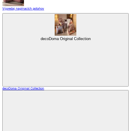
Výpredaj napínacích poťahov
decoDoma Original Collection
decoDoma Original Collection