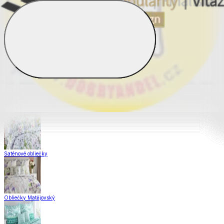
Obliečky Dual Feel®
Obliečky z hladkej bavlny
Krepové obliečky
Saténové obliečky
Obliečky Matějovský