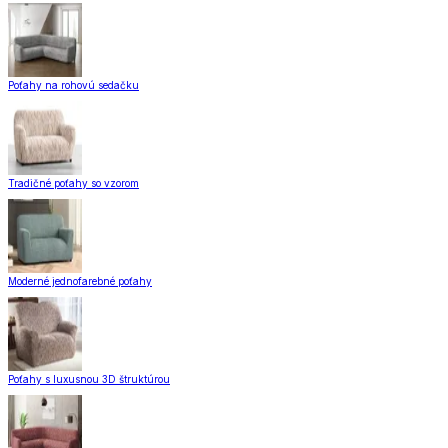
Poťahy na rohovú sedačku
Tradičné poťahy so vzorom
Moderné jednofarebné poťahy
Poťahy s luxusnou 3D štruktúrou