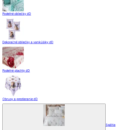
Posteľné obliečky dD
Dekoračné obliečky a vankúšiky dD
Posteľné plachty dD
Obrusy a prestieranie dD
Spálňa