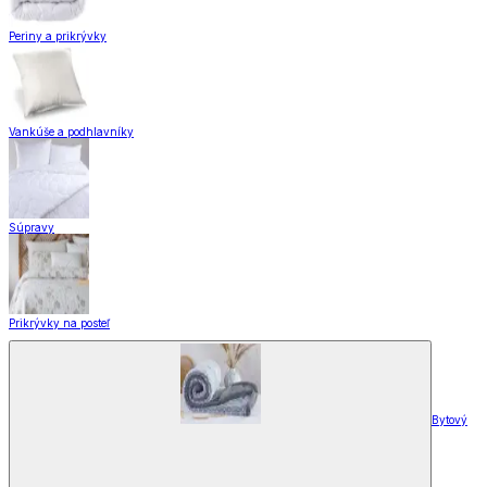
Periny a prikrývky
Vankúše a podhlavníky
Súpravy
Prikrývky na posteľ
Bytový