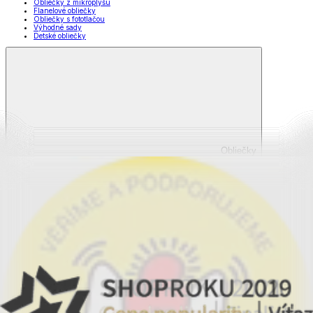
Obliečky z mikroplyšu
Flanelové obliečky
Obliečky s fototlačou
Výhodné sady
Detské obliečky
Obliečky
Zobraziť všetko
Všetko z Obliečky