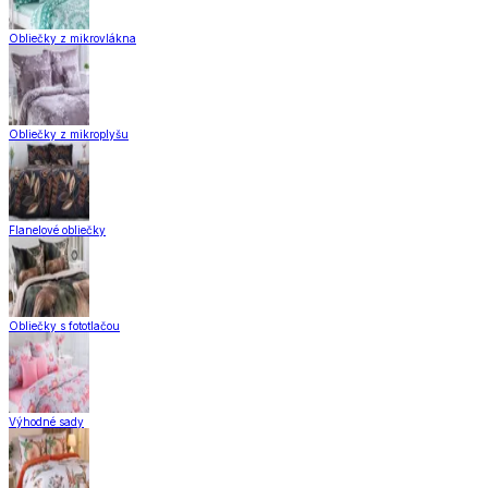
Obliečky z mikrovlákna
Obliečky z mikroplyšu
Flanelové obliečky
Obliečky s fototlačou
Výhodné sady