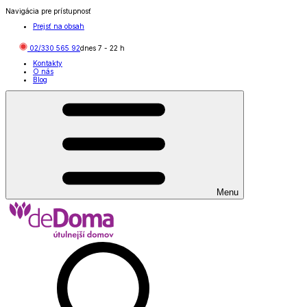
Navigácia pre prístupnosť
Prejsť na obsah
02/330 565 92
dnes
7
-
22
h
Kontakty
O nás
Blog
Menu