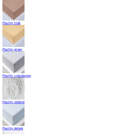
Plachty froté
Plachty jersey
Plachty s elastanom
Plachty plátené
Plachty detské