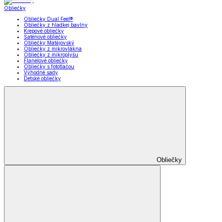
Obliečky
Obliečky Dual Feel®
Obliečky z hladkej bavlny
Krepové obliečky
Saténové obliečky
Obliečky Matějovský
Obliečky z mikrovlákna
Obliečky z mikroplyšu
Flanelové obliečky
Obliečky s fototlačou
Výhodné sady
Detské obliečky
Obliečky