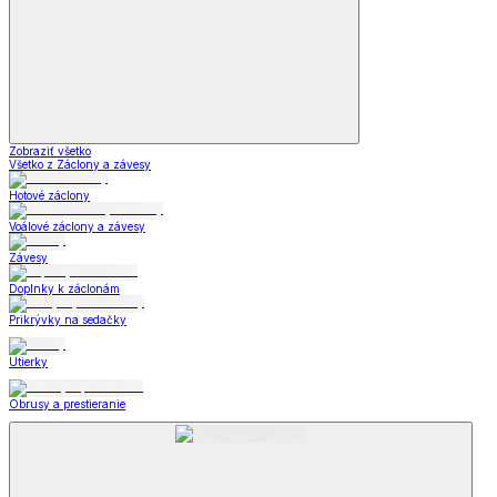
Zobraziť všetko
Všetko z Záclony a závesy
Hotové záclony
Voálové záclony a závesy
Závesy
Doplnky k záclonám
Prikrývky na sedačky
Utierky
Obrusy a prestieranie