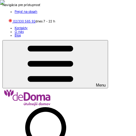
Navigácia pre prístupnosť
Prejsť na obsah
02/330 565 92
dnes
7
-
22
h
Kontakty
O nás
Blog
Menu