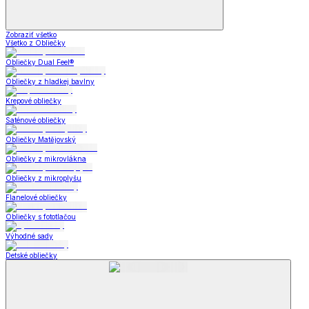
Zobraziť všetko
Všetko z Obliečky
Obliečky Dual Feel®
Obliečky z hladkej bavlny
Krepové obliečky
Saténové obliečky
Obliečky Matějovský
Obliečky z mikrovlákna
Obliečky z mikroplyšu
Flanelové obliečky
Obliečky s fototlačou
Výhodné sady
Detské obliečky