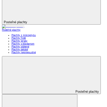
Posteľné plachty
Posteľné plachty
Plachty z mikroplyšu
Plachty froté
Plachty jersey
Plachty s elastanom
Plachty plátené
Plachty detské
Plachty nepriepustné
Posteľné plachty