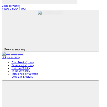
Zobraziť všetko
Všetko z Bytový textil
Deky a súpravy
Deky a súpravy
Dual Feel® súpravy
Baránkové súpravy
Dual Feel® deky
Baránkové deky
Televízne deky a vrecia
Deky z mikroplyšu