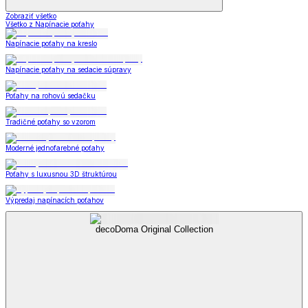
Zobraziť všetko
Všetko z Napínacie poťahy
Napínacie poťahy na kreslo
Napínacie poťahy na sedacie súpravy
Poťahy na rohovú sedačku
Tradičné poťahy so vzorom
Moderné jednofarebné poťahy
Poťahy s luxusnou 3D štruktúrou
Výpredaj napínacích poťahov
decoDoma Original Collection