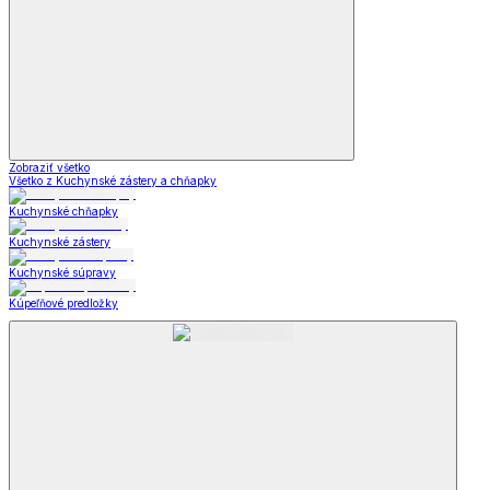
Zobraziť všetko
Všetko z Kuchynské zástery a chňapky
Kuchynské chňapky
Kuchynské zástery
Kuchynské súpravy
Kúpeľňové predložky