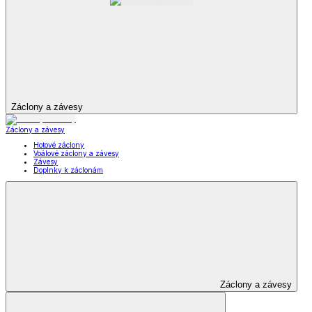
Záclony a závesy
Záclony a závesy
Hotové záclony
Voálové záclony a závesy
Závesy
Doplnky k záclonám
Záclony a závesy