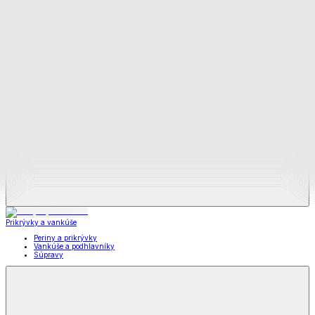
Zobraziť všetko
Všetko z Matrace a matracové chrániče
Matrace
Chrániče na matrace
Prikrývky a vankúše
Prikrývky a vankúše
Periny a prikrývky
Vankúše a podhlavníky
Súpravy