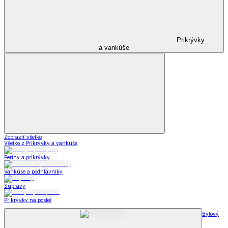
Prikrývky
a vankúše
Zobraziť všetko
Všetko z Prikrývky a vankúše
Periny a prikrývky
Vankúše a podhlavníky
Súpravy
Prikrývky na posteľ
Bytový