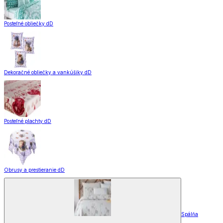
Posteľné obliečky dD
Dekoračné obliečky a vankúšiky dD
Posteľné plachty dD
Obrusy a prestieranie dD
Spálňa