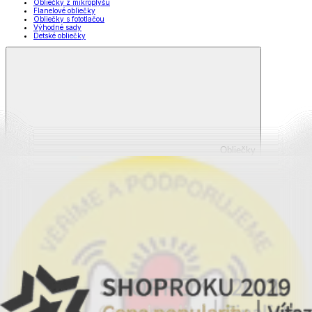
Obliečky z mikroplyšu
Flanelové obliečky
Obliečky s fototlačou
Výhodné sady
Detské obliečky
Obliečky
Zobraziť všetko
Všetko z Obliečky