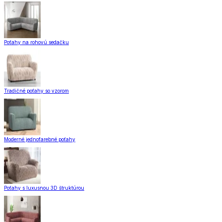
Poťahy na rohovú sedačku
Tradičné poťahy so vzorom
Moderné jednofarebné poťahy
Poťahy s luxusnou 3D štruktúrou