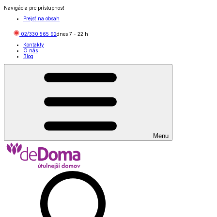
Navigácia pre prístupnosť
Prejsť na obsah
02/330 565 92
dnes
7
-
22
h
Kontakty
O nás
Blog
Menu