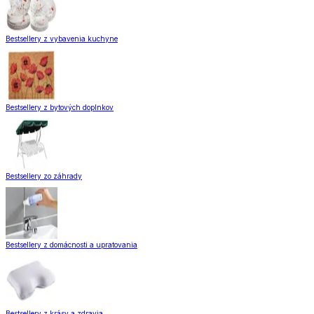
Bestsellery z vybavenia kuchyne
Bestsellery z bytových doplnkov
Bestsellery zo záhrady
Bestsellery z domácnosti a upratovania
Bestsellery z krásy a zdravia