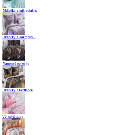
Obliečky z mikrovlákna
Obliečky z mikroplyšu
Flanelové obliečky
Obliečky s fototlačou
Výhodné sady