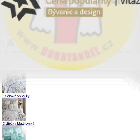
Obliečky Dual Feel®
Obliečky z hladkej bavlny
Krepové obliečky
Saténové obliečky
Obliečky Matějovský