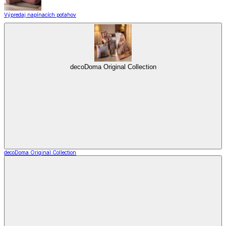
Výpredaj napínacích poťahov
decoDoma Original Collection
decoDoma Original Collection