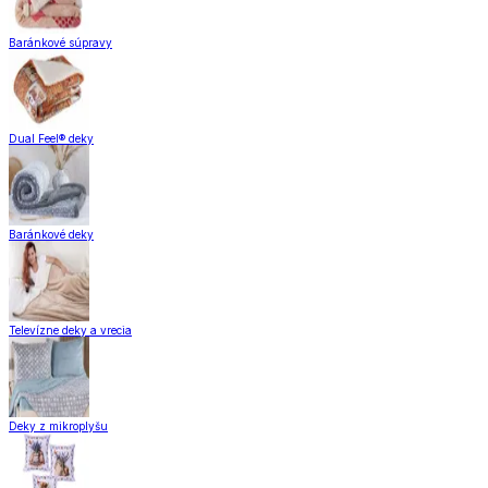
Baránkové súpravy
Dual Feel® deky
Baránkové deky
Televízne deky a vrecia
Deky z mikroplyšu