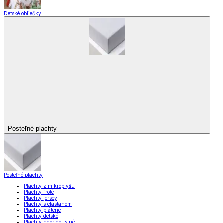
Detské obliečky
Posteľné plachty
Posteľné plachty
Plachty z mikroplyšu
Plachty froté
Plachty jersey
Plachty s elastanom
Plachty plátené
Plachty detské
Plachty nepriepustné