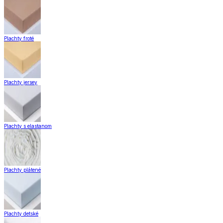
Plachty froté
Plachty jersey
Plachty s elastanom
Plachty plátené
Plachty detské