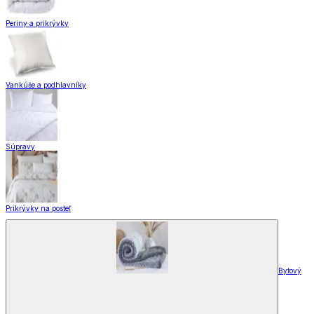
Periny a prikrývky
Vankúše a podhlavníky
Súpravy
Prikrývky na posteľ
Bytový