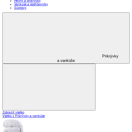
Periny a prikrývky
Vankúše a podhlavníky
Súpravy
Prikrývky
a vankúše
Zobraziť všetko
Všetko z Prikrývky a vankúše