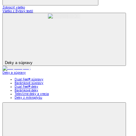
Zobraziť všetko
Všetko z Bytový textil
Deky a súpravy
Deky a súpravy
Dual Feel® súpravy
Baránkové súpravy
Dual Feel® deky
Baránkové deky
Televízne deky a vrecia
Deky z mikroplyšu