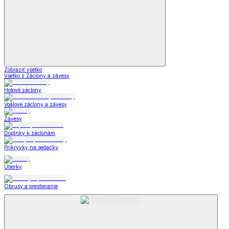
Zobraziť všetko
Všetko z Záclony a závesy
Hotové záclony
Voálové záclony a závesy
Závesy
Doplnky k záclonám
Prikrývky na sedačky
Utierky
Obrusy a prestieranie