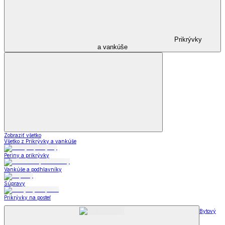
Prikrývky
a vankúše
Zobraziť všetko
Všetko z Prikrývky a vankúše
Periny a prikrývky
Vankúše a podhlavníky
Súpravy
Prikrývky na posteľ
Bytový