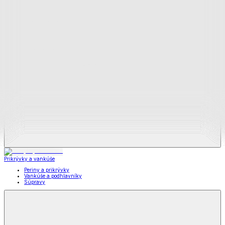
Zobraziť všetko
Všetko z Matrace a matracové chrániče
Matrace
Chrániče na matrace
Prikrývky a vankúše
Prikrývky a vankúše
Periny a prikrývky
Vankúše a podhlavníky
Súpravy