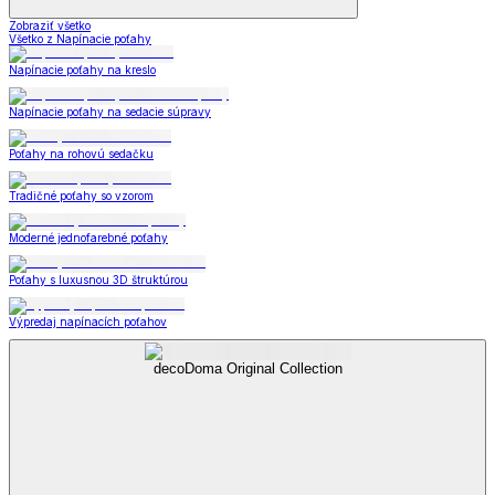
Zobraziť všetko
Všetko z Napínacie poťahy
Napínacie poťahy na kreslo
Napínacie poťahy na sedacie súpravy
Poťahy na rohovú sedačku
Tradičné poťahy so vzorom
Moderné jednofarebné poťahy
Poťahy s luxusnou 3D štruktúrou
Výpredaj napínacích poťahov
decoDoma Original Collection