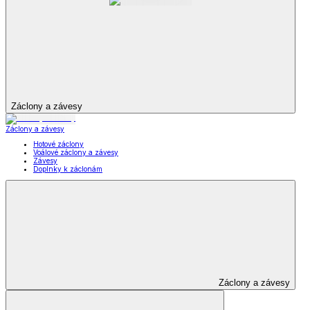
Záclony a závesy
Záclony a závesy
Hotové záclony
Voálové záclony a závesy
Závesy
Doplnky k záclonám
Záclony a závesy