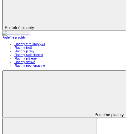
Posteľné plachty
Posteľné plachty
Plachty z mikroplyšu
Plachty froté
Plachty jersey
Plachty s elastanom
Plachty plátené
Plachty detské
Plachty nepriepustné
Posteľné plachty