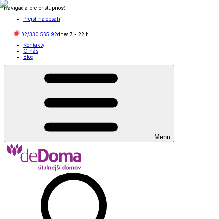
Navigácia pre prístupnosť
Prejsť na obsah
02/330 565 92
dnes
7
-
22
h
Kontakty
O nás
Blog
Menu