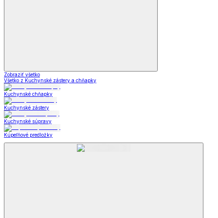
Zobraziť všetko
Všetko z Kuchynské zástery a chňapky
Kuchynské chňapky
Kuchynské zástery
Kuchynské súpravy
Kúpeľňové predložky