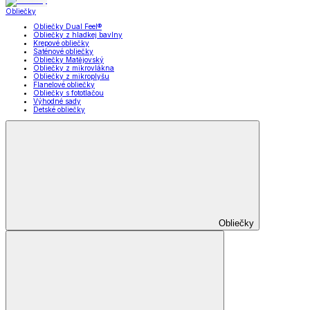
Obliečky
Obliečky Dual Feel®
Obliečky z hladkej bavlny
Krepové obliečky
Saténové obliečky
Obliečky Matějovský
Obliečky z mikrovlákna
Obliečky z mikroplyšu
Flanelové obliečky
Obliečky s fototlačou
Výhodné sady
Detské obliečky
Obliečky