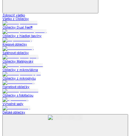
Zobraziť všetko
Všetko z Obliečky
Obliečky Dual Feel®
Obliečky z hladkej bavlny
Krepové obliečky
Saténové obliečky
Obliečky Matějovský
Obliečky z mikrovlákna
Obliečky z mikroplyšu
Flanelové obliečky
Obliečky s fototlačou
Výhodné sady
Detské obliečky