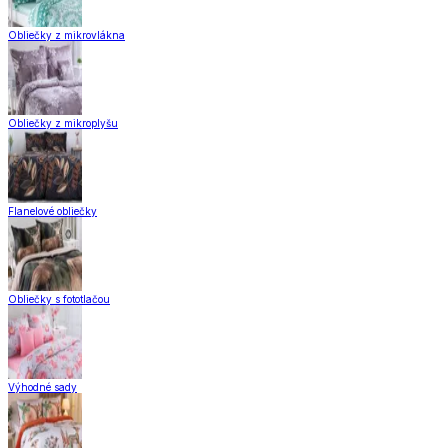
Obliečky z mikrovlákna
Obliečky z mikroplyšu
Flanelové obliečky
Obliečky s fototlačou
Výhodné sady