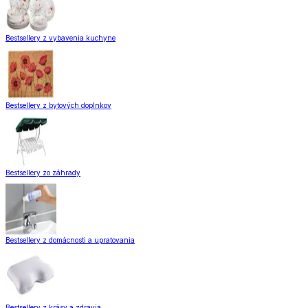
Bestsellery z vybavenia kuchyne
Bestsellery z bytových doplnkov
Bestsellery zo záhrady
Bestsellery z domácnosti a upratovania
Bestsellery z krásy a zdravia