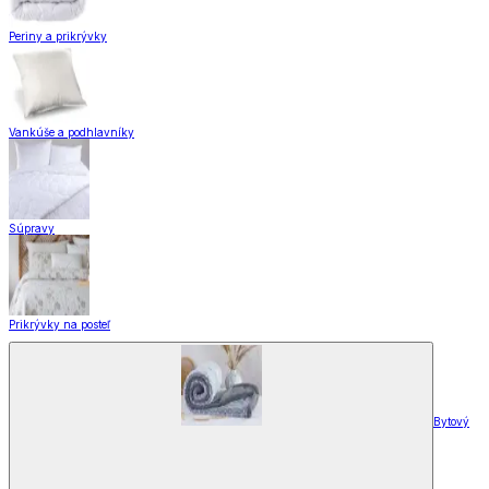
Periny a prikrývky
Vankúše a podhlavníky
Súpravy
Prikrývky na posteľ
Bytový