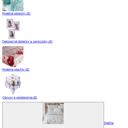
Posteľné obliečky dD
Dekoračné obliečky a vankúšiky dD
Posteľné plachty dD
Obrusy a prestieranie dD
Spálňa