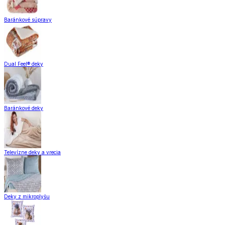
Baránkové súpravy
Dual Feel® deky
Baránkové deky
Televízne deky a vrecia
Deky z mikroplyšu