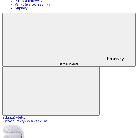
Periny a prikrývky
Vankúše a podhlavníky
Súpravy
Prikrývky
a vankúše
Zobraziť všetko
Všetko z Prikrývky a vankúše