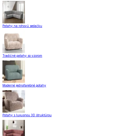
Poťahy na rohovú sedačku
Tradičné poťahy so vzorom
Moderné jednofarebné poťahy
Poťahy s luxusnou 3D štruktúrou