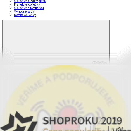
Obliečky z mikroplyšu
Flanelové obliečky
Obliečky s fototlačou
Výhodné sady
Detské obliečky
Obliečky
Zobraziť všetko
Všetko z Obliečky