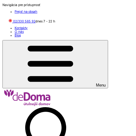
Navigácia pre prístupnosť
Prejsť na obsah
02/330 565 92
dnes
7
-
22
h
Kontakty
O nás
Blog
Menu