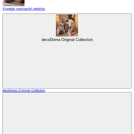
Výpredaj napínacích poťahov
decoDoma Original Collection
decoDoma Original Collection