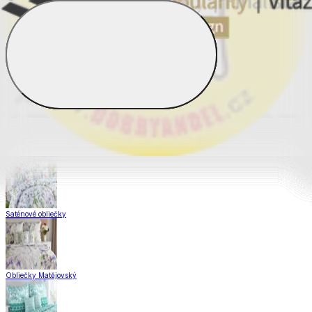
Obliečky Dual Feel®
Obliečky z hladkej bavlny
Krepové obliečky
Saténové obliečky
Obliečky Matějovský