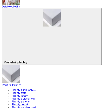
Detské obliečky
Posteľné plachty
Posteľné plachty
Plachty z mikroplyšu
Plachty froté
Plachty jersey
Plachty s elastanom
Plachty plátené
Plachty detské
Plachty nepriepustné