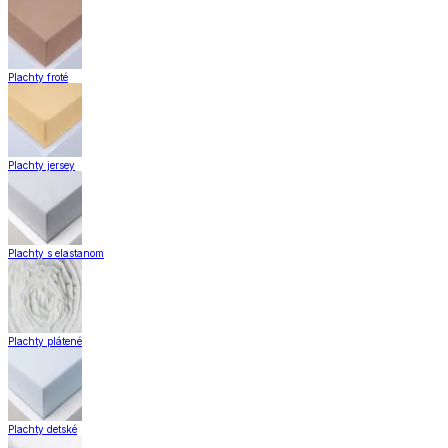
Plachty froté
Plachty jersey
Plachty s elastanom
Plachty plátené
Plachty detské