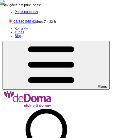
Navigácia pre prístupnosť
Prejsť na obsah
02/330 565 92
dnes
7
-
22
h
Kontakty
O nás
Blog
Menu