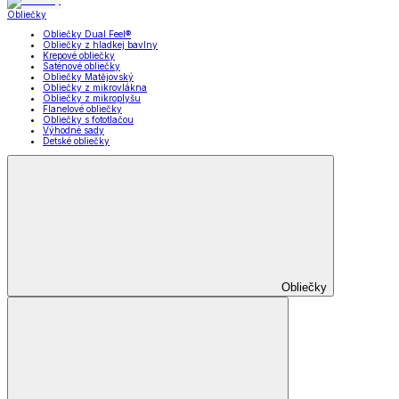
Obliečky
Obliečky Dual Feel®
Obliečky z hladkej bavlny
Krepové obliečky
Saténové obliečky
Obliečky Matějovský
Obliečky z mikrovlákna
Obliečky z mikroplyšu
Flanelové obliečky
Obliečky s fototlačou
Výhodné sady
Detské obliečky
Obliečky