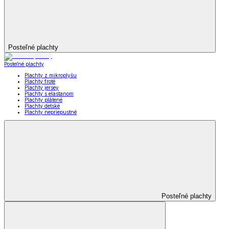
Posteľné plachty
Posteľné plachty
Plachty z mikroplyšu
Plachty froté
Plachty jersey
Plachty s elastanom
Plachty plátené
Plachty detské
Plachty nepriepustné
Posteľné plachty