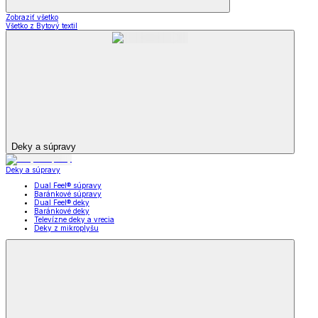
Zobraziť všetko
Všetko z Bytový textil
Deky a súpravy
Deky a súpravy
Dual Feel® súpravy
Baránkové súpravy
Dual Feel® deky
Baránkové deky
Televízne deky a vrecia
Deky z mikroplyšu