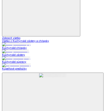
Zobraziť všetko
Všetko z Kuchynské zástery a chňapky
Kuchynské chňapky
Kuchynské zástery
Kuchynské súpravy
Kúpeľňové predložky