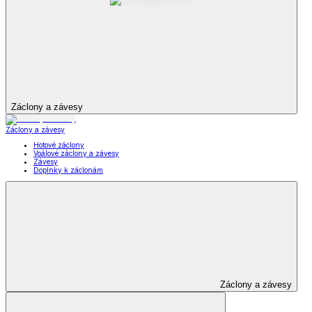
Záclony a závesy
Záclony a závesy
Hotové záclony
Voálové záclony a závesy
Závesy
Doplnky k záclonám
Záclony a závesy