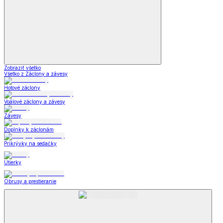
Zobraziť všetko
Všetko z Záclony a závesy
Hotové záclony
Voálové záclony a závesy
Závesy
Doplnky k záclonám
Prikrývky na sedačky
Utierky
Obrusy a prestieranie