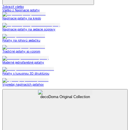
Zobraziť všetko
Všetko z Napínacie poťahy
Napínacie poťahy na kreslo
Napínacie poťahy na sedacie súpravy
Poťahy na rohovú sedačku
Tradičné poťahy so vzorom
Moderné jednofarebné poťahy
Poťahy s luxusnou 3D štruktúrou
Výpredaj napínacích poťahov
decoDoma Original Collection