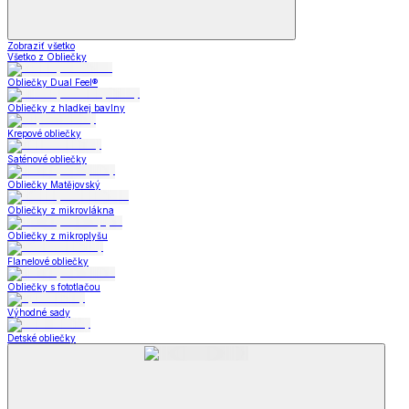
Zobraziť všetko
Všetko z Obliečky
Obliečky Dual Feel®
Obliečky z hladkej bavlny
Krepové obliečky
Saténové obliečky
Obliečky Matějovský
Obliečky z mikrovlákna
Obliečky z mikroplyšu
Flanelové obliečky
Obliečky s fototlačou
Výhodné sady
Detské obliečky