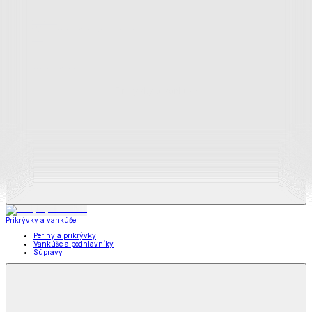
Zobraziť všetko
Všetko z Matrace a matracové chrániče
Matrace
Chrániče na matrace
Prikrývky a vankúše
Prikrývky a vankúše
Periny a prikrývky
Vankúše a podhlavníky
Súpravy