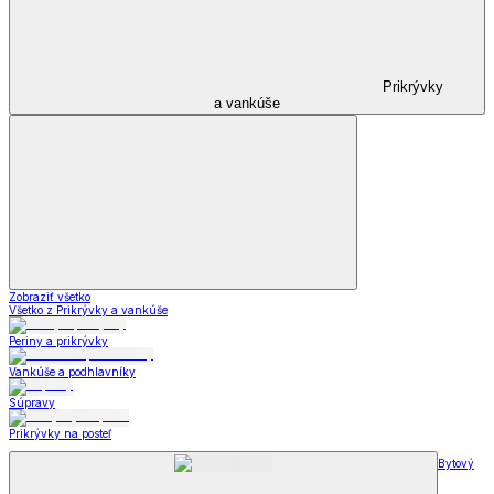
Prikrývky
a vankúše
Zobraziť všetko
Všetko z Prikrývky a vankúše
Periny a prikrývky
Vankúše a podhlavníky
Súpravy
Prikrývky na posteľ
Bytový