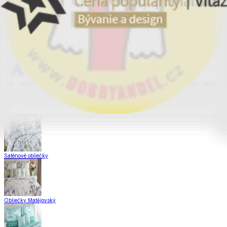
Obliečky Dual Feel®
Obliečky z hladkej bavlny
Krepové obliečky
Saténové obliečky
Obliečky Matějovský