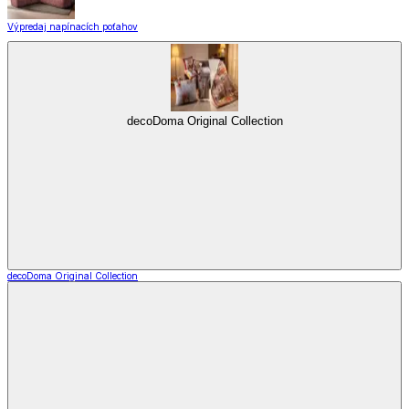
Výpredaj napínacích poťahov
decoDoma Original Collection
decoDoma Original Collection