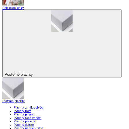
Detské obliečky
Posteľné plachty
Posteľné plachty
Plachty z mikroplyšu
Plachty froté
Plachty jersey
Plachty s elastanom
Plachty plátené
Plachty detské
Plachty nepriepustné