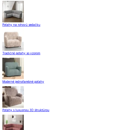
Poťahy na rohovú sedačku
Tradičné poťahy so vzorom
Moderné jednofarebné poťahy
Poťahy s luxusnou 3D štruktúrou