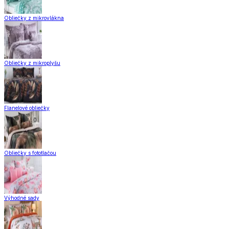
Obliečky z mikrovlákna
Obliečky z mikroplyšu
Flanelové obliečky
Obliečky s fototlačou
Výhodné sady