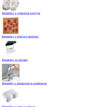
Bestsellery z vybavenia kuchyne
Bestsellery z bytových doplnkov
Bestsellery zo záhrady
Bestsellery z domácnosti a upratovania
Bestsellery z krásy a zdravia