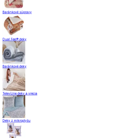
Baránkové súpravy
Dual Feel® deky
Baránkové deky
Televízne deky a vrecia
Deky z mikroplyšu