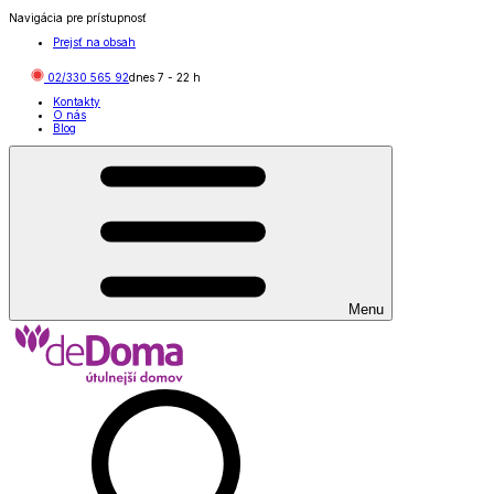
Navigácia pre prístupnosť
Prejsť na obsah
02/330 565 92
dnes
7
-
22
h
Kontakty
O nás
Blog
Menu