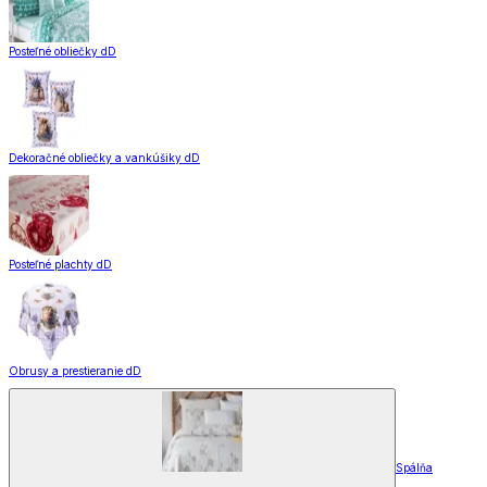
Posteľné obliečky dD
Dekoračné obliečky a vankúšiky dD
Posteľné plachty dD
Obrusy a prestieranie dD
Spálňa