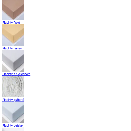
Plachty froté
Plachty jersey
Plachty s elastanom
Plachty plátené
Plachty detské