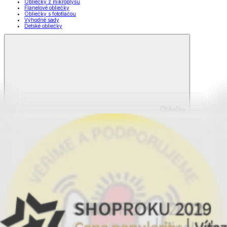
Obliečky z mikroplyšu
Flanelové obliečky
Obliečky s fototlačou
Výhodné sady
Detské obliečky
Obliečky
Zobraziť všetko
Všetko z Obliečky