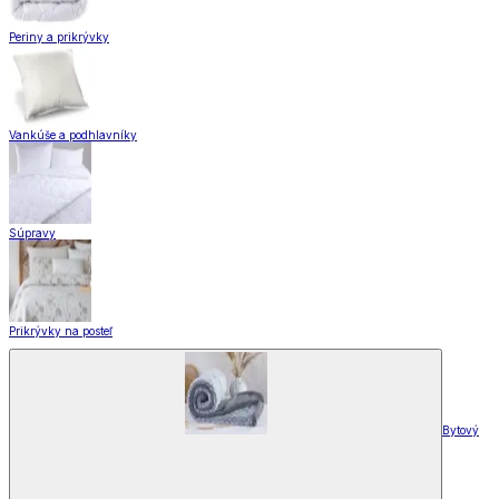
Periny a prikrývky
Vankúše a podhlavníky
Súpravy
Prikrývky na posteľ
Bytový