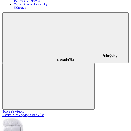
Periny a prikrývky
Vankúše a podhlavníky
Súpravy
Prikrývky
a vankúše
Zobraziť všetko
Všetko z Prikrývky a vankúše