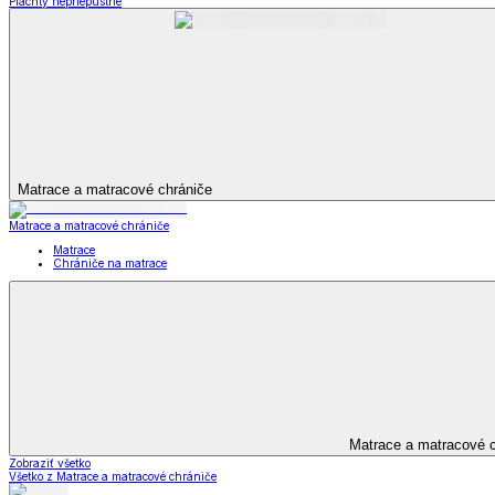
Dekoračné vankúšiky a obliečky
Záclony a závesy
Záclony a závesy
Hotové záclony
Voálové záclony a závesy
Závesy
Doplnky k záclonám