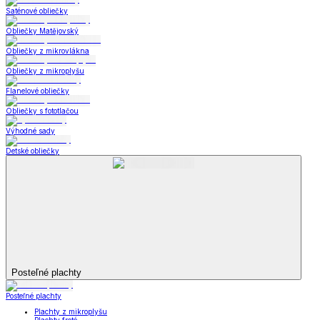
Bytový textil
Bytový textil
Zobraziť všetko
Všetko z Bytový textil
Deky a súpravy