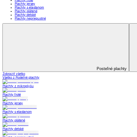
Deky a súpravy
Dual Feel® súpravy
Baránkové súpravy
Dual Feel® deky
Baránkové deky
Televízne deky a vrecia
Deky z mikroplyšu
Deky a súpravy
Zobraziť všetko
Všetko z Deky a súpravy
Dual Feel® súpravy
Baránkové súpravy
Dual Feel® deky
Baránkové deky
Televízne deky a vrecia
Deky z mikroplyšu