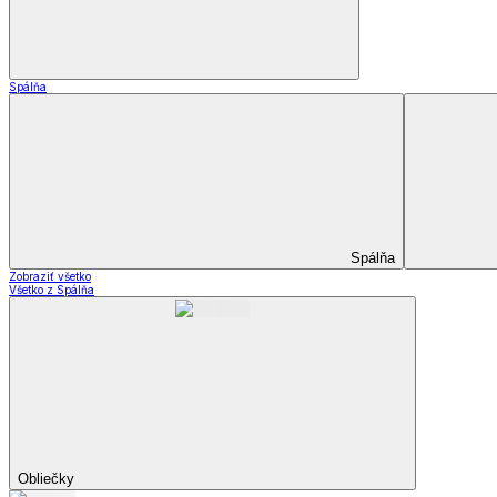
Matrace a matracové c
Zobraziť všetko
Všetko z Matrace a matracové chrániče
Matrace
Chrániče na matrace
Prikrývky a vankúše
Prikrývky a vankúše
Periny a prikrývky