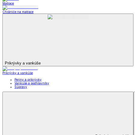
Záclony a závesy
Zobraziť všetko
Všetko z Záclony a závesy
Hotové záclony
Voálové záclony a závesy
Závesy
Doplnky k záclonám
Prikrývky na sedačky
Utierky
Obrusy a prestieranie
Uteráky a osušky