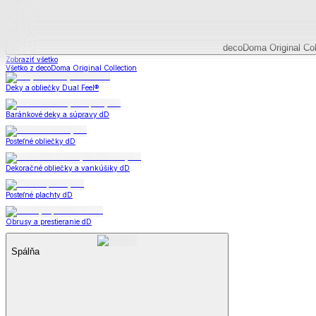
Plachty z mikroplyšu
Plachty froté
Plachty jersey
Plachty s elastanom
Plachty plátené
Plachty detské
Plachty nepriepustné
Matrace a matracové chrániče
Matrace a matracové chrániče
Matrace
Chrániče na matrace