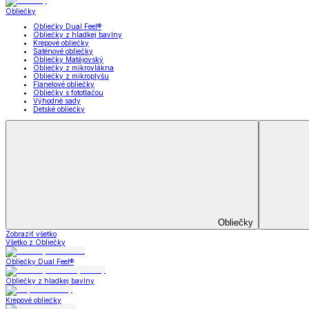
Vankúše a podhlavníky
Súpravy
Prikrývky a vankúše
Zobraziť všetko
Všetko z Prikrývky a vankúše
Periny a prikrývky
Vankúše a podhlavníky
Súpravy
Prikrývky na posteľ
Bytový text