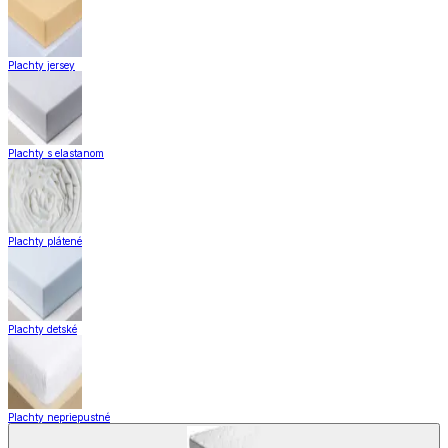
Plachty jersey
Plachty s elastanom
Plachty plátené
Plachty detské
Plachty nepriepustné