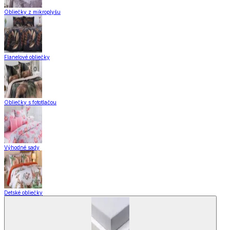
Obliečky z mikroplyšu
Flanelové obliečky
Obliečky s fototlačou
Výhodné sady
Detské obliečky