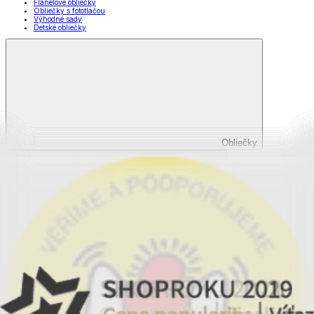
Flanelové obliečky
Obliečky s fototlačou
Výhodné sady
Detské obliečky
Obliečky
Zobraziť všetko
Všetko z Obliečky