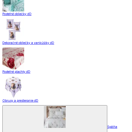
Posteľné obliečky dD
Dekoračné obliečky a vankúšiky dD
Posteľné plachty dD
Obrusy a prestieranie dD
Spálňa