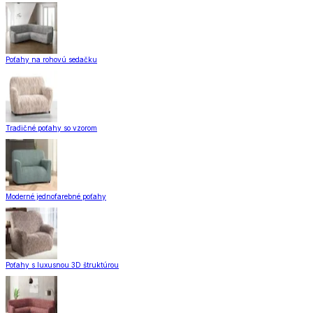
Poťahy na rohovú sedačku
Tradičné poťahy so vzorom
Moderné jednofarebné poťahy
Poťahy s luxusnou 3D štruktúrou