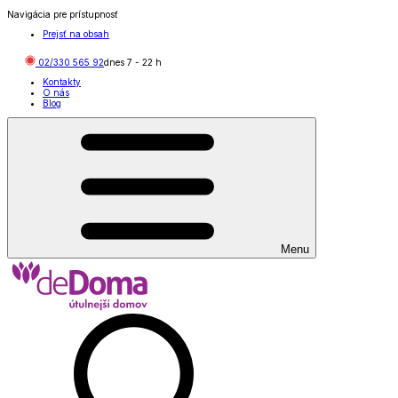
Navigácia pre prístupnosť
Prejsť na obsah
02/330 565 92
dnes
7
-
22
h
Kontakty
O nás
Blog
Menu