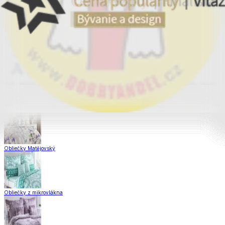
Obliečky Dual Feel®
Obliečky z hladkej bavlny
Saténové obliečky
Obliečky Matějovský
Obliečky z mikrovlákna