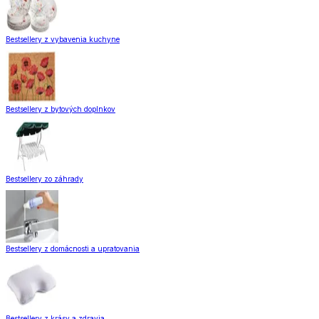
Bestsellery z vybavenia kuchyne
Bestsellery z bytových doplnkov
Bestsellery zo záhrady
Bestsellery z domácnosti a upratovania
Bestsellery z krásy a zdravia