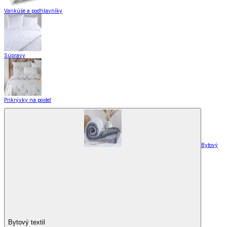
Vankúše a podhlavníky
Súpravy
Prikrývky na posteľ
Bytový
Bytový textil