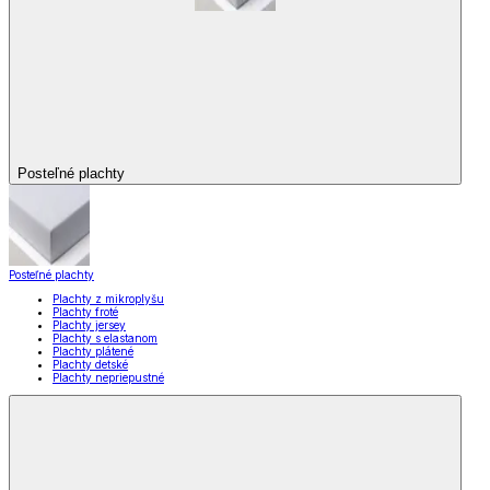
Posteľné plachty
Posteľné plachty
Plachty z mikroplyšu
Plachty froté
Plachty jersey
Plachty s elastanom
Plachty plátené
Plachty detské
Plachty nepriepustné