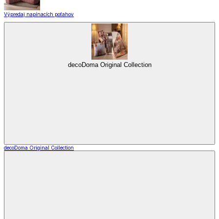
Výpredaj napínacích poťahov
decoDoma Original Collection
decoDoma Original Collection