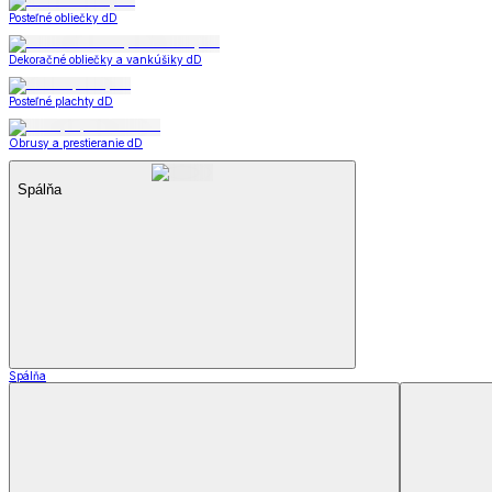
Dekoračné vankúšiky a obliečky
Záclony a závesy
Záclony a závesy
Hotové záclony
Voálové záclony a závesy
Závesy
Doplnky k záclonám