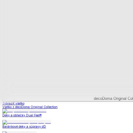
Deky a súpravy
Dual Feel® súpravy
Baránkové súpravy
Dual Feel® deky
Baránkové deky
Televízne deky a vrecia
Deky z mikroplyšu
Deky a súpravy
Zobraziť všetko
Všetko z Deky a súpravy
Dual Feel® súpravy
Baránkové súpravy
Dual Feel® deky
Baránkové deky
Televízne deky a vrecia
Deky z mikroplyšu