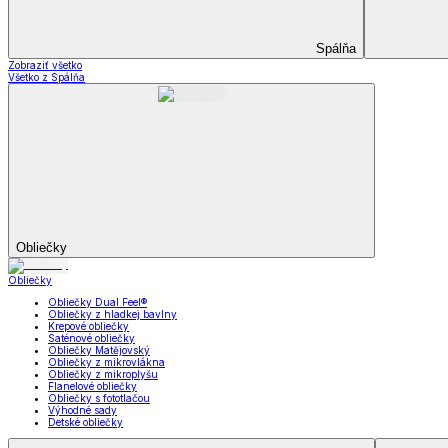
Záclony a závesy
Zobraziť všetko
Všetko z Záclony a závesy
Hotové záclony
Voálové záclony a závesy
Závesy
Doplnky k záclonám
Prikrývky na sedačky
Utierky
Obrusy a prestieranie
Uteráky a osušky