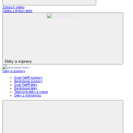
Zobraziť všetko
Všetko z Bytový textil
Deky a súpravy
Deky a súpravy
Dual Feel® súpravy
Baránkové súpravy
Dual Feel® deky
Baránkové deky
Televízne deky a vrecia
Deky z mikroplyšu