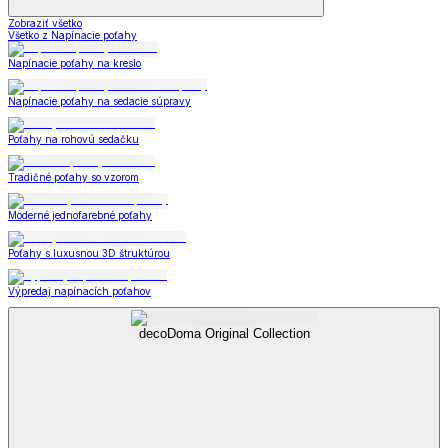
Zobraziť všetko
Všetko z Napínacie poťahy
Napínacie poťahy na kreslo
Napínacie poťahy na sedacie súpravy
Poťahy na rohovú sedačku
Tradičné poťahy so vzorom
Moderné jednofarebné poťahy
Poťahy s luxusnou 3D štruktúrou
Výpredaj napínacích poťahov
decoDoma Original Collection