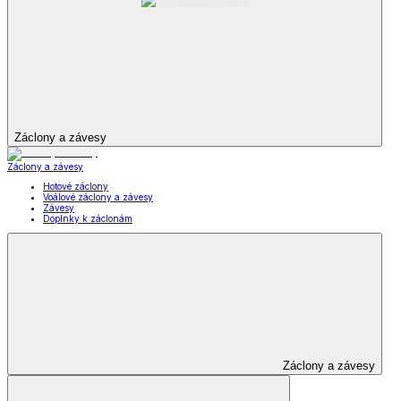
Záclony a závesy
Záclony a závesy
Hotové záclony
Voálové záclony a závesy
Závesy
Doplnky k záclonám
Záclony a závesy