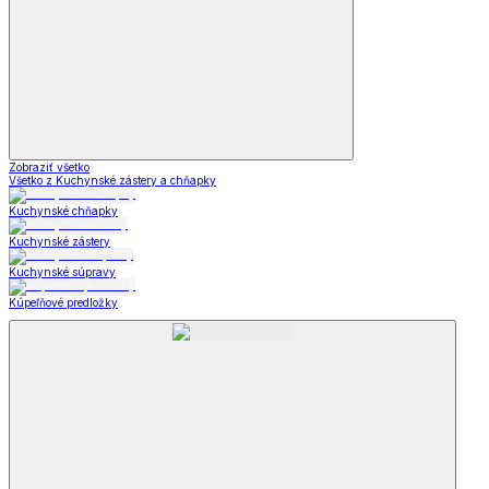
Zobraziť všetko
Všetko z Kuchynské zástery a chňapky
Kuchynské chňapky
Kuchynské zástery
Kuchynské súpravy
Kúpeľňové predložky