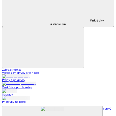
Prikrývky
a vankúše
Zobraziť všetko
Všetko z Prikrývky a vankúše
Periny a prikrývky
Vankúše a podhlavníky
Súpravy
Prikrývky na posteľ
Bytový