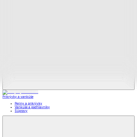
Zobraziť všetko
Všetko z Matrace a matracové chrániče
Matrace
Chrániče na matrace
Prikrývky a vankúše
Prikrývky a vankúše
Periny a prikrývky
Vankúše a podhlavníky
Súpravy