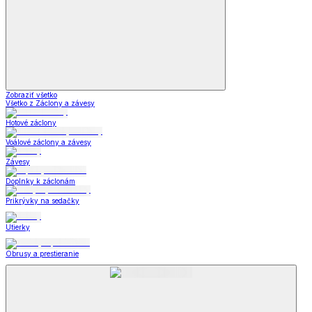
Zobraziť všetko
Všetko z Záclony a závesy
Hotové záclony
Voálové záclony a závesy
Závesy
Doplnky k záclonám
Prikrývky na sedačky
Utierky
Obrusy a prestieranie