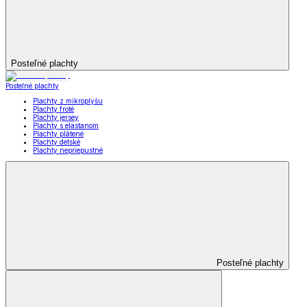
Posteľné plachty
Posteľné plachty
Plachty z mikroplyšu
Plachty froté
Plachty jersey
Plachty s elastanom
Plachty plátené
Plachty detské
Plachty nepriepustné
Posteľné plachty