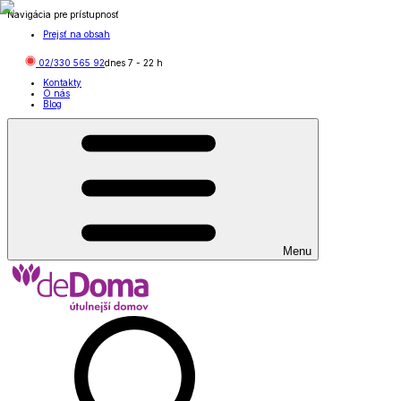
Navigácia pre prístupnosť
Prejsť na obsah
02/330 565 92
dnes
7
-
22
h
Kontakty
O nás
Blog
Menu