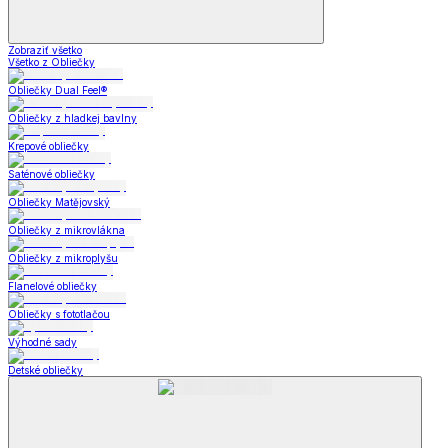
Zobraziť všetko
Všetko z Obliečky
Obliečky Dual Feel®
Obliečky z hladkej bavlny
Krepové obliečky
Saténové obliečky
Obliečky Matějovský
Obliečky z mikrovlákna
Obliečky z mikroplyšu
Flanelové obliečky
Obliečky s fototlačou
Výhodné sady
Detské obliečky