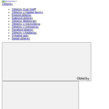
Obliečky
Obliečky Dual Feel®
Obliečky z hladkej bavlny
Krepové obliečky
Saténové obliečky
Obliečky Matějovský
Obliečky z mikrovlákna
Obliečky z mikroplyšu
Flanelové obliečky
Obliečky s fototlačou
Výhodné sady
Detské obliečky
Obliečky