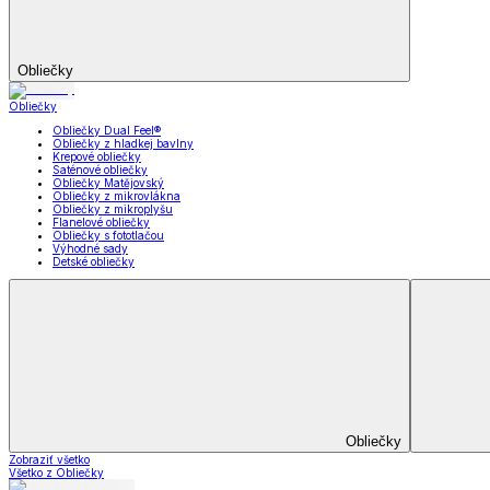
Záclony a závesy
Zobraziť všetko
Všetko z Záclony a závesy
Hotové záclony
Voálové záclony a závesy
Závesy
Doplnky k záclonám
Prikrývky na sedačky
Utierky
Obrusy a prestieranie
Uteráky a osušky