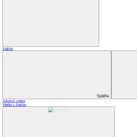
Dekoračné vankúšiky a obliečky
Záclony a závesy
Záclony a závesy
Hotové záclony
Voálové záclony a závesy
Závesy
Doplnky k záclonám