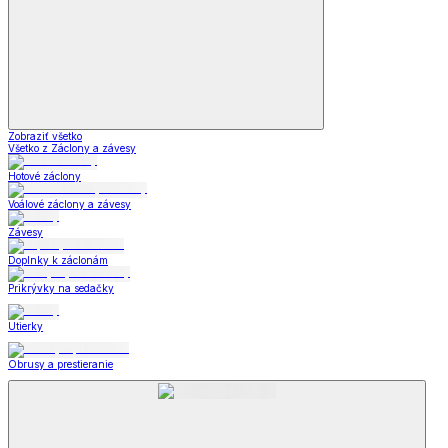
Zobraziť všetko
Všetko z Záclony a závesy
Hotové záclony
Voálové záclony a závesy
Závesy
Doplnky k záclonám
Prikrývky na sedačky
Utierky
Obrusy a prestieranie