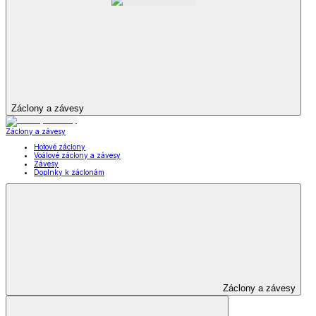
Záclony a závesy
Záclony a závesy
Hotové záclony
Voálové záclony a závesy
Závesy
Doplnky k záclonám
Záclony a závesy