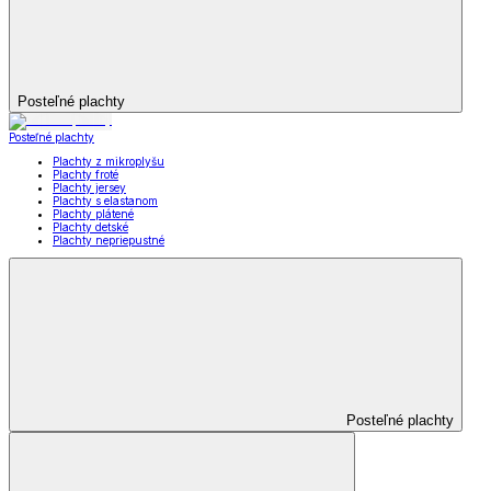
Posteľné plachty
Posteľné plachty
Plachty z mikroplyšu
Plachty froté
Plachty jersey
Plachty s elastanom
Plachty plátené
Plachty detské
Plachty nepriepustné
Posteľné plachty