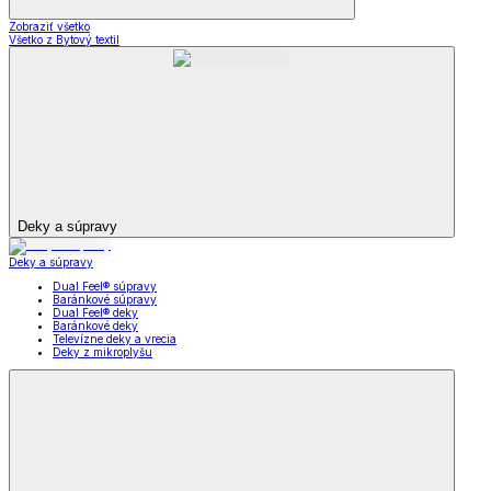
Zobraziť všetko
Všetko z Bytový textil
Deky a súpravy
Deky a súpravy
Dual Feel® súpravy
Baránkové súpravy
Dual Feel® deky
Baránkové deky
Televízne deky a vrecia
Deky z mikroplyšu