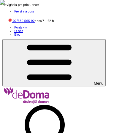
Navigácia pre prístupnosť
Prejsť na obsah
02/330 565 92
dnes
7
-
22
h
Kontakty
O nás
Blog
Menu