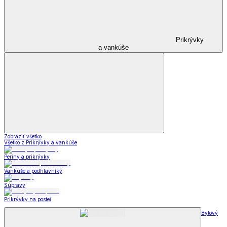
Prikrývky
a vankúše
Zobraziť všetko
Všetko z Prikrývky a vankúše
Periny a prikrývky
Vankúše a podhlavníky
Súpravy
Prikrývky na posteľ
Bytový