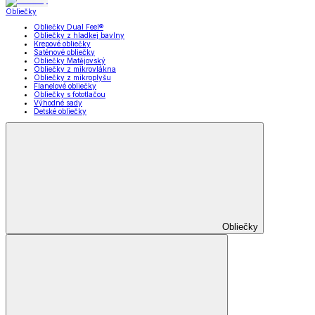
Obliečky
Obliečky Dual Feel®
Obliečky z hladkej bavlny
Krepové obliečky
Saténové obliečky
Obliečky Matějovský
Obliečky z mikrovlákna
Obliečky z mikroplyšu
Flanelové obliečky
Obliečky s fototlačou
Výhodné sady
Detské obliečky
Obliečky