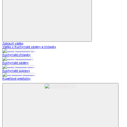
Zobraziť všetko
Všetko z Kuchynské zástery a chňapky
Kuchynské chňapky
Kuchynské zástery
Kuchynské súpravy
Kúpeľňové predložky