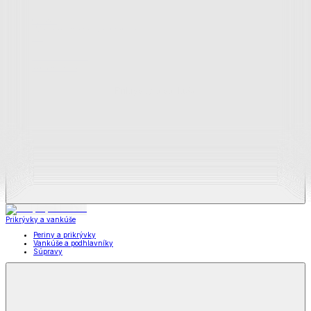
Zobraziť všetko
Všetko z Matrace a matracové chrániče
Matrace
Chrániče na matrace
Prikrývky a vankúše
Prikrývky a vankúše
Periny a prikrývky
Vankúše a podhlavníky
Súpravy