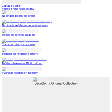
Zobraziť všetko
Všetko z Napínacie poťahy
Napínacie poťahy na kreslo
Napínacie poťahy na sedacie súpravy
Poťahy na rohovú sedačku
Tradičné poťahy so vzorom
Moderné jednofarebné poťahy
Poťahy s luxusnou 3D štruktúrou
Výpredaj napínacích poťahov
decoDoma Original Collection