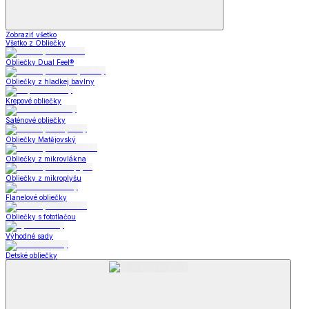
Zobraziť všetko
Všetko z Obliečky
Obliečky Dual Feel®
Obliečky z hladkej bavlny
Krepové obliečky
Saténové obliečky
Obliečky Matějovský
Obliečky z mikrovlákna
Obliečky z mikroplyšu
Flanelové obliečky
Obliečky s fototlačou
Výhodné sady
Detské obliečky