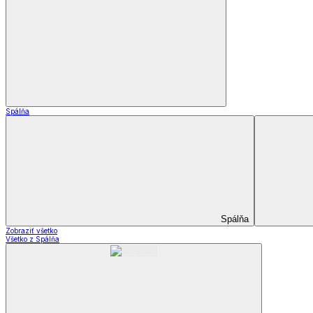
Dekoračné vankúšiky a obliečky
Záclony a závesy
Záclony a závesy
Hotové záclony
Voálové záclony a závesy
Závesy
Doplnky k záclonám