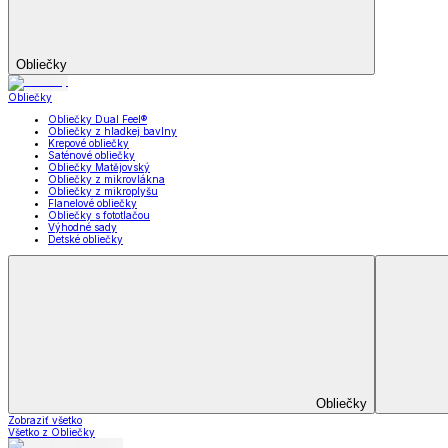
Záclony a závesy
Zobraziť všetko
Všetko z Záclony a závesy
Hotové záclony
Voálové záclony a závesy
Závesy
Doplnky k záclonám
Prikrývky na sedačky
Utierky
Obrusy a prestieranie
Uteráky a osušky