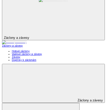
Záclony a závesy
Záclony a závesy
Hotové záclony
Voálové záclony a závesy
Závesy
Doplnky k záclonám
Záclony a závesy