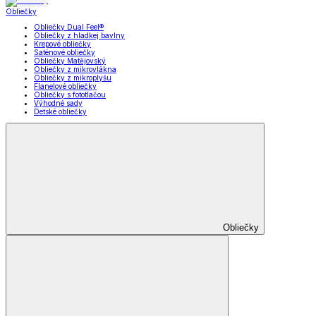
Obliečky
Obliečky Dual Feel®
Obliečky z hladkej bavlny
Krepové obliečky
Saténové obliečky
Obliečky Matějovský
Obliečky z mikrovlákna
Obliečky z mikroplyšu
Flanelové obliečky
Obliečky s fototlačou
Výhodné sady
Detské obliečky
Obliečky