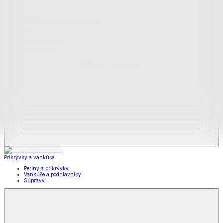
Zobraziť všetko
Všetko z Matrace a matracové chrániče
Matrace
Chrániče na matrace
Prikrývky a vankúše
Prikrývky a vankúše
Periny a prikrývky
Vankúše a podhlavníky
Súpravy