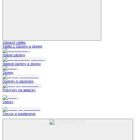
Zobraziť všetko
Všetko z Záclony a závesy
Hotové záclony
Voálové záclony a závesy
Závesy
Doplnky k záclonám
Prikrývky na sedačky
Utierky
Obrusy a prestieranie