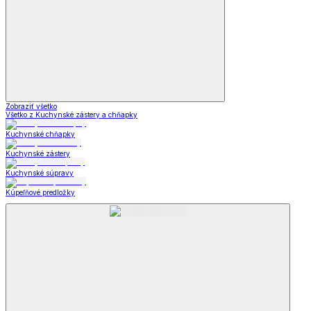
Zobraziť všetko
Všetko z Kuchynské zástery a chňapky
Kuchynské chňapky
Kuchynské zástery
Kuchynské súpravy
Kúpeľňové predložky