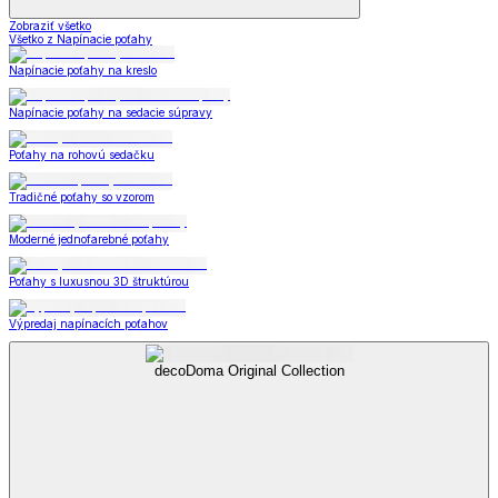
Zobraziť všetko
Všetko z Napínacie poťahy
Napínacie poťahy na kreslo
Napínacie poťahy na sedacie súpravy
Poťahy na rohovú sedačku
Tradičné poťahy so vzorom
Moderné jednofarebné poťahy
Poťahy s luxusnou 3D štruktúrou
Výpredaj napínacích poťahov
decoDoma Original Collection