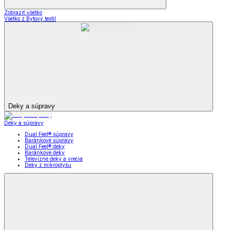
Zobraziť všetko
Všetko z Bytový textil
Deky a súpravy
Deky a súpravy
Dual Feel® súpravy
Baránkové súpravy
Dual Feel® deky
Baránkové deky
Televízne deky a vrecia
Deky z mikroplyšu