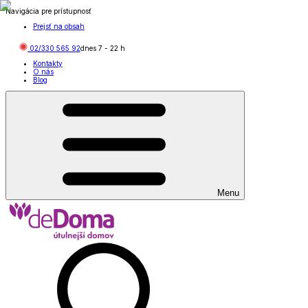
Navigácia pre prístupnosť
Prejsť na obsah
02/330 565 92
dnes
7
-
22
h
Kontakty
O nás
Blog
Menu