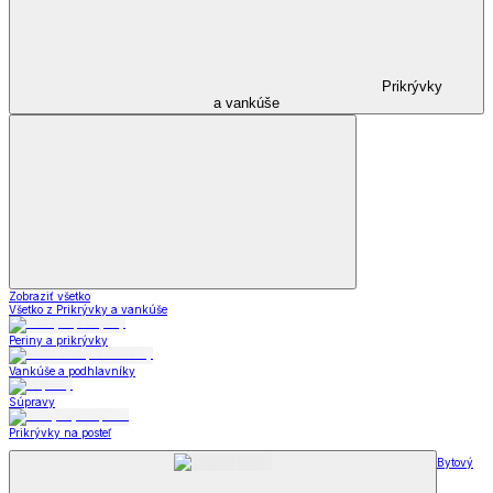
Prikrývky
a vankúše
Zobraziť všetko
Všetko z Prikrývky a vankúše
Periny a prikrývky
Vankúše a podhlavníky
Súpravy
Prikrývky na posteľ
Bytový