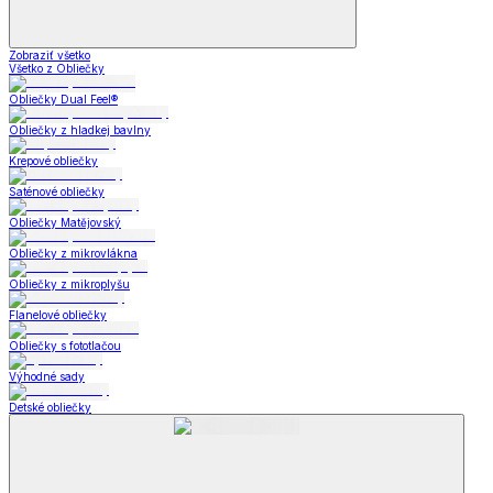
Zobraziť všetko
Všetko z Obliečky
Obliečky Dual Feel®
Obliečky z hladkej bavlny
Krepové obliečky
Saténové obliečky
Obliečky Matějovský
Obliečky z mikrovlákna
Obliečky z mikroplyšu
Flanelové obliečky
Obliečky s fototlačou
Výhodné sady
Detské obliečky