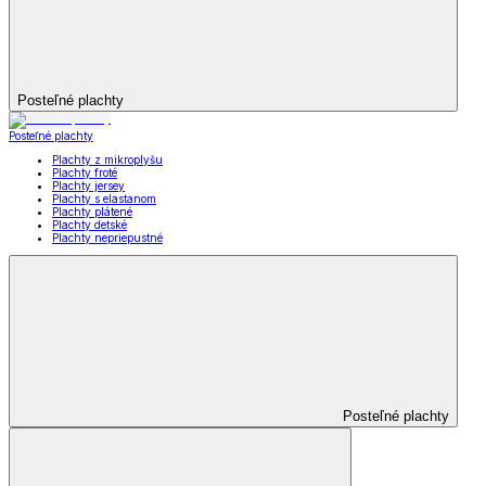
Posteľné plachty
Posteľné plachty
Plachty z mikroplyšu
Plachty froté
Plachty jersey
Plachty s elastanom
Plachty plátené
Plachty detské
Plachty nepriepustné
Posteľné plachty