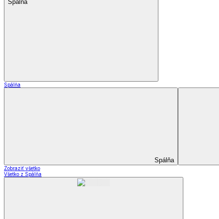
Dekoračné vankúšiky a obliečky
Záclony a závesy
Záclony a závesy
Hotové záclony
Voálové záclony a závesy
Závesy
Doplnky k záclonám