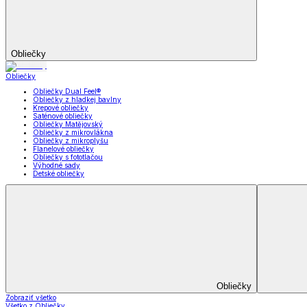
Záclony a závesy
Zobraziť všetko
Všetko z Záclony a závesy
Hotové záclony
Voálové záclony a závesy
Závesy
Doplnky k záclonám
Prikrývky na sedačky
Utierky
Obrusy a prestieranie
Uteráky a osušky