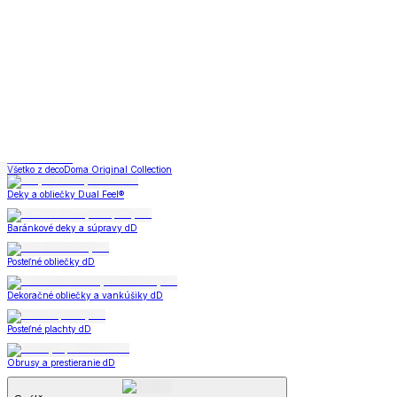
Deky a súpravy
Dual Feel® súpravy
Baránkové súpravy
Dual Feel® deky
Baránkové deky
Televízne deky a vrecia
Deky z mikroplyšu
Deky a súpravy
Zobraziť všetko
Všetko z Deky a súpravy
Dual Feel® súpravy
Baránkové súpravy
Dual Feel® deky
Baránkové deky
Televízne deky a vrecia
Deky z mikroplyšu