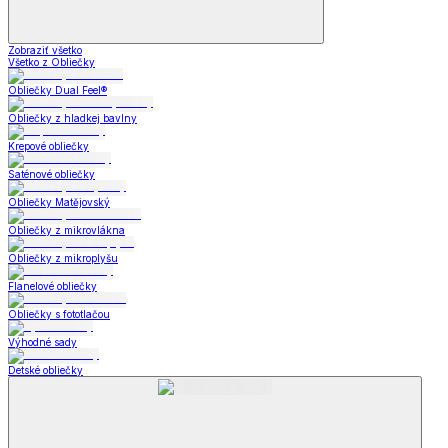
Zobraziť všetko
Všetko z Obliečky
Obliečky Dual Feel®
Obliečky z hladkej bavlny
Krepové obliečky
Saténové obliečky
Obliečky Matějovský
Obliečky z mikrovlákna
Obliečky z mikroplyšu
Flanelové obliečky
Obliečky s fototlačou
Výhodné sady
Detské obliečky