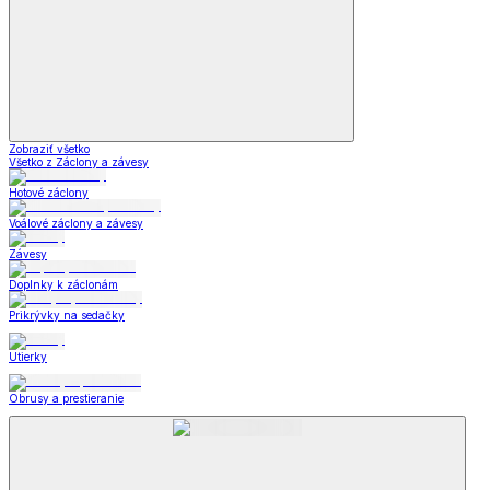
Zobraziť všetko
Všetko z Záclony a závesy
Hotové záclony
Voálové záclony a závesy
Závesy
Doplnky k záclonám
Prikrývky na sedačky
Utierky
Obrusy a prestieranie