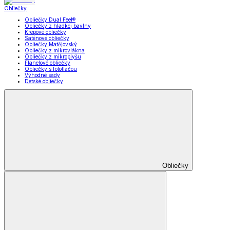
Obliečky
Obliečky Dual Feel®
Obliečky z hladkej bavlny
Krepové obliečky
Saténové obliečky
Obliečky Matějovský
Obliečky z mikrovlákna
Obliečky z mikroplyšu
Flanelové obliečky
Obliečky s fototlačou
Výhodné sady
Detské obliečky
Obliečky