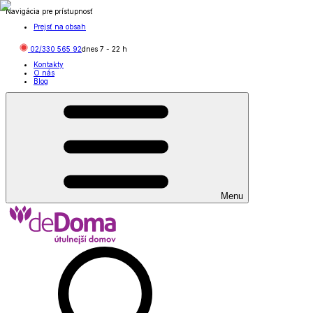
Navigácia pre prístupnosť
Prejsť na obsah
02/330 565 92
dnes
7
-
22
h
Kontakty
O nás
Blog
Menu