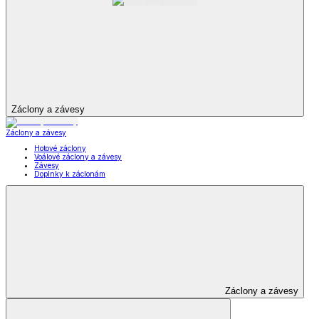
Záclony a závesy
Záclony a závesy
Hotové záclony
Voálové záclony a závesy
Závesy
Doplnky k záclonám
Záclony a závesy