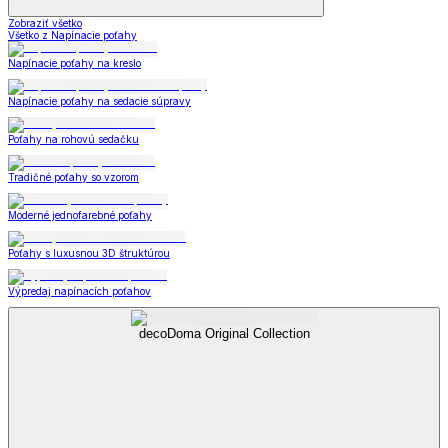
Zobraziť všetko
Všetko z Napínacie poťahy
Napínacie poťahy na kreslo
Napínacie poťahy na sedacie súpravy
Poťahy na rohovú sedačku
Tradičné poťahy so vzorom
Moderné jednofarebné poťahy
Poťahy s luxusnou 3D štruktúrou
Výpredaj napínacích poťahov
decoDoma Original Collection