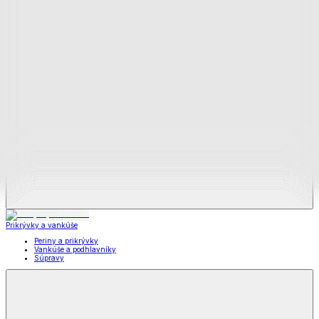
Zobraziť všetko
Všetko z Matrace a matracové chrániče
Matrace
Chrániče na matrace
Prikrývky a vankúše
Prikrývky a vankúše
Periny a prikrývky
Vankúše a podhlavníky
Súpravy