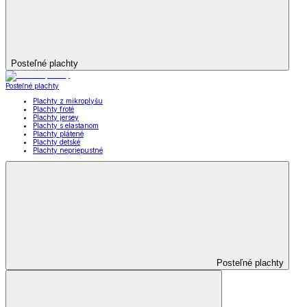
Posteľné plachty
Posteľné plachty
Plachty z mikroplyšu
Plachty froté
Plachty jersey
Plachty s elastanom
Plachty plátené
Plachty detské
Plachty nepriepustné
Posteľné plachty