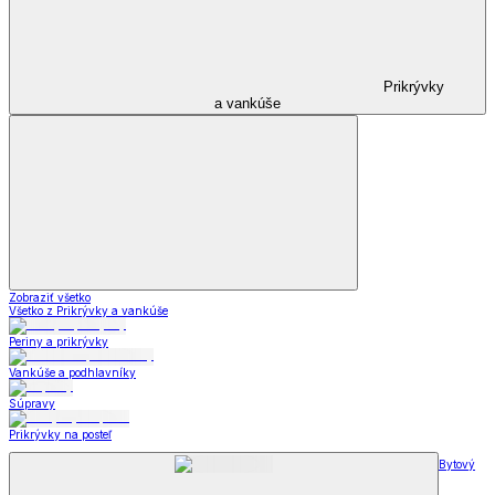
Prikrývky
a vankúše
Zobraziť všetko
Všetko z Prikrývky a vankúše
Periny a prikrývky
Vankúše a podhlavníky
Súpravy
Prikrývky na posteľ
Bytový