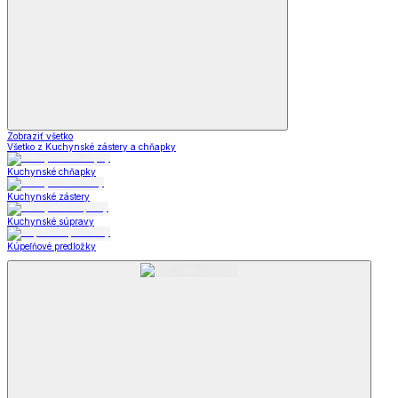
Zobraziť všetko
Všetko z Kuchynské zástery a chňapky
Kuchynské chňapky
Kuchynské zástery
Kuchynské súpravy
Kúpeľňové predložky