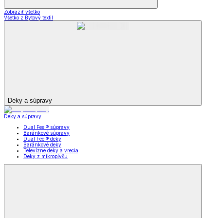
Zobraziť všetko
Všetko z Bytový textil
Deky a súpravy
Deky a súpravy
Dual Feel® súpravy
Baránkové súpravy
Dual Feel® deky
Baránkové deky
Televízne deky a vrecia
Deky z mikroplyšu