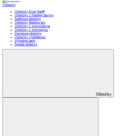
Obliečky
Obliečky Dual Feel®
Obliečky z hladkej bavlny
Saténové obliečky
Obliečky Matějovský
Obliečky z mikrovlákna
Obliečky z mikroplyšu
Flanelové obliečky
Obliečky s fototlačou
Výhodné sady
Detské obliečky
Obliečky