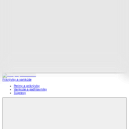
Všetko z Matrace a matracové chrániče
Matrace
Chrániče na matrace
Prikrývky a vankúše
Prikrývky a vankúše
Periny a prikrývky
Vankúše a podhlavníky
Súpravy