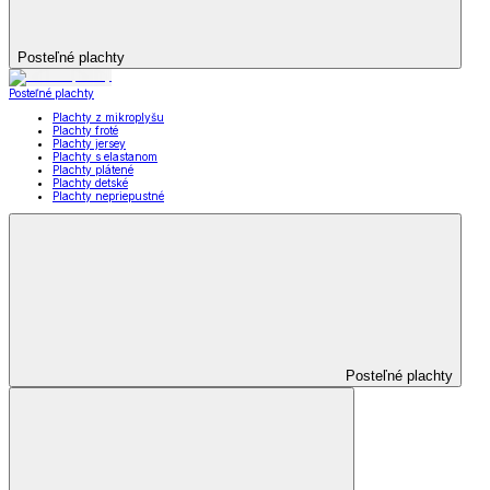
Posteľné plachty
Posteľné plachty
Plachty z mikroplyšu
Plachty froté
Plachty jersey
Plachty s elastanom
Plachty plátené
Plachty detské
Plachty nepriepustné
Posteľné plachty