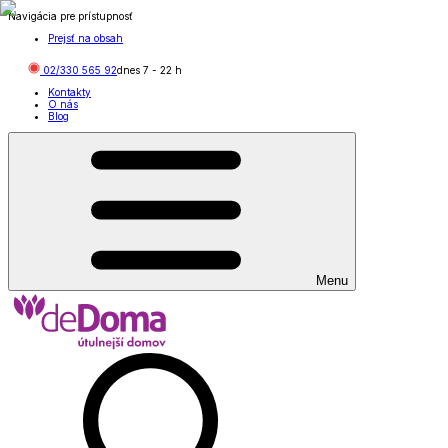
Navigácia pre prístupnosť
Prejsť na obsah
02/330 565 92
dnes
7
-
22
h
Kontakty
O nás
Blog
Menu