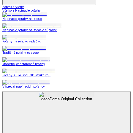
Zobraziť všetko
Všetko z Napínacie poťahy
Napínacie poťahy na kreslo
Napínacie poťahy na sedacie súpravy
Poťahy na rohovú sedačku
Tradičné poťahy so vzorom
Moderné jednofarebné poťahy
Poťahy s luxusnou 3D štruktúrou
Výpredaj napínacích poťahov
decoDoma Original Collection