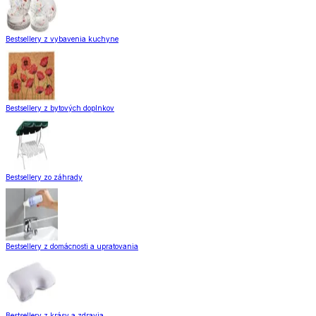
Bestsellery z vybavenia kuchyne
Bestsellery z bytových doplnkov
Bestsellery zo záhrady
Bestsellery z domácnosti a upratovania
Bestsellery z krásy a zdravia