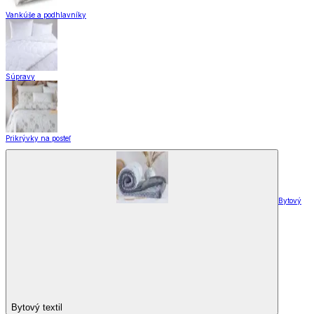
Vankúše a podhlavníky
Súpravy
Prikrývky na posteľ
Bytový
Bytový textil