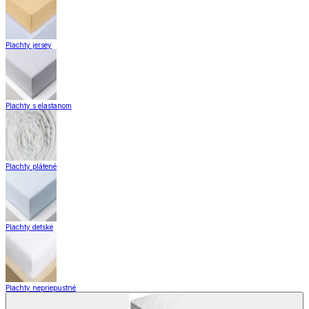
Plachty jersey
Plachty s elastanom
Plachty plátené
Plachty detské
Plachty nepriepustné