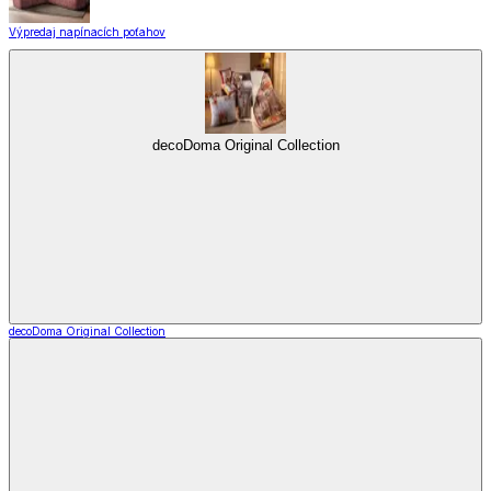
Výpredaj napínacích poťahov
decoDoma Original Collection
decoDoma Original Collection