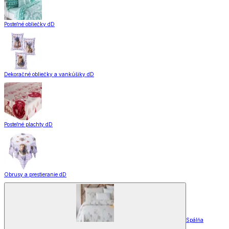
Posteľné obliečky dD
Dekoračné obliečky a vankúšiky dD
Posteľné plachty dD
Obrusy a prestieranie dD
Spálňa