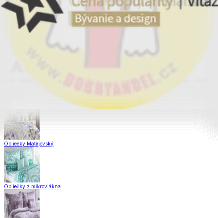
Obliečky Dual Feel®
Obliečky z hladkej bavlny
Saténové obliečky
Obliečky Matějovský
Obliečky z mikrovlákna