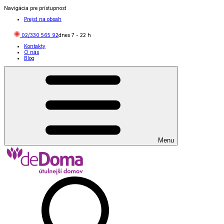
Navigácia pre prístupnosť
Prejsť na obsah
02/330 565 92
dnes
7
-
22
h
Kontakty
O nás
Blog
Menu