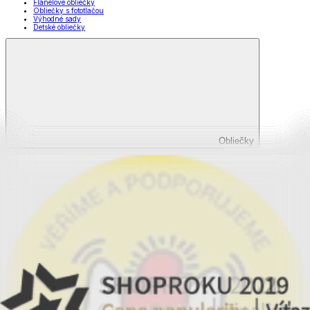
Flanelové obliečky
Obliečky s fototlačou
Výhodné sady
Detské obliečky
Obliečky
Zobraziť všetko
Všetko z Obliečky