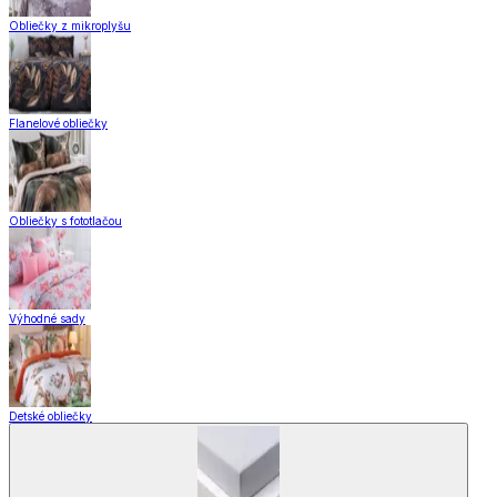
Obliečky z mikroplyšu
Flanelové obliečky
Obliečky s fototlačou
Výhodné sady
Detské obliečky