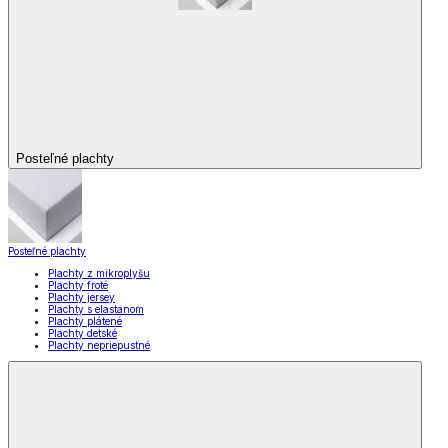
Posteľné plachty
Posteľné plachty
Plachty z mikroplyšu
Plachty froté
Plachty jersey
Plachty s elastanom
Plachty plátené
Plachty detské
Plachty nepriepustné