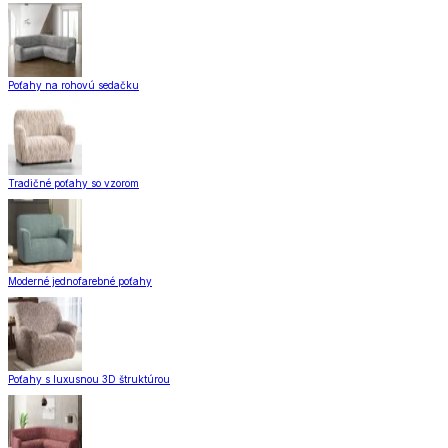
Poťahy na rohovú sedačku
Tradičné poťahy so vzorom
Moderné jednofarebné poťahy
Poťahy s luxusnou 3D štruktúrou