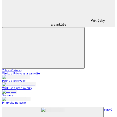
Prikrývky
a vankúše
Zobraziť všetko
Všetko z Prikrývky a vankúše
Periny a prikrývky
Vankúše a podhlavníky
Súpravy
Prikrývky na posteľ
Bytový