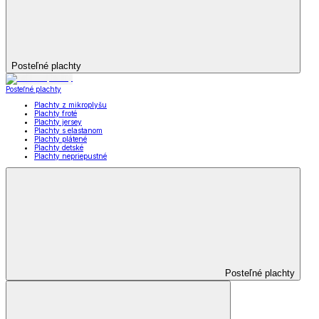
Posteľné plachty
Posteľné plachty
Plachty z mikroplyšu
Plachty froté
Plachty jersey
Plachty s elastanom
Plachty plátené
Plachty detské
Plachty nepriepustné
Posteľné plachty