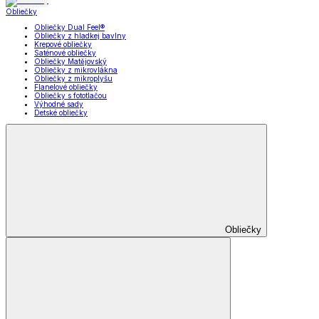
Obliečky
Obliečky Dual Feel®
Obliečky z hladkej bavlny
Krepové obliečky
Saténové obliečky
Obliečky Matějovský
Obliečky z mikrovlákna
Obliečky z mikroplyšu
Flanelové obliečky
Obliečky s fototlačou
Výhodné sady
Detské obliečky
Obliečky