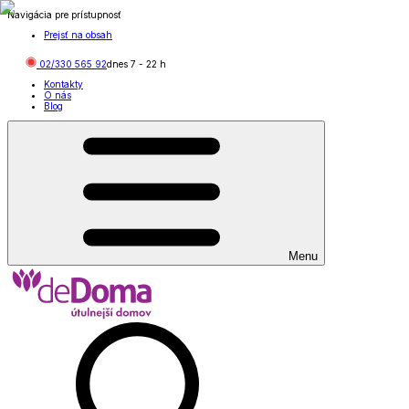
Navigácia pre prístupnosť
Prejsť na obsah
02/330 565 92
dnes
7
-
22
h
Kontakty
O nás
Blog
Menu