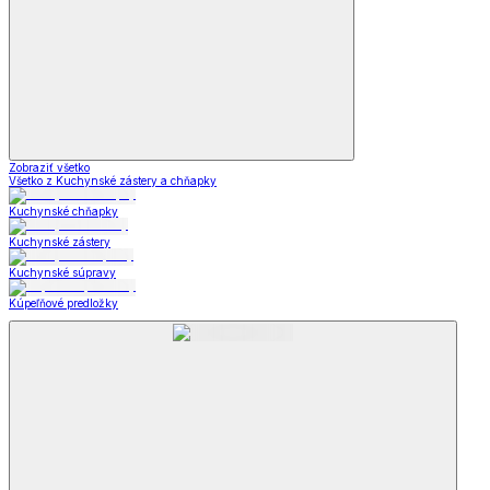
Zobraziť všetko
Všetko z Kuchynské zástery a chňapky
Kuchynské chňapky
Kuchynské zástery
Kuchynské súpravy
Kúpeľňové predložky