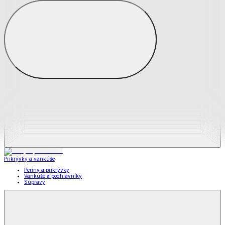
Zobraziť všetko
Všetko z Matrace a matracové chrániče
Matrace
Chrániče na matrace
Prikrývky a vankúše
Prikrývky a vankúše
Periny a prikrývky
Vankúše a podhlavníky
Súpravy