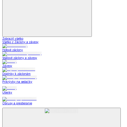
Zobraziť všetko
Všetko z Záclony a závesy
Hotové záclony
Voálové záclony a závesy
Závesy
Doplnky k záclonám
Prikrývky na sedačky
Utierky
Obrusy a prestieranie