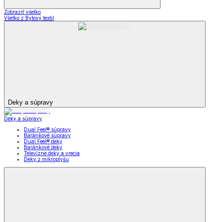
Zobraziť všetko
Všetko z Bytový textil
Deky a súpravy
Deky a súpravy
Dual Feel® súpravy
Baránkové súpravy
Dual Feel® deky
Baránkové deky
Televízne deky a vrecia
Deky z mikroplyšu