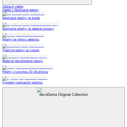
Zobraziť všetko
Všetko z Napínacie poťahy
Napínacie poťahy na kreslo
Napínacie poťahy na sedacie súpravy
Poťahy na rohovú sedačku
Tradičné poťahy so vzorom
Moderné jednofarebné poťahy
Poťahy s luxusnou 3D štruktúrou
Výpredaj napínacích poťahov
decoDoma Original Collection