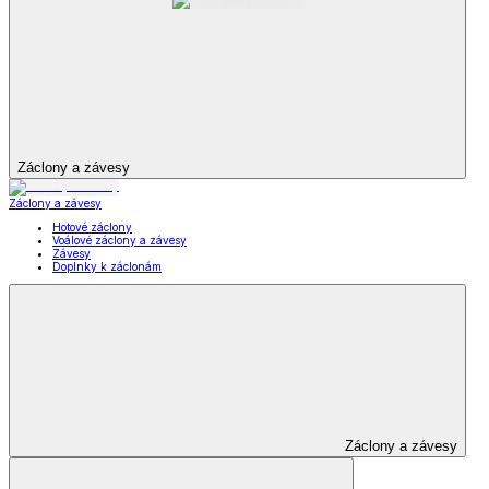
Záclony a závesy
Záclony a závesy
Hotové záclony
Voálové záclony a závesy
Závesy
Doplnky k záclonám
Záclony a závesy