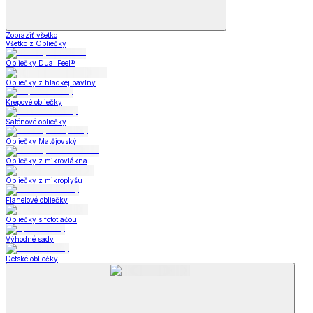
Zobraziť všetko
Všetko z Obliečky
Obliečky Dual Feel®
Obliečky z hladkej bavlny
Krepové obliečky
Saténové obliečky
Obliečky Matějovský
Obliečky z mikrovlákna
Obliečky z mikroplyšu
Flanelové obliečky
Obliečky s fototlačou
Výhodné sady
Detské obliečky