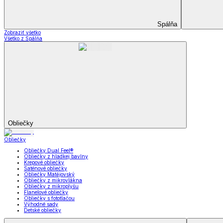
Záclony a závesy
Zobraziť všetko
Všetko z Záclony a závesy
Hotové záclony
Voálové záclony a závesy
Závesy
Doplnky k záclonám
Prikrývky na sedačky
Utierky
Obrusy a prestieranie
Uteráky a osušky