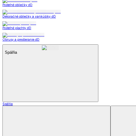
Dekoračné vankúšiky a obliečky
Záclony a závesy
Záclony a závesy
Hotové záclony
Voálové záclony a závesy
Závesy
Doplnky k záclonám