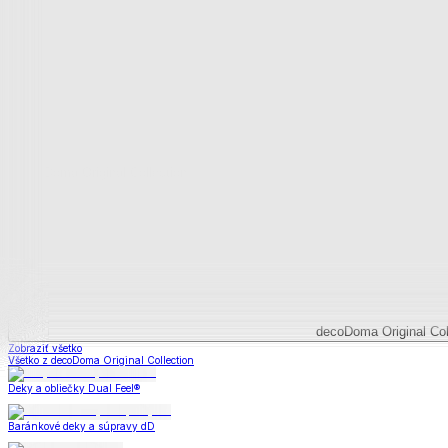
Deky a súpravy
Dual Feel® súpravy
Baránkové súpravy
Dual Feel® deky
Baránkové deky
Televízne deky a vrecia
Deky z mikroplyšu
Deky a súpravy
Zobraziť všetko
Všetko z Deky a súpravy
Dual Feel® súpravy
Baránkové súpravy
Dual Feel® deky
Baránkové deky
Televízne deky a vrecia
Deky z mikroplyšu