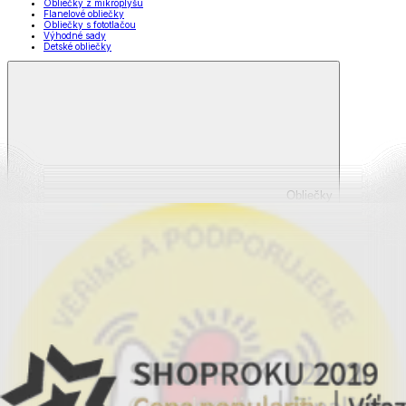
Obliečky z mikroplyšu
Flanelové obliečky
Obliečky s fototlačou
Výhodné sady
Detské obliečky
Obliečky
Zobraziť všetko
Všetko z Obliečky