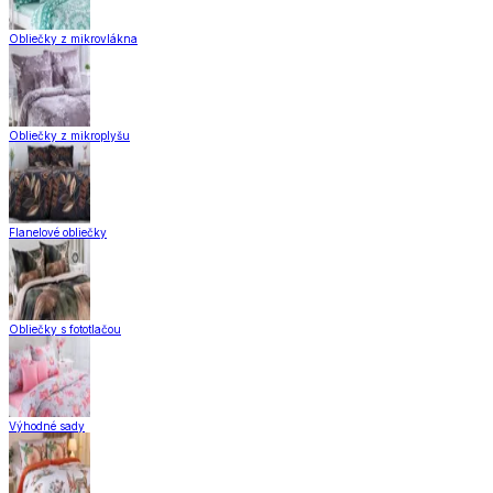
Obliečky z mikrovlákna
Obliečky z mikroplyšu
Flanelové obliečky
Obliečky s fototlačou
Výhodné sady