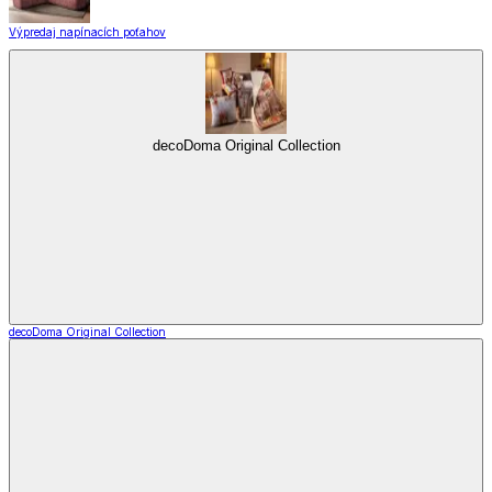
Výpredaj napínacích poťahov
decoDoma Original Collection
decoDoma Original Collection