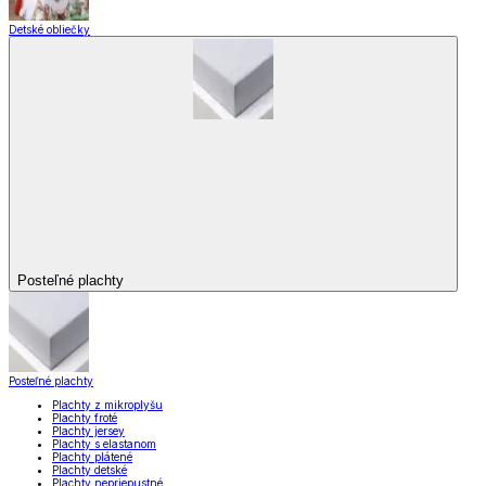
Detské obliečky
Posteľné plachty
Posteľné plachty
Plachty z mikroplyšu
Plachty froté
Plachty jersey
Plachty s elastanom
Plachty plátené
Plachty detské
Plachty nepriepustné