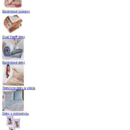
Baránkové súpravy
Dual Feel® deky
Baránkové deky
Televízne deky a vrecia
Deky z mikroplyšu