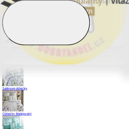
Obliečky Dual Feel®
Obliečky z hladkej bavlny
Krepové obliečky
Saténové obliečky
Obliečky Matějovský