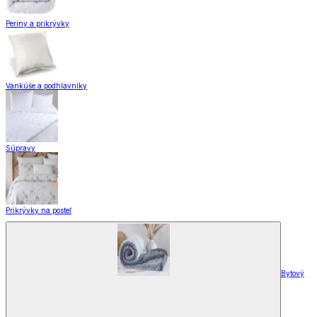
Periny a prikrývky
Vankúše a podhlavníky
Súpravy
Prikrývky na posteľ
Bytový