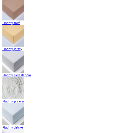
Plachty froté
Plachty jersey
Plachty s elastanom
Plachty plátené
Plachty detské