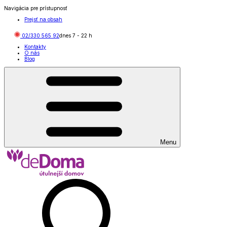
Navigácia pre prístupnosť
Prejsť na obsah
02/330 565 92
dnes
7
-
22
h
Kontakty
O nás
Blog
Menu