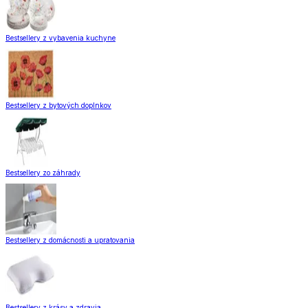
Bestsellery z vybavenia kuchyne
Bestsellery z bytových doplnkov
Bestsellery zo záhrady
Bestsellery z domácnosti a upratovania
Bestsellery z krásy a zdravia