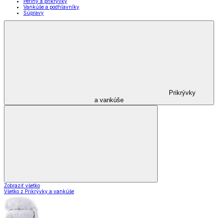
Periny a prikrývky
Vankúše a podhlavníky
Súpravy
Prikrývky
a vankúše
Zobraziť všetko
Všetko z Prikrývky a vankúše