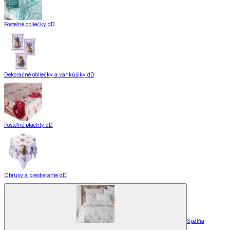
Posteľné obliečky dD
Dekoračné obliečky a vankúšiky dD
Posteľné plachty dD
Obrusy a prestieranie dD
Spálňa