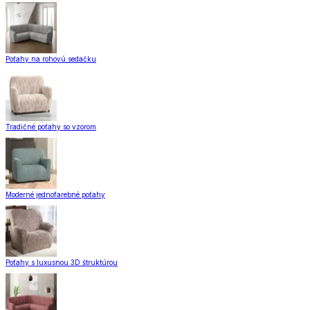
Poťahy na rohovú sedačku
Tradičné poťahy so vzorom
Moderné jednofarebné poťahy
Poťahy s luxusnou 3D štruktúrou