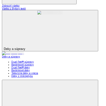
Zobraziť všetko
Všetko z Bytový textil
Deky a súpravy
Deky a súpravy
Dual Feel® súpravy
Baránkové súpravy
Dual Feel® deky
Baránkové deky
Televízne deky a vrecia
Deky z mikroplyšu