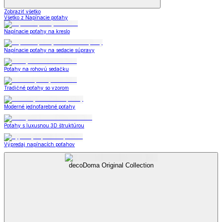
Zobraziť všetko
Všetko z Napínacie poťahy
Napínacie poťahy na kreslo
Napínacie poťahy na sedacie súpravy
Poťahy na rohovú sedačku
Tradičné poťahy so vzorom
Moderné jednofarebné poťahy
Poťahy s luxusnou 3D štruktúrou
Výpredaj napínacích poťahov
decoDoma Original Collection