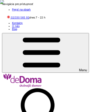
Navigácia pre prístupnosť
Prejsť na obsah
02/330 565 92
dnes
7
-
22
h
Kontakty
O nás
Blog
Menu