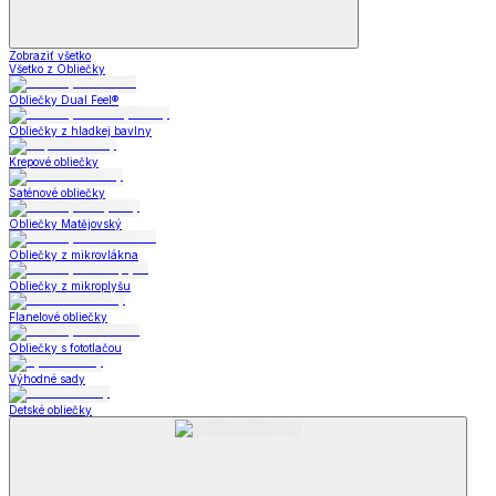
Zobraziť všetko
Všetko z Obliečky
Obliečky Dual Feel®
Obliečky z hladkej bavlny
Krepové obliečky
Saténové obliečky
Obliečky Matějovský
Obliečky z mikrovlákna
Obliečky z mikroplyšu
Flanelové obliečky
Obliečky s fototlačou
Výhodné sady
Detské obliečky