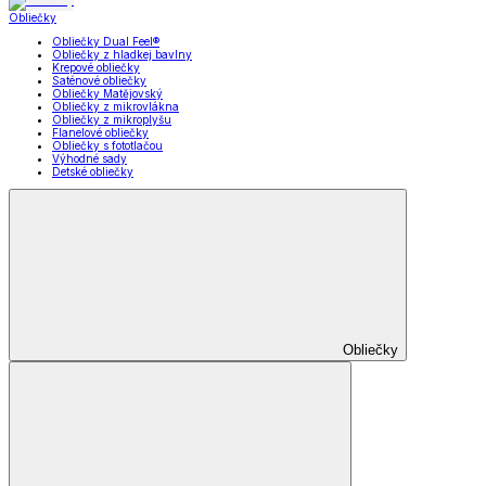
Obliečky
Obliečky Dual Feel®
Obliečky z hladkej bavlny
Krepové obliečky
Saténové obliečky
Obliečky Matějovský
Obliečky z mikrovlákna
Obliečky z mikroplyšu
Flanelové obliečky
Obliečky s fototlačou
Výhodné sady
Detské obliečky
Obliečky