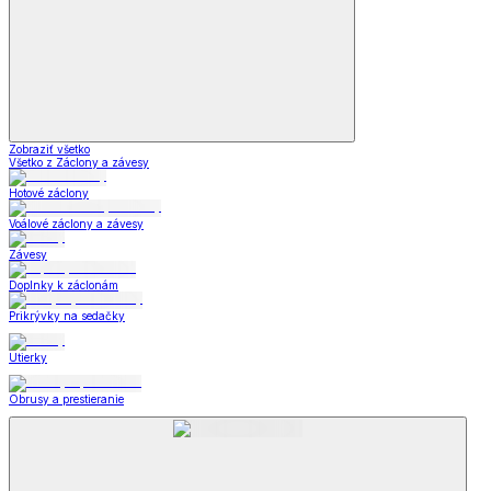
Zobraziť všetko
Všetko z Záclony a závesy
Hotové záclony
Voálové záclony a závesy
Závesy
Doplnky k záclonám
Prikrývky na sedačky
Utierky
Obrusy a prestieranie