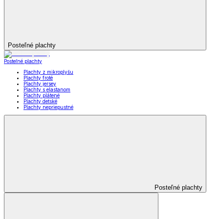
Posteľné plachty
Posteľné plachty
Plachty z mikroplyšu
Plachty froté
Plachty jersey
Plachty s elastanom
Plachty plátené
Plachty detské
Plachty nepriepustné
Posteľné plachty