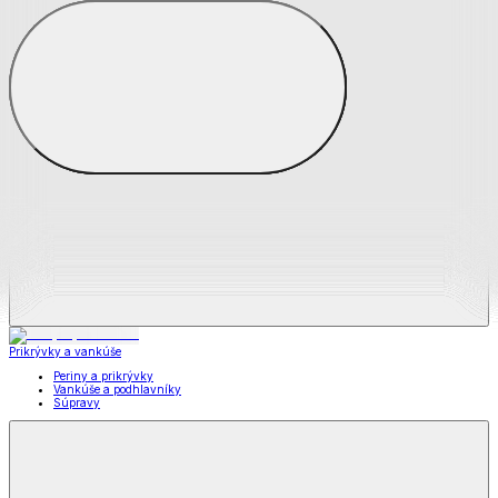
Zobraziť všetko
Všetko z Matrace a matracové chrániče
Matrace
Chrániče na matrace
Prikrývky a vankúše
Prikrývky a vankúše
Periny a prikrývky
Vankúše a podhlavníky
Súpravy