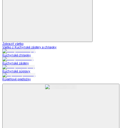
Zobraziť všetko
Všetko z Kuchynské zástery a chňapky
Kuchynské chňapky
Kuchynské zástery
Kuchynské súpravy
Kúpeľňové predložky