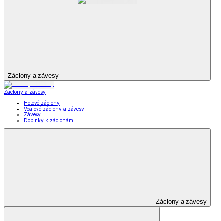
Záclony a závesy
Záclony a závesy
Hotové záclony
Voálové záclony a závesy
Závesy
Doplnky k záclonám
Záclony a závesy