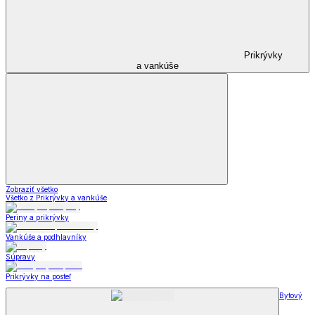
Prikrývky
a vankúše
Zobraziť všetko
Všetko z Prikrývky a vankúše
Periny a prikrývky
Vankúše a podhlavníky
Súpravy
Prikrývky na posteľ
Bytový