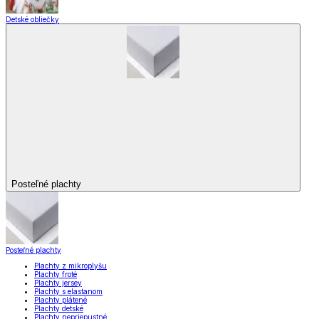
Detské obliečky
Posteľné plachty
Posteľné plachty
Plachty z mikroplyšu
Plachty froté
Plachty jersey
Plachty s elastanom
Plachty plátené
Plachty detské
Plachty nepriepustné