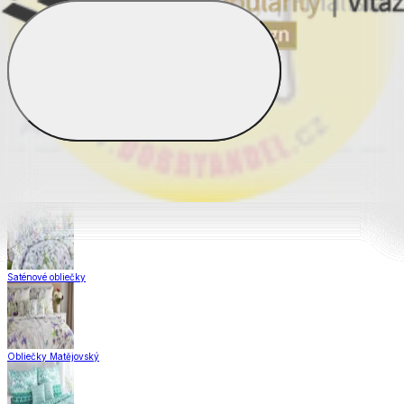
Obliečky Dual Feel®
Obliečky z hladkej bavlny
Krepové obliečky
Saténové obliečky
Obliečky Matějovský