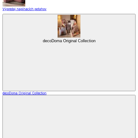
Výpredaj napínacích poťahov
decoDoma Original Collection
decoDoma Original Collection