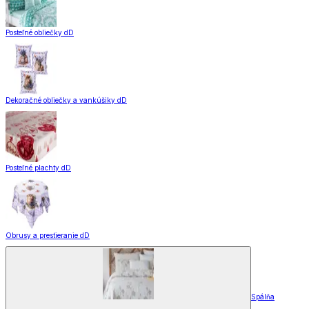
Posteľné obliečky dD
Dekoračné obliečky a vankúšiky dD
Posteľné plachty dD
Obrusy a prestieranie dD
Spálňa