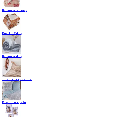
Baránkové súpravy
Dual Feel® deky
Baránkové deky
Televízne deky a vrecia
Deky z mikroplyšu