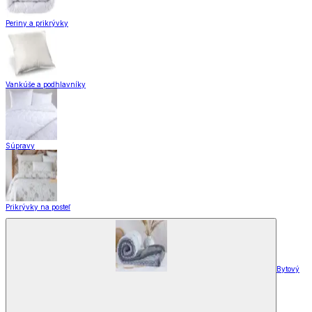
Periny a prikrývky
Vankúše a podhlavníky
Súpravy
Prikrývky na posteľ
Bytový