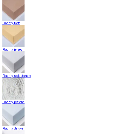
Plachty froté
Plachty jersey
Plachty s elastanom
Plachty plátené
Plachty detské