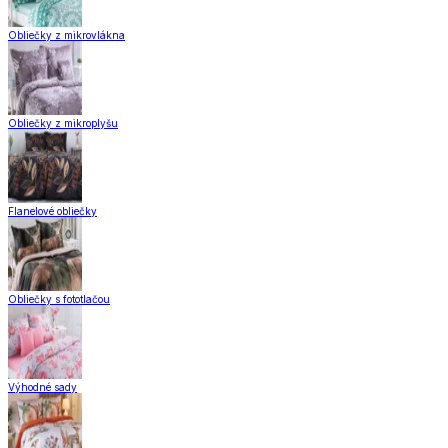
Obliečky z mikrovlákna
Obliečky z mikroplyšu
Flanelové obliečky
Obliečky s fototlačou
Výhodné sady