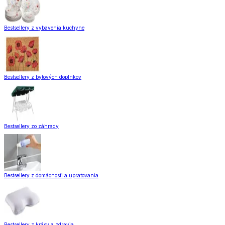
Bestsellery z vybavenia kuchyne
Bestsellery z bytových doplnkov
Bestsellery zo záhrady
Bestsellery z domácnosti a upratovania
Bestsellery z krásy a zdravia