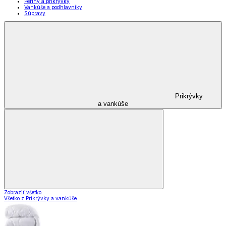
Periny a prikrývky
Vankúše a podhlavníky
Súpravy
Prikrývky
a vankúše
Zobraziť všetko
Všetko z Prikrývky a vankúše