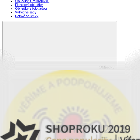
Obliečky z mikroplyšu
Flanelové obliečky
Obliečky s fototlačou
Výhodné sady
Detské obliečky
Obliečky
Zobraziť všetko
Všetko z Obliečky