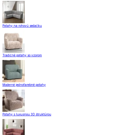
Poťahy na rohovú sedačku
Tradičné poťahy so vzorom
Moderné jednofarebné poťahy
Poťahy s luxusnou 3D štruktúrou