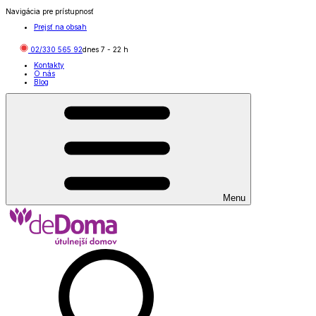
Navigácia pre prístupnosť
Prejsť na obsah
02/330 565 92
dnes
7
-
22
h
Kontakty
O nás
Blog
Menu