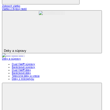
Zobraziť všetko
Všetko z Bytový textil
Deky a súpravy
Deky a súpravy
Dual Feel® súpravy
Baránkové súpravy
Dual Feel® deky
Baránkové deky
Televízne deky a vrecia
Deky z mikroplyšu