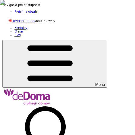
Navigácia pre prístupnosť
Prejsť na obsah
02/330 565 92
dnes
7
-
22
h
Kontakty
O nás
Blog
Menu