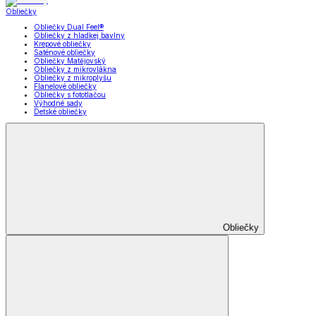
Obliečky
Obliečky Dual Feel®
Obliečky z hladkej bavlny
Krepové obliečky
Saténové obliečky
Obliečky Matějovský
Obliečky z mikrovlákna
Obliečky z mikroplyšu
Flanelové obliečky
Obliečky s fototlačou
Výhodné sady
Detské obliečky
Obliečky