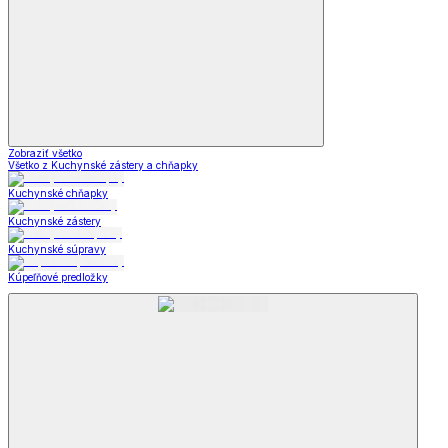
Zobraziť všetko
Všetko z Kuchynské zástery a chňapky
Kuchynské chňapky
Kuchynské zástery
Kuchynské súpravy
Kúpeľňové predložky