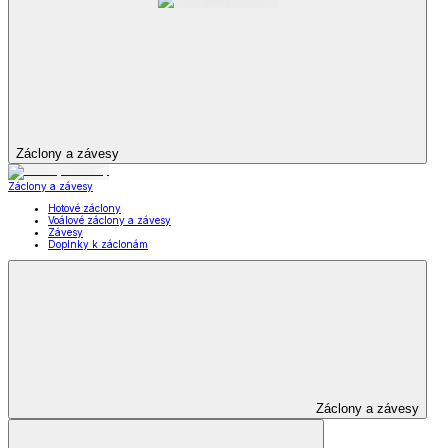
Záclony a závesy
Záclony a závesy
Hotové záclony
Voálové záclony a závesy
Závesy
Doplnky k záclonám
Záclony a závesy