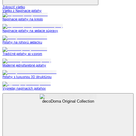
Zobraziť všetko
Všetko z Napínacie poťahy
Napínacie poťahy na kreslo
Napínacie poťahy na sedacie súpravy
Poťahy na rohovú sedačku
Tradičné poťahy so vzorom
Moderné jednofarebné poťahy
Poťahy s luxusnou 3D štruktúrou
Výpredaj napínacích poťahov
decoDoma Original Collection