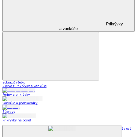
Prikrývky
a vankúše
Zobraziť všetko
Všetko z Prikrývky a vankúše
Periny a prikrývky
Vankúše a podhlavníky
Súpravy
Prikrývky na posteľ
Bytový