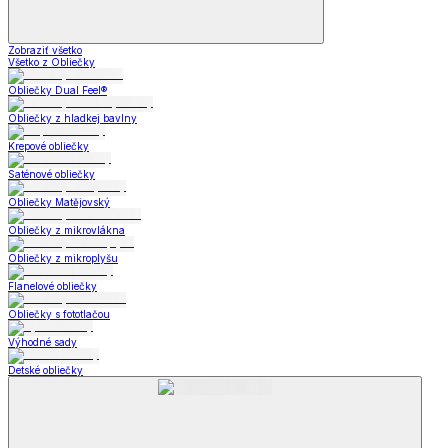
Zobraziť všetko
Všetko z Obliečky
Obliečky Dual Feel®
Obliečky z hladkej bavlny
Krepové obliečky
Saténové obliečky
Obliečky Matějovský
Obliečky z mikrovlákna
Obliečky z mikroplyšu
Flanelové obliečky
Obliečky s fototlačou
Výhodné sady
Detské obliečky