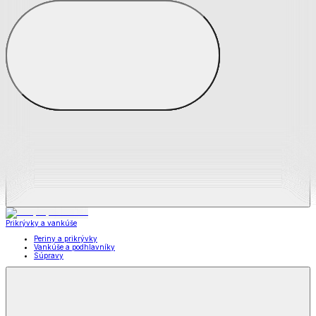
Zobraziť všetko
Všetko z Matrace a matracové chrániče
Matrace
Chrániče na matrace
Prikrývky a vankúše
Prikrývky a vankúše
Periny a prikrývky
Vankúše a podhlavníky
Súpravy