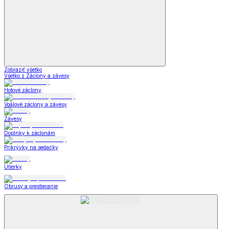
Zobraziť všetko
Všetko z Záclony a závesy
Hotové záclony
Voálové záclony a závesy
Závesy
Doplnky k záclonám
Prikrývky na sedačky
Utierky
Obrusy a prestieranie