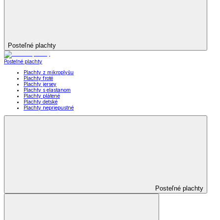
Posteľné plachty
Posteľné plachty
Plachty z mikroplyšu
Plachty froté
Plachty jersey
Plachty s elastanom
Plachty plátené
Plachty detské
Plachty nepriepustné
Posteľné plachty