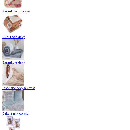
Baránkové súpravy
Dual Feel® deky
Baránkové deky
Televízne deky a vrecia
Deky z mikroplyšu