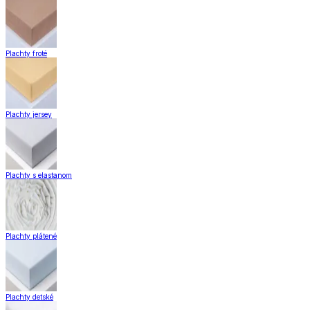
Plachty froté
Plachty jersey
Plachty s elastanom
Plachty plátené
Plachty detské