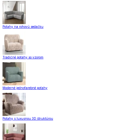
Poťahy na rohovú sedačku
Tradičné poťahy so vzorom
Moderné jednofarebné poťahy
Poťahy s luxusnou 3D štruktúrou