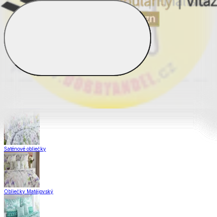
Obliečky Dual Feel®
Obliečky z hladkej bavlny
Krepové obliečky
Saténové obliečky
Obliečky Matějovský