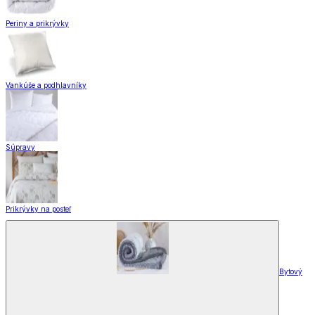
Periny a prikrývky
Vankúše a podhlavníky
Súpravy
Prikrývky na posteľ
Bytový