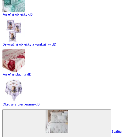
Posteľné obliečky dD
Dekoračné obliečky a vankúšiky dD
Posteľné plachty dD
Obrusy a prestieranie dD
Spálňa