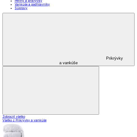
Periny a prikrývky
Vankúše a podhlavníky
Súpravy
Prikrývky
a vankúše
Zobraziť všetko
Všetko z Prikrývky a vankúše