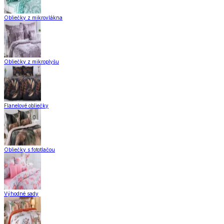
Obliečky z mikrovlákna
Obliečky z mikroplyšu
Flanelové obliečky
Obliečky s fototlačou
Výhodné sady