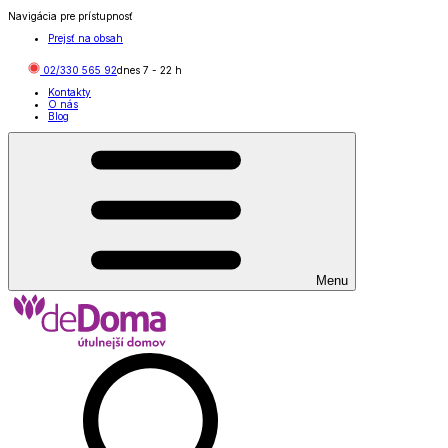
Navigácia pre prístupnosť
Prejsť na obsah
02/330 565 92
dnes
7
-
22
h
Kontakty
O nás
Blog
Menu