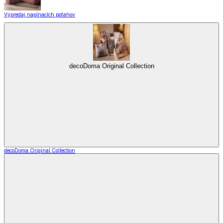
Výpredaj napínacích poťahov
decoDoma Original Collection
decoDoma Original Collection