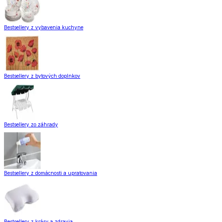
Bestsellery z vybavenia kuchyne
Bestsellery z bytových doplnkov
Bestsellery zo záhrady
Bestsellery z domácnosti a upratovania
Bestsellery z krásy a zdravia