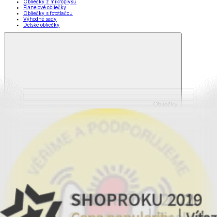
Obliečky z mikroplyšu
Flanelové obliečky
Obliečky s fototlačou
Výhodné sady
Detské obliečky
Obliečky
Zobraziť všetko
Všetko z Obliečky