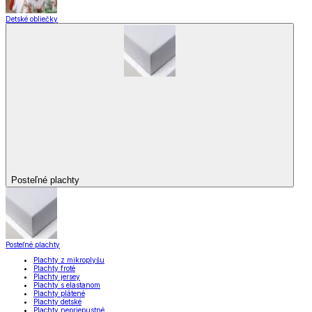
Detské obliečky
Posteľné plachty
Posteľné plachty
Plachty z mikroplyšu
Plachty froté
Plachty jersey
Plachty s elastanom
Plachty plátené
Plachty detské
Plachty nepriepustné