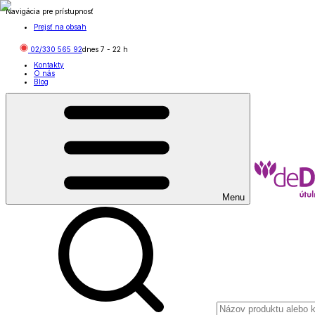
Navigácia pre prístupnosť
Prejsť na obsah
02/330 565 92
dnes
7
-
22
h
Kontakty
O nás
Blog
Menu