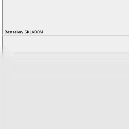
Bestsellery SKLADOM
Bestsellery SKLADO
Zobraziť všetko
Všetko z Bestsellery SKLADOM
Bestsellery z napínacích poťahov
Bestsellery zo spálne
Bestsellery z bytového textilu
Bestsellery z vybavenia kuchyne