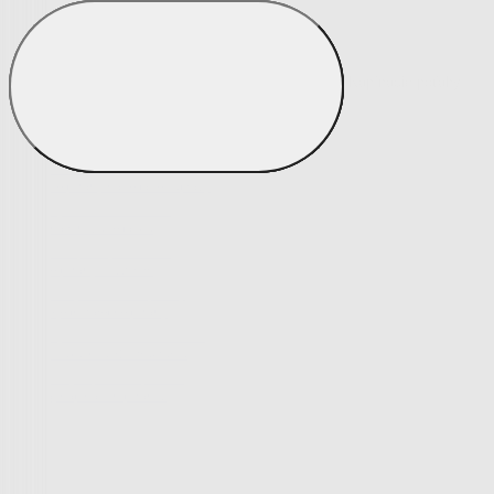
Napínacie poťahy
Zobraziť všetko
Všetko z Napínacie poťahy
Napínacie poťahy na kreslo
Napínacie poťahy na sedacie súpravy
Poťahy na rohovú sedačku
Tradičné poťahy so vzorom
Moderné jednofarebné poťahy
Poťahy s luxusnou 3D štruktúrou
Výpredaj napínacích poťahov