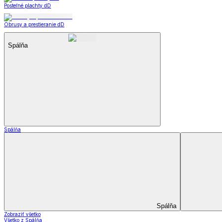
Posteľné plachty dD
Obrusy a prestieranie dD
Spálňa
Spálňa
Spálňa
Zobraziť všetko
Všetko z Spálňa