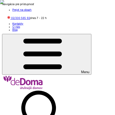
Navigácia pre prístupnosť
Prejsť na obsah
02/330 565 92
dnes
7
-
22
h
Kontakty
O nás
Blog
Menu