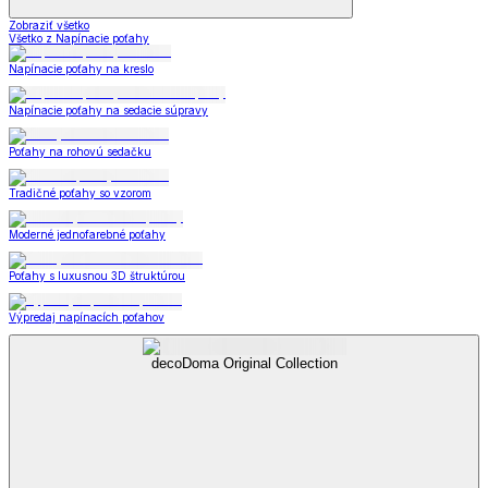
Zobraziť všetko
Všetko z Napínacie poťahy
Napínacie poťahy na kreslo
Napínacie poťahy na sedacie súpravy
Poťahy na rohovú sedačku
Tradičné poťahy so vzorom
Moderné jednofarebné poťahy
Poťahy s luxusnou 3D štruktúrou
Výpredaj napínacích poťahov
decoDoma Original Collection