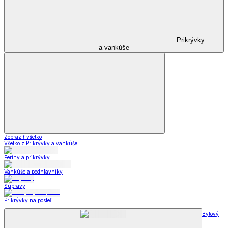
Prikrývky
a vankúše
Zobraziť všetko
Všetko z Prikrývky a vankúše
Periny a prikrývky
Vankúše a podhlavníky
Súpravy
Prikrývky na posteľ
Bytový