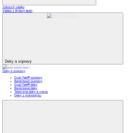
Zobraziť všetko
Všetko z Bytový textil
Deky a súpravy
Deky a súpravy
Dual Feel® súpravy
Baránkové súpravy
Dual Feel® deky
Baránkové deky
Televízne deky a vrecia
Deky z mikroplyšu