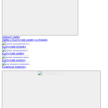
Zobraziť všetko
Všetko z Kuchynské zástery a chňapky
Kuchynské chňapky
Kuchynské zástery
Kuchynské súpravy
Kúpeľňové predložky