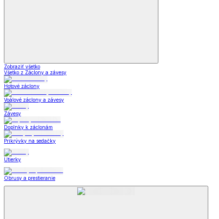
Zobraziť všetko
Všetko z Záclony a závesy
Hotové záclony
Voálové záclony a závesy
Závesy
Doplnky k záclonám
Prikrývky na sedačky
Utierky
Obrusy a prestieranie