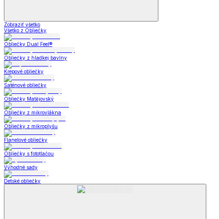
Zobraziť všetko
Všetko z Obliečky
Obliečky Dual Feel®
Obliečky z hladkej bavlny
Krepové obliečky
Saténové obliečky
Obliečky Matějovský
Obliečky z mikrovlákna
Obliečky z mikroplyšu
Flanelové obliečky
Obliečky s fototlačou
Výhodné sady
Detské obliečky