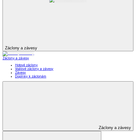
Záclony a závesy
Záclony a závesy
Hotové záclony
Voálové záclony a závesy
Závesy
Doplnky k záclonám
Záclony a závesy