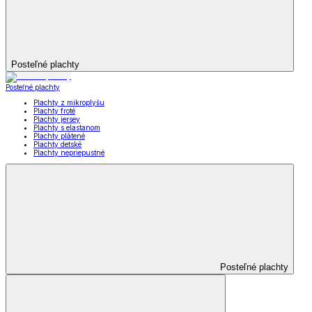
Posteľné plachty
Posteľné plachty
Plachty z mikroplyšu
Plachty froté
Plachty jersey
Plachty s elastanom
Plachty plátené
Plachty detské
Plachty nepriepustné
Posteľné plachty