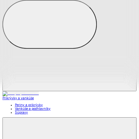
Zobraziť všetko
Všetko z Matrace a matracové chrániče
Matrace
Chrániče na matrace
Prikrývky a vankúše
Prikrývky a vankúše
Periny a prikrývky
Vankúše a podhlavníky
Súpravy