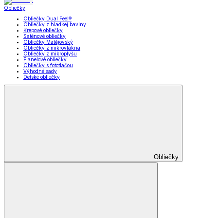
Obliečky
Obliečky Dual Feel®
Obliečky z hladkej bavlny
Krepové obliečky
Saténové obliečky
Obliečky Matějovský
Obliečky z mikrovlákna
Obliečky z mikroplyšu
Flanelové obliečky
Obliečky s fototlačou
Výhodné sady
Detské obliečky
Obliečky