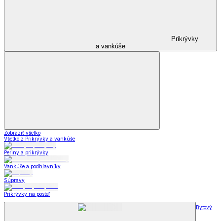
Prikrývky
a vankúše
Zobraziť všetko
Všetko z Prikrývky a vankúše
Periny a prikrývky
Vankúše a podhlavníky
Súpravy
Prikrývky na posteľ
Bytový