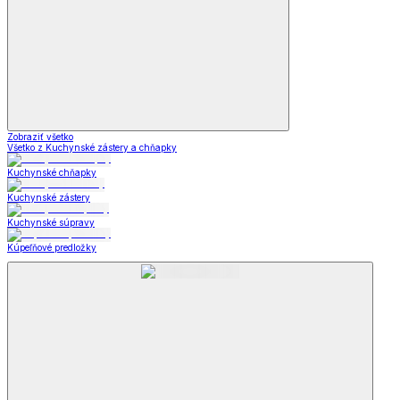
Zobraziť všetko
Všetko z Kuchynské zástery a chňapky
Kuchynské chňapky
Kuchynské zástery
Kuchynské súpravy
Kúpeľňové predložky