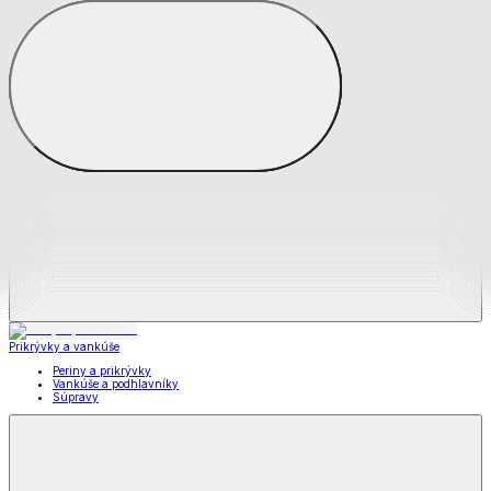
Zobraziť všetko
Všetko z Matrace a matracové chrániče
Matrace
Chrániče na matrace
Prikrývky a vankúše
Prikrývky a vankúše
Periny a prikrývky
Vankúše a podhlavníky
Súpravy