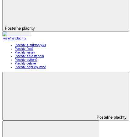
Posteľné plachty
Posteľné plachty
Plachty z mikroplyšu
Plachty froté
Plachty jersey
Plachty s elastanom
Plachty plátené
Plachty detské
Plachty nepriepustné
Posteľné plachty