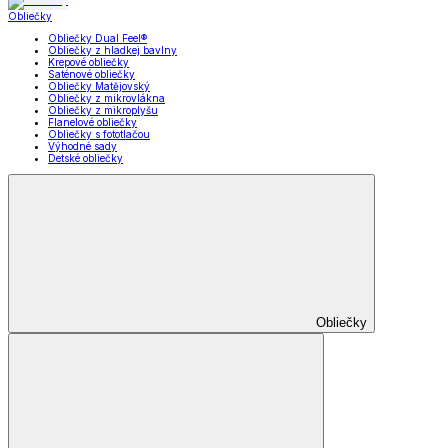
Obliečky
Obliečky Dual Feel®
Obliečky z hladkej bavlny
Krepové obliečky
Saténové obliečky
Obliečky Matějovský
Obliečky z mikrovlákna
Obliečky z mikroplyšu
Flanelové obliečky
Obliečky s fototlačou
Výhodné sady
Detské obliečky
Obliečky