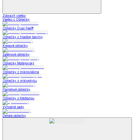
Zobraziť všetko
Všetko z Obliečky
Obliečky Dual Feel®
Obliečky z hladkej bavlny
Krepové obliečky
Saténové obliečky
Obliečky Matějovský
Obliečky z mikrovlákna
Obliečky z mikroplyšu
Flanelové obliečky
Obliečky s fototlačou
Výhodné sady
Detské obliečky