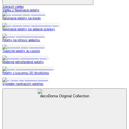
Zobraziť všetko
Všetko z Napínacie poťahy
Napínacie poťahy na kreslo
Napínacie poťahy na sedacie súpravy
Poťahy na rohovú sedačku
Tradičné poťahy so vzorom
Moderné jednofarebné poťahy
Poťahy s luxusnou 3D štruktúrou
Výpredaj napínacích poťahov
decoDoma Original Collection