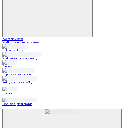
Zobraziť všetko
Všetko z Záclony a závesy
Hotové záclony
Voálové záclony a závesy
Závesy
Doplnky k záclonám
Prikrývky na sedačky
Utierky
Obrusy a prestieranie