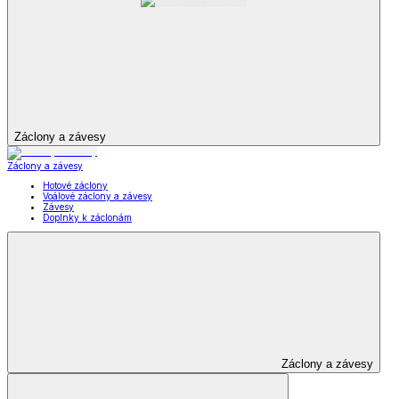
Záclony a závesy
Záclony a závesy
Hotové záclony
Voálové záclony a závesy
Závesy
Doplnky k záclonám
Záclony a závesy