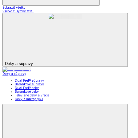
Zobraziť všetko
Všetko z Bytový textil
Deky a súpravy
Deky a súpravy
Dual Feel® súpravy
Baránkové súpravy
Dual Feel® deky
Baránkové deky
Televízne deky a vrecia
Deky z mikroplyšu