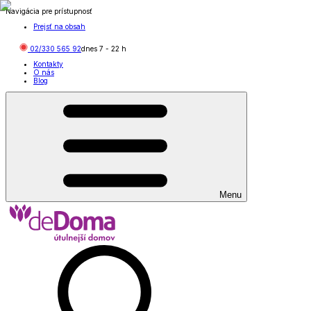
Navigácia pre prístupnosť
Prejsť na obsah
02/330 565 92
dnes
7
-
22
h
Kontakty
O nás
Blog
Menu