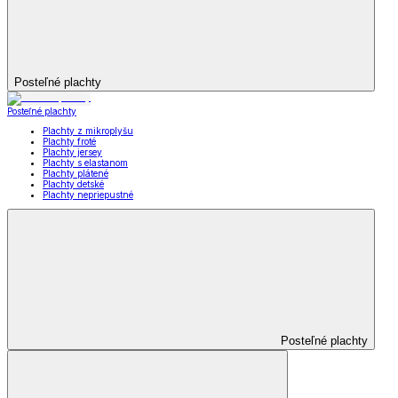
Posteľné plachty
Posteľné plachty
Plachty z mikroplyšu
Plachty froté
Plachty jersey
Plachty s elastanom
Plachty plátené
Plachty detské
Plachty nepriepustné
Posteľné plachty