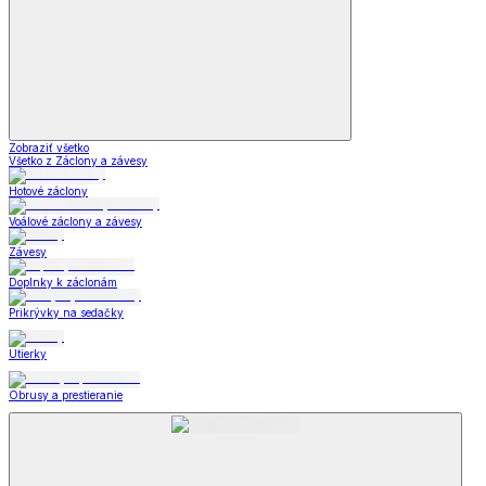
Zobraziť všetko
Všetko z Záclony a závesy
Hotové záclony
Voálové záclony a závesy
Závesy
Doplnky k záclonám
Prikrývky na sedačky
Utierky
Obrusy a prestieranie