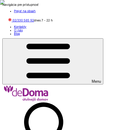
Navigácia pre prístupnosť
Prejsť na obsah
02/330 565 92
dnes
7
-
22
h
Kontakty
O nás
Blog
Menu