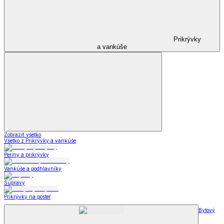
Prikrývky
a vankúše
Zobraziť všetko
Všetko z Prikrývky a vankúše
Periny a prikrývky
Vankúše a podhlavníky
Súpravy
Prikrývky na posteľ
Bytový