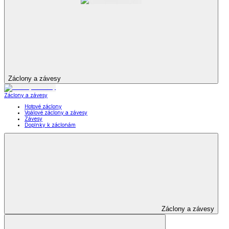
Záclony a závesy
Záclony a závesy
Hotové záclony
Voálové záclony a závesy
Závesy
Doplnky k záclonám
Záclony a závesy