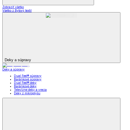
Zobraziť všetko
Všetko z Bytový textil
Deky a súpravy
Deky a súpravy
Dual Feel® súpravy
Baránkové súpravy
Dual Feel® deky
Baránkové deky
Televízne deky a vrecia
Deky z mikroplyšu