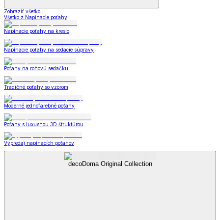
Zobraziť všetko
Všetko z Napínacie poťahy
Napínacie poťahy na kreslo
Napínacie poťahy na sedacie súpravy
Poťahy na rohovú sedačku
Tradičné poťahy so vzorom
Moderné jednofarebné poťahy
Poťahy s luxusnou 3D štruktúrou
Výpredaj napínacích poťahov
decoDoma Original Collection