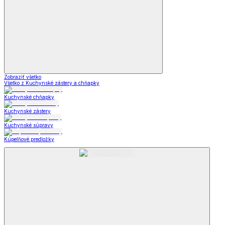
Zobraziť všetko
Všetko z Kuchynské zástery a chňapky
Kuchynské chňapky
Kuchynské zástery
Kuchynské súpravy
Kúpeľňové predložky