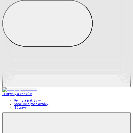
Zobraziť všetko
Všetko z Matrace a matracové chrániče
Matrace
Chrániče na matrace
Prikrývky a vankúše
Prikrývky a vankúše
Periny a prikrývky
Vankúše a podhlavníky
Súpravy