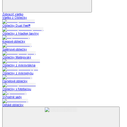
Zobraziť všetko
Všetko z Obliečky
Obliečky Dual Feel®
Obliečky z hladkej bavlny
Krepové obliečky
Saténové obliečky
Obliečky Matějovský
Obliečky z mikrovlákna
Obliečky z mikroplyšu
Flanelové obliečky
Obliečky s fototlačou
Výhodné sady
Detské obliečky