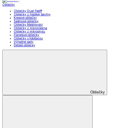
Obliečky
Obliečky Dual Feel®
Obliečky z hladkej bavlny
Krepové obliečky
Saténové obliečky
Obliečky Matějovský
Obliečky z mikrovlákna
Obliečky z mikroplyšu
Flanelové obliečky
Obliečky s fototlačou
Výhodné sady
Detské obliečky
Obliečky