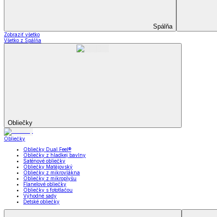
Všetko z Záclony a závesy
Hotové záclony
Voálové záclony a závesy
Závesy
Doplnky k záclonám
Prikrývky na sedačky
Utierky
Obrusy a prestieranie
Uteráky a osušky
Uteráky a osušky