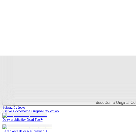
Dual Feel® deky
Baránkové deky
Televízne deky a vrecia
Deky z mikroplyšu
Deky a súpravy
Zobraziť všetko
Všetko z Deky a súpravy
Dual Feel® súpravy
Baránkové súpravy
Dual Feel® deky
Baránkové deky
Televízne deky a vrecia
Deky z mikroplyšu
Dekoračné vankúšiky a obliečky