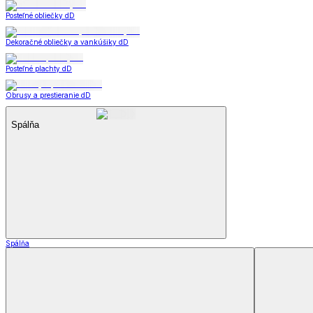
Záclony a závesy
Záclony a závesy
Hotové záclony
Voálové záclony a závesy
Závesy
Doplnky k záclonám
Záclony a závesy
Zobraziť všetko