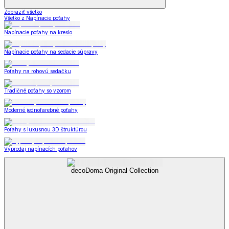
Zobraziť všetko
Všetko z Napínacie poťahy
Napínacie poťahy na kreslo
Napínacie poťahy na sedacie súpravy
Poťahy na rohovú sedačku
Tradičné poťahy so vzorom
Moderné jednofarebné poťahy
Poťahy s luxusnou 3D štruktúrou
Výpredaj napínacích poťahov
decoDoma Original Collection