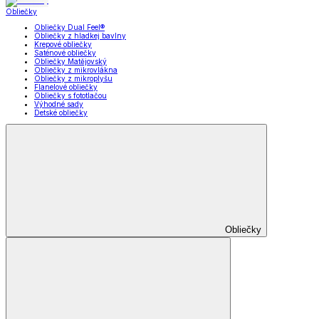
Obliečky
Obliečky Dual Feel®
Obliečky z hladkej bavlny
Krepové obliečky
Saténové obliečky
Obliečky Matějovský
Obliečky z mikrovlákna
Obliečky z mikroplyšu
Flanelové obliečky
Obliečky s fototlačou
Výhodné sady
Detské obliečky
Obliečky