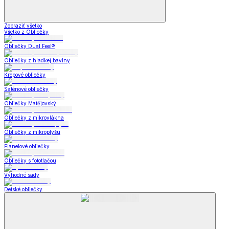
Zobraziť všetko
Všetko z Obliečky
Obliečky Dual Feel®
Obliečky z hladkej bavlny
Krepové obliečky
Saténové obliečky
Obliečky Matějovský
Obliečky z mikrovlákna
Obliečky z mikroplyšu
Flanelové obliečky
Obliečky s fototlačou
Výhodné sady
Detské obliečky