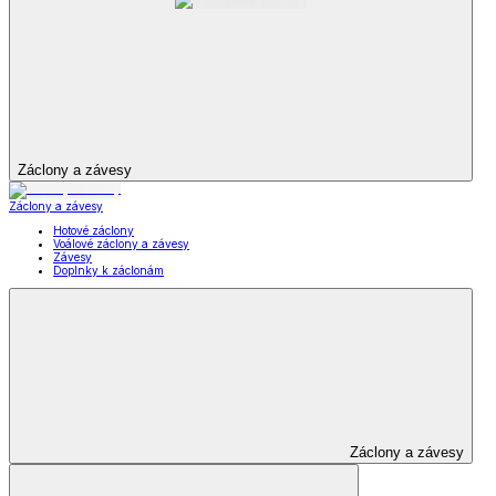
Záclony a závesy
Záclony a závesy
Hotové záclony
Voálové záclony a závesy
Závesy
Doplnky k záclonám
Záclony a závesy