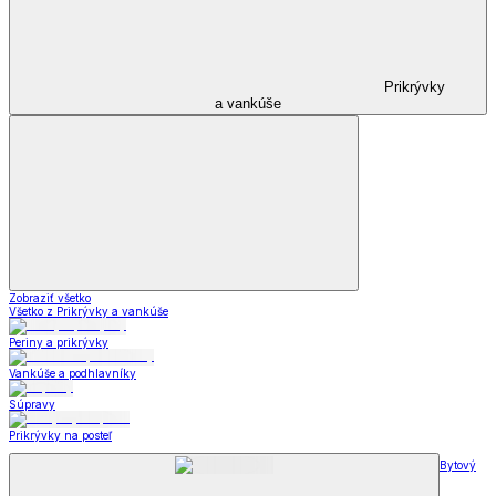
Prikrývky
a vankúše
Zobraziť všetko
Všetko z Prikrývky a vankúše
Periny a prikrývky
Vankúše a podhlavníky
Súpravy
Prikrývky na posteľ
Bytový