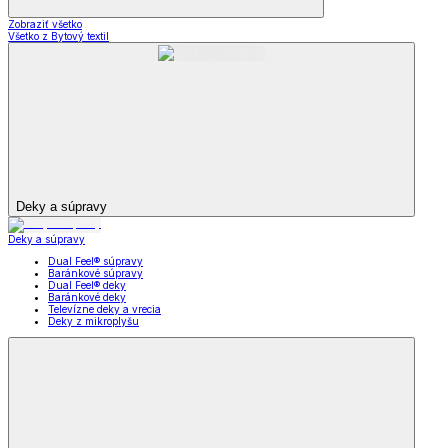
Zobraziť všetko
Všetko z Bytový textil
Deky a súpravy
Deky a súpravy
Dual Feel® súpravy
Baránkové súpravy
Dual Feel® deky
Baránkové deky
Televízne deky a vrecia
Deky z mikroplyšu