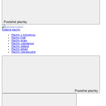
Posteľné plachty
Posteľné plachty
Plachty z mikroplyšu
Plachty froté
Plachty jersey
Plachty s elastanom
Plachty plátené
Plachty detské
Plachty nepriepustné
Posteľné plachty