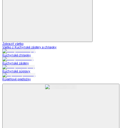
Zobraziť všetko
Všetko z Kuchynské zástery a chňapky
Kuchynské chňapky
Kuchynské zástery
Kuchynské súpravy
Kúpeľňové predložky