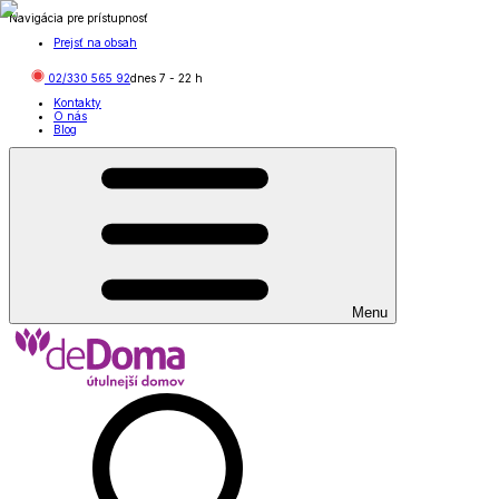
Navigácia pre prístupnosť
Prejsť na obsah
02/330 565 92
dnes
7
-
22
h
Kontakty
O nás
Blog
Menu