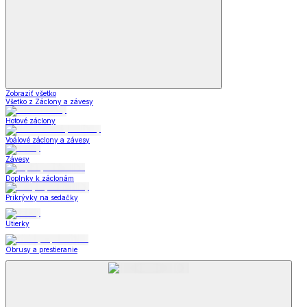
Zobraziť všetko
Všetko z Záclony a závesy
Hotové záclony
Voálové záclony a závesy
Závesy
Doplnky k záclonám
Prikrývky na sedačky
Utierky
Obrusy a prestieranie