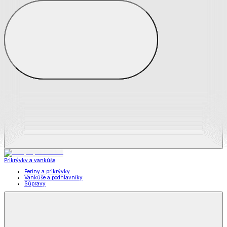
Zobraziť všetko
Všetko z Matrace a matracové chrániče
Matrace
Chrániče na matrace
Prikrývky a vankúše
Prikrývky a vankúše
Periny a prikrývky
Vankúše a podhlavníky
Súpravy