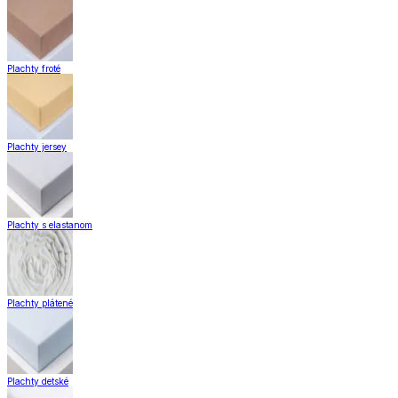
Plachty froté
Plachty jersey
Plachty s elastanom
Plachty plátené
Plachty detské