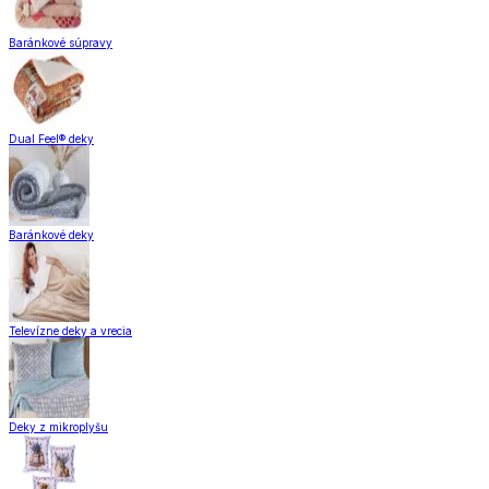
Baránkové súpravy
Dual Feel® deky
Baránkové deky
Televízne deky a vrecia
Deky z mikroplyšu