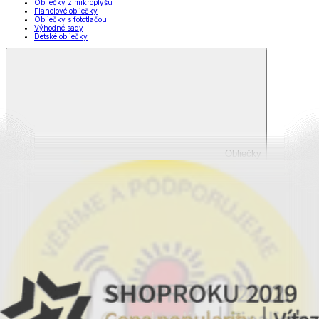
Obliečky z mikroplyšu
Flanelové obliečky
Obliečky s fototlačou
Výhodné sady
Detské obliečky
Obliečky
Zobraziť všetko
Všetko z Obliečky