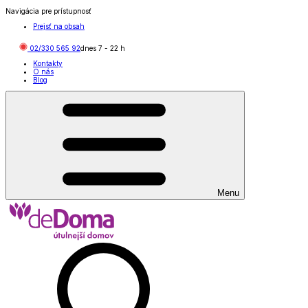
Navigácia pre prístupnosť
Prejsť na obsah
02/330 565 92
dnes
7
-
22
h
Kontakty
O nás
Blog
Menu