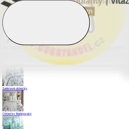
Obliečky Dual Feel®
Obliečky z hladkej bavlny
Krepové obliečky
Saténové obliečky
Obliečky Matějovský