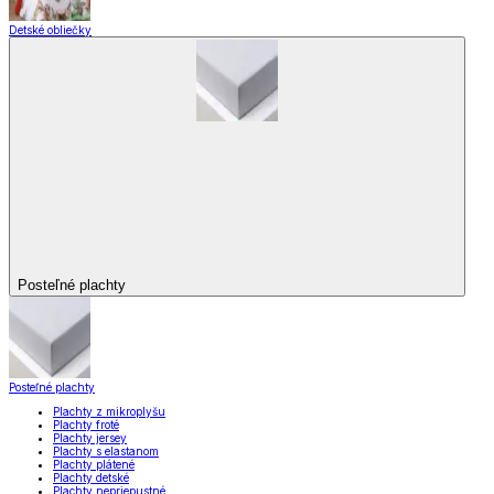
Detské obliečky
Posteľné plachty
Posteľné plachty
Plachty z mikroplyšu
Plachty froté
Plachty jersey
Plachty s elastanom
Plachty plátené
Plachty detské
Plachty nepriepustné