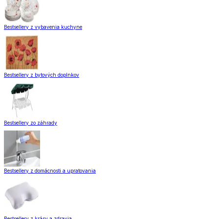
Bestsellery z vybavenia kuchyne
Bestsellery z bytových doplnkov
Bestsellery zo záhrady
Bestsellery z domácnosti a upratovania
Bestsellery z krásy a zdravia