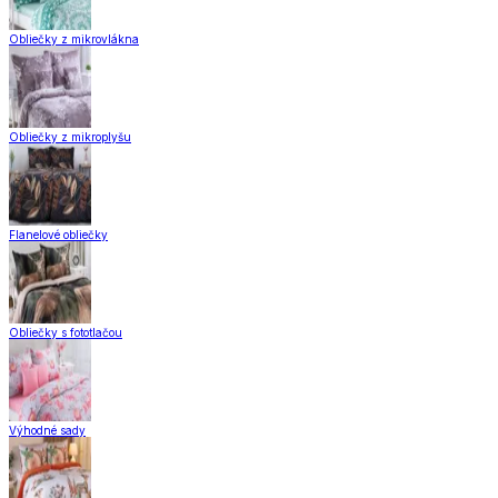
Obliečky z mikrovlákna
Obliečky z mikroplyšu
Flanelové obliečky
Obliečky s fototlačou
Výhodné sady