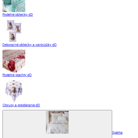
Posteľné obliečky dD
Dekoračné obliečky a vankúšiky dD
Posteľné plachty dD
Obrusy a prestieranie dD
Spálňa