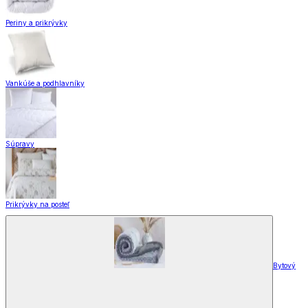
Periny a prikrývky
Vankúše a podhlavníky
Súpravy
Prikrývky na posteľ
Bytový