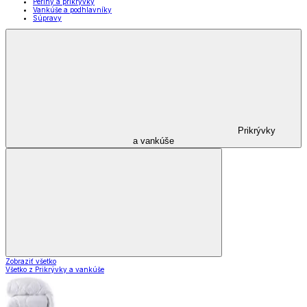
Periny a prikrývky
Vankúše a podhlavníky
Súpravy
Prikrývky
a vankúše
Zobraziť všetko
Všetko z Prikrývky a vankúše