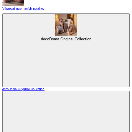
Výpredaj napínacích poťahov
decoDoma Original Collection
decoDoma Original Collection