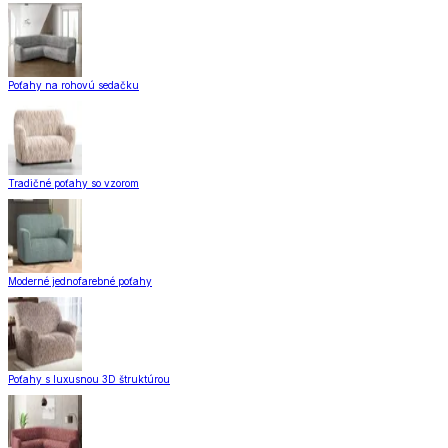
Poťahy na rohovú sedačku
Tradičné poťahy so vzorom
Moderné jednofarebné poťahy
Poťahy s luxusnou 3D štruktúrou