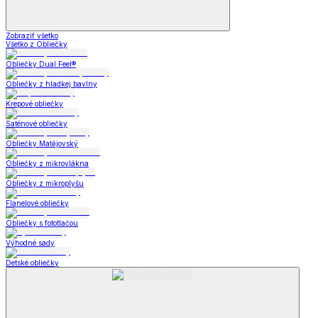
Zobraziť všetko
Všetko z Obliečky
Obliečky Dual Feel®
Obliečky z hladkej bavlny
Krepové obliečky
Saténové obliečky
Obliečky Matějovský
Obliečky z mikrovlákna
Obliečky z mikroplyšu
Flanelové obliečky
Obliečky s fototlačou
Výhodné sady
Detské obliečky