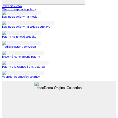
Zobraziť všetko
Všetko z Napínacie poťahy
Napínacie poťahy na kreslo
Napínacie poťahy na sedacie súpravy
Poťahy na rohovú sedačku
Tradičné poťahy so vzorom
Moderné jednofarebné poťahy
Poťahy s luxusnou 3D štruktúrou
Výpredaj napínacích poťahov
decoDoma Original Collection