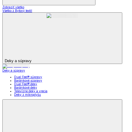
Zobraziť všetko
Všetko z Bytový textil
Deky a súpravy
Deky a súpravy
Dual Feel® súpravy
Baránkové súpravy
Dual Feel® deky
Baránkové deky
Televízne deky a vrecia
Deky z mikroplyšu