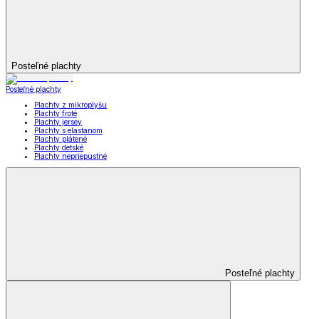
Posteľné plachty
Posteľné plachty
Plachty z mikroplyšu
Plachty froté
Plachty jersey
Plachty s elastanom
Plachty plátené
Plachty detské
Plachty nepriepustné
Posteľné plachty