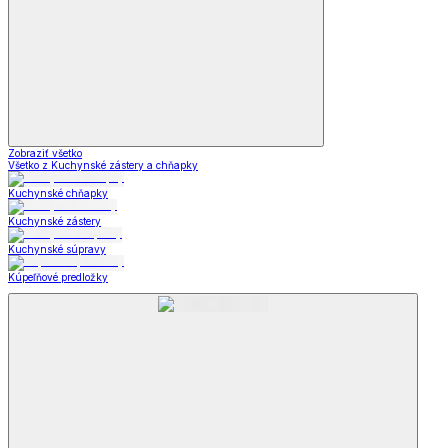
Zobraziť všetko
Všetko z Kuchynské zástery a chňapky
Kuchynské chňapky
Kuchynské zástery
Kuchynské súpravy
Kúpeľňové predložky