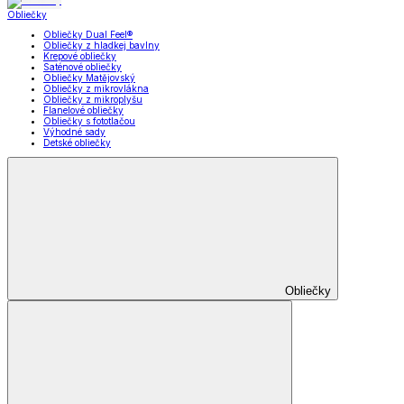
Obliečky
Obliečky Dual Feel®
Obliečky z hladkej bavlny
Krepové obliečky
Saténové obliečky
Obliečky Matějovský
Obliečky z mikrovlákna
Obliečky z mikroplyšu
Flanelové obliečky
Obliečky s fototlačou
Výhodné sady
Detské obliečky
Obliečky