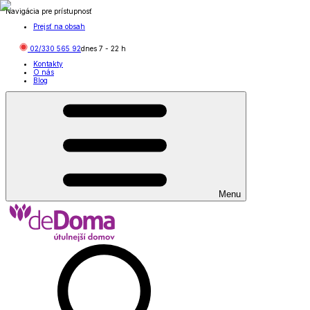
Navigácia pre prístupnosť
Prejsť na obsah
02/330 565 92
dnes
7
-
22
h
Kontakty
O nás
Blog
Menu