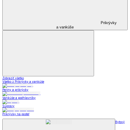
Prikrývky
a vankúše
Zobraziť všetko
Všetko z Prikrývky a vankúše
Periny a prikrývky
Vankúše a podhlavníky
Súpravy
Prikrývky na posteľ
Bytový