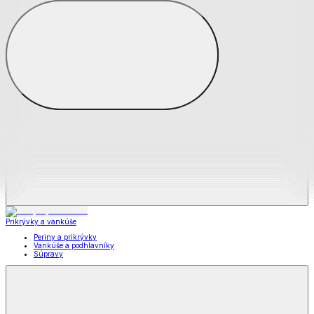
Zobraziť všetko
Všetko z Matrace a matracové chrániče
Matrace
Chrániče na matrace
Prikrývky a vankúše
Prikrývky a vankúše
Periny a prikrývky
Vankúše a podhlavníky
Súpravy