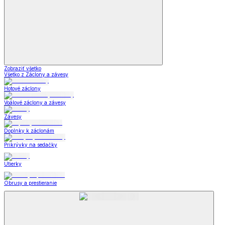
Zobraziť všetko
Všetko z Záclony a závesy
Hotové záclony
Voálové záclony a závesy
Závesy
Doplnky k záclonám
Prikrývky na sedačky
Utierky
Obrusy a prestieranie