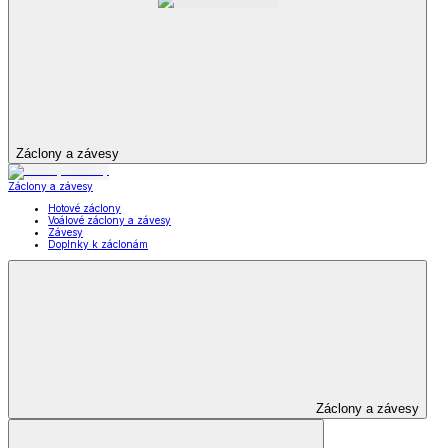
Záclony a závesy
Záclony a závesy
Hotové záclony
Voálové záclony a závesy
Závesy
Doplnky k záclonám
Záclony a závesy