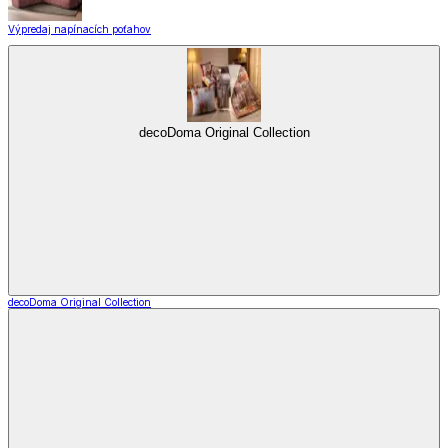
Výpredaj napínacích poťahov
decoDoma Original Collection
decoDoma Original Collection