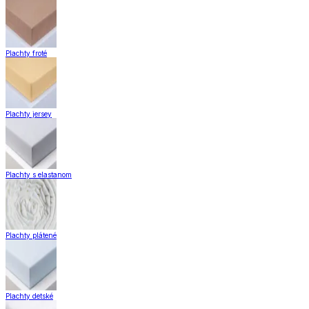
Plachty froté
Plachty jersey
Plachty s elastanom
Plachty plátené
Plachty detské