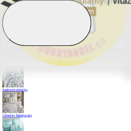
Obliečky Dual Feel®
Obliečky z hladkej bavlny
Krepové obliečky
Saténové obliečky
Obliečky Matějovský