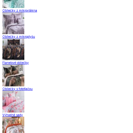
Obliečky z mikrovlákna
Obliečky z mikroplyšu
Flanelové obliečky
Obliečky s fototlačou
Výhodné sady