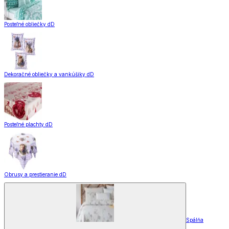
Posteľné obliečky dD
Dekoračné obliečky a vankúšiky dD
Posteľné plachty dD
Obrusy a prestieranie dD
Spálňa