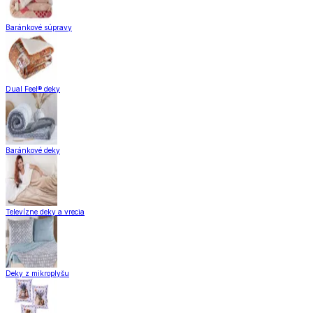
Baránkové súpravy
Dual Feel® deky
Baránkové deky
Televízne deky a vrecia
Deky z mikroplyšu