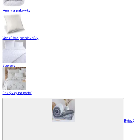
Periny a prikrývky
Vankúše a podhlavníky
Súpravy
Prikrývky na posteľ
Bytový