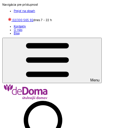
Navigácia pre prístupnosť
Prejsť na obsah
02/330 565 92
dnes
7
-
22
h
Kontakty
O nás
Blog
Menu