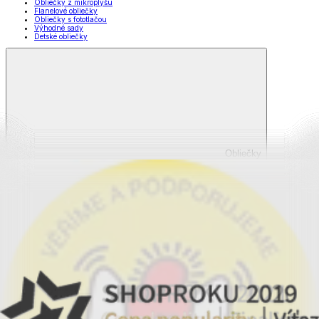
Obliečky z mikroplyšu
Flanelové obliečky
Obliečky s fototlačou
Výhodné sady
Detské obliečky
Obliečky
Zobraziť všetko
Všetko z Obliečky