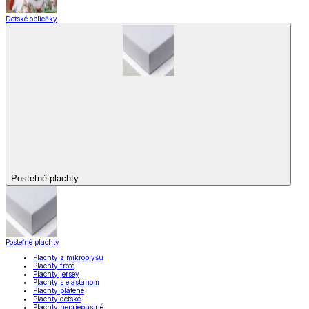
Detské obliečky
Posteľné plachty
Posteľné plachty
Plachty z mikroplyšu
Plachty froté
Plachty jersey
Plachty s elastanom
Plachty plátené
Plachty detské
Plachty nepriepustné