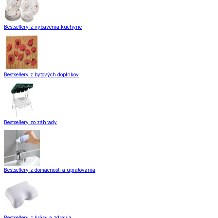
Bestsellery z vybavenia kuchyne
Bestsellery z bytových doplnkov
Bestsellery zo záhrady
Bestsellery z domácnosti a upratovania
Bestsellery z krásy a zdravia