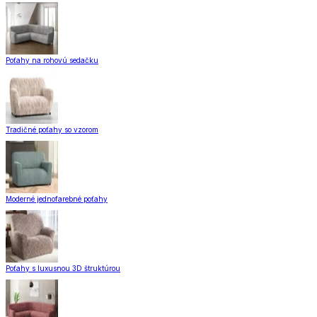
Poťahy na rohovú sedačku
Tradičné poťahy so vzorom
Moderné jednofarebné poťahy
Poťahy s luxusnou 3D štruktúrou