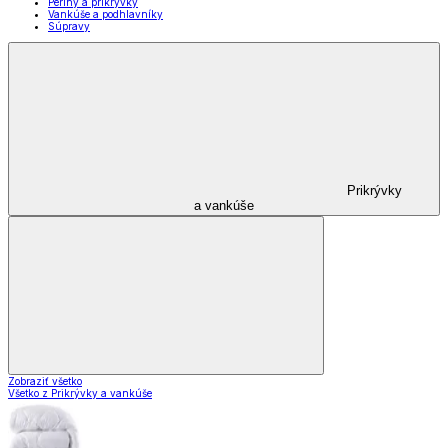
Periny a prikrývky
Vankúše a podhlavníky
Súpravy
Prikrývky
a vankúše
Zobraziť všetko
Všetko z Prikrývky a vankúše