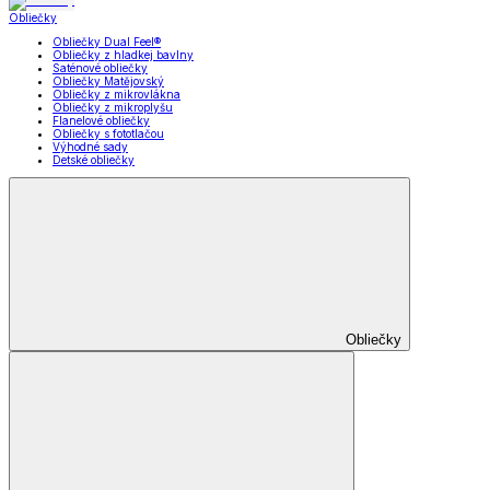
Obliečky
Obliečky Dual Feel®
Obliečky z hladkej bavlny
Saténové obliečky
Obliečky Matějovský
Obliečky z mikrovlákna
Obliečky z mikroplyšu
Flanelové obliečky
Obliečky s fototlačou
Výhodné sady
Detské obliečky
Obliečky