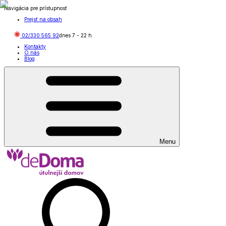
Navigácia pre prístupnosť
Prejsť na obsah
02/330 565 92
dnes
7
-
22
h
Kontakty
O nás
Blog
Menu