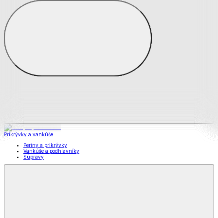
Všetko z Matrace a matracové chrániče
Matrace
Chrániče na matrace
Prikrývky a vankúše
Prikrývky a vankúše
Periny a prikrývky
Vankúše a podhlavníky
Súpravy