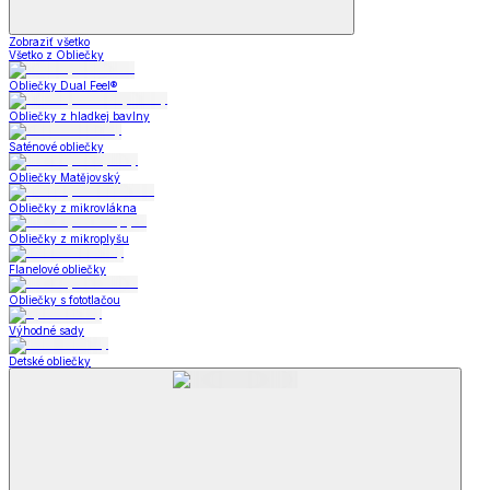
Zobraziť všetko
Všetko z Obliečky
Obliečky Dual Feel®
Obliečky z hladkej bavlny
Saténové obliečky
Obliečky Matějovský
Obliečky z mikrovlákna
Obliečky z mikroplyšu
Flanelové obliečky
Obliečky s fototlačou
Výhodné sady
Detské obliečky