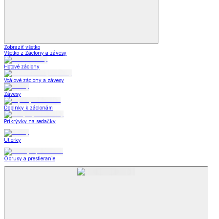
Zobraziť všetko
Všetko z Záclony a závesy
Hotové záclony
Voálové záclony a závesy
Závesy
Doplnky k záclonám
Prikrývky na sedačky
Utierky
Obrusy a prestieranie