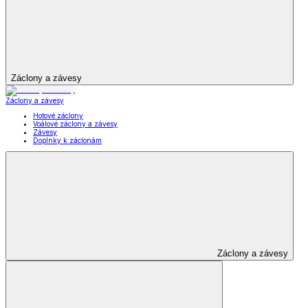
Záclony a závesy
Záclony a závesy
Hotové záclony
Voálové záclony a závesy
Závesy
Doplnky k záclonám
Záclony a závesy