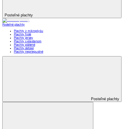
Posteľné plachty
Posteľné plachty
Plachty z mikroplyšu
Plachty froté
Plachty jersey
Plachty s elastanom
Plachty plátené
Plachty detské
Plachty nepriepustné
Posteľné plachty