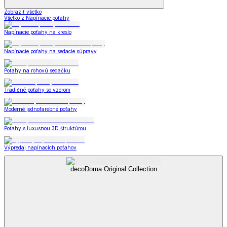
Zobraziť všetko
Všetko z Napínacie poťahy
Napínacie poťahy na kreslo
Napínacie poťahy na sedacie súpravy
Poťahy na rohovú sedačku
Tradičné poťahy so vzorom
Moderné jednofarebné poťahy
Poťahy s luxusnou 3D štruktúrou
Výpredaj napínacích poťahov
decoDoma Original Collection